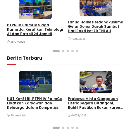
Megapolitan
Militer
Megapolitan
News
Nasional
Perkebunan
Lanud Halim Perdanakusuma
S
PTPN IV PalmCo Siaga
Gelar Donor Darah Sambut
P
Karhutla, Kerahkan Teknologi
Hari Bakti ke-79 TNI AU
B
AI dan Patroli 24 Jam di
M
Kalimantan
19/07/2026
28/07/2026
Berita Terbaru
Megapolitan
Olahraga
Megapolitan
HUT Ke-81 RI, PTPN IV PalmCo
Prabowo Minta Gangguan
P
Libatkan Karyawan dan
Listrik Segera Ditangani,
P
Keluarga dalam Kompetisi
Bahlil Pastikan Bukan karena
P
Olahraga
Kekurangan Pasokan
O
50 menit lalu
04/08/2026
P