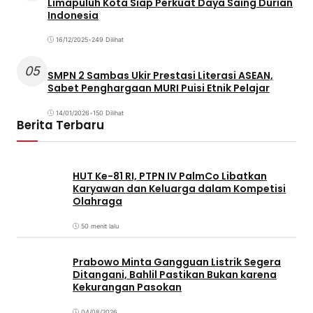
Limapuluh Kota Siap Perkuat Daya Saing Durian
Indonesia
16/12/2025
•
249 Dilihat
05
SMPN 2 Sambas Ukir Prestasi Literasi ASEAN,
Sabet Penghargaan MURI Puisi Etnik Pelajar
14/01/2026
•
150 Dilihat
Berita Terbaru
HUT Ke-81 RI, PTPN IV PalmCo Libatkan
Karyawan dan Keluarga dalam Kompetisi
Olahraga
50 menit lalu
Prabowo Minta Gangguan Listrik Segera
Ditangani, Bahlil Pastikan Bukan karena
Kekurangan Pasokan
04/08/2026