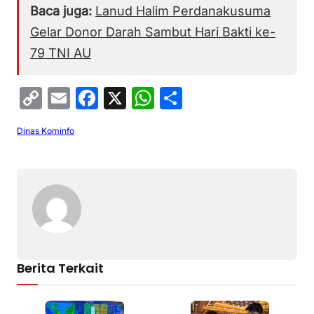
Baca juga:
Lanud Halim Perdanakusuma
Gelar Donor Darah Sambut Hari Bakti ke-
79 TNI AU
C
E
F
X
W
S
o
m
a
h
h
Dinas Kominfo
p
ai
c
at
ar
y
l
e
s
e
Li
b
A
n
o
p
k
o
p
k
Berita Terkait