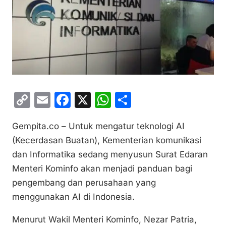
C
E
F
X
W
S
o
m
a
h
h
Gempita.co – Untuk mengatur teknologi AI
p
ai
c
at
ar
(Kecerdasan Buatan), Kementerian komunikasi
y
l
e
s
e
dan Informatika sedang menyusun Surat Edaran
Li
b
A
Menteri Kominfo akan menjadi panduan bagi
n
o
p
pengembang dan perusahaan yang
k
o
p
menggunakan AI di Indonesia.
k
Menurut Wakil Menteri Kominfo, Nezar Patria,