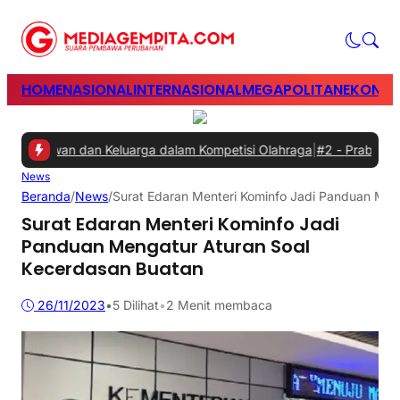
HOME
NASIONAL
INTERNASIONAL
MEGAPOLITAN
EKONOM
aryawan dan Keluarga dalam Kompetisi Olahraga
|
#2 -
Prabowo Minta
News
Beranda
/
News
/
Surat Edaran Menteri Kominfo Jadi Panduan Men
Surat Edaran Menteri Kominfo Jadi
Panduan Mengatur Aturan Soal
Kecerdasan Buatan
26/11/2023
•
5
Dilihat
•
2 Menit membaca