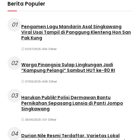
Berita Populer
01
Pengamen Lagu Mandarin Asal Singkawang
Viral Usai Tampil di Panggung Klenteng Hon San
Pak Kung
03/07/2025
•
506 Dilihat
02
Warga Pinangsia Sulap Lingkungan Jadi
“Kampung Pelangi” Sambut HUT ke-80 RI
07/08/2025
•
448 Dilihat
03
Harukan Publik! Polisi Dermawan Bantu
Pernikahan Sepasang Lansia di Panti Jompo
Singkawang
26/06/2025
•
331 Dilihat
04
Durian Nile Resmi Terdaftar, Varietas Lokal