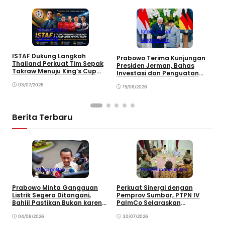
Internasional
Internasional
Olahraga
Megapolitan
B
S
ISTAF Dukung Langkah
Prabowo Terima Kunjungan
T
Thailand Perkuat Tim Sepak
Presiden Jerman, Bahas
k
Takraw Menuju King’s Cup
Investasi dan Penguatan
2026
Kemitraan Strategis
03/07/2026
15/06/2026
Berita Terbaru
Megapolitan
Perkebunan
Sumbar
Prabowo Minta Gangguan
Perkuat Sinergi dengan
P
Listrik Segera Ditangani,
Pemprov Sumbar, PTPN IV
P
Bahlil Pastikan Bukan karena
PalmCo Selaraskan
B
Kekurangan Pasokan
Operasional dengan
B
04/08/2026
Pembangunan Daerah
30/07/2026