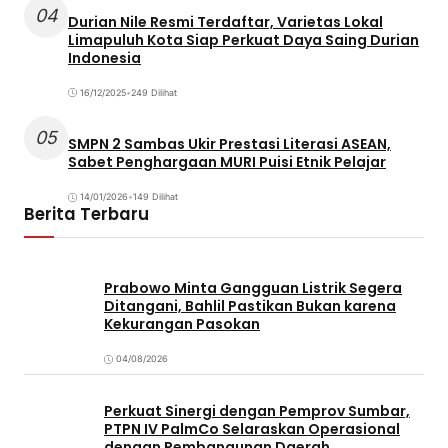
04
Durian Nile Resmi Terdaftar, Varietas Lokal
Limapuluh Kota Siap Perkuat Daya Saing Durian
Indonesia
16/12/2025
•
249 Dilihat
05
SMPN 2 Sambas Ukir Prestasi Literasi ASEAN,
Sabet Penghargaan MURI Puisi Etnik Pelajar
14/01/2026
•
149 Dilihat
Berita Terbaru
Prabowo Minta Gangguan Listrik Segera
Ditangani, Bahlil Pastikan Bukan karena
Kekurangan Pasokan
04/08/2026
Perkuat Sinergi dengan Pemprov Sumbar,
PTPN IV PalmCo Selaraskan Operasional
dengan Pembangunan Daerah