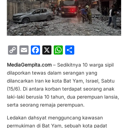
C
E
F
X
W
S
o
m
a
h
h
MediaGempita.com
– Sedikitnya 10 warga sipil
p
ai
c
at
ar
dilaporkan tewas dalam serangan yang
y
l
e
s
e
dilancarkan Iran ke kota Bat Yam, Israel, Sabtu
Li
b
A
(15/6). Di antara korban terdapat seorang anak
n
o
p
laki-laki berusia 10 tahun, dua perempuan lansia,
k
o
p
serta seorang remaja perempuan.
k
Ledakan dahsyat mengguncang kawasan
permukiman di Bat Yam, sebuah kota padat