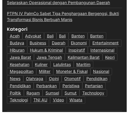
Selaraskan Operasional dengan Pembangunan Daerah
PTPN IV PalmCo Sabet Tiga Penghargaan Bergengsi, Bukti
Transformasi Bisnis Berbuah Manis
Kategori
Aceh
Advokat
Bali
Bali
Banten
Banten
Budaya
Business
Daerah
Ekonomi
Entertainment
Hiburan
Hukum & Kriminal
Inspiratif
Internasional
Jawa Barat
Jawa Tengah
Kalimantan Barat
Kepri
Kesehatan
Kuliner
Lalulintas
Maritim
Megapolitan
Militer
Moneter & Fiskal
Nasional
News
Olahraga
Opini
Otomotif
Pendidikan
Pendidikan
Perbankan
Peristiwa
Pertanian
Politik
Ragam
Sumsel
Sumut
Technology
Teknologi
TNI AU
Video
Wisata
Ketentuan Penggunaan
Kebijakan Data Pribadi
@Copyright Media Gempita. All Rights Reserved