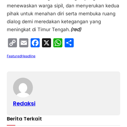
menewaskan warga sipil, dan menyerukan kedua
pihak untuk menahan diri serta membuka ruang
dialog demi meredakan ketegangan yang
meningkat di Timur Tengah.
(red)
C
E
F
X
W
S
o
m
a
h
h
Featured
Headline
p
ai
c
at
ar
y
l
e
s
e
Li
b
A
n
o
p
k
o
p
Redaksi
k
Berita Terkait