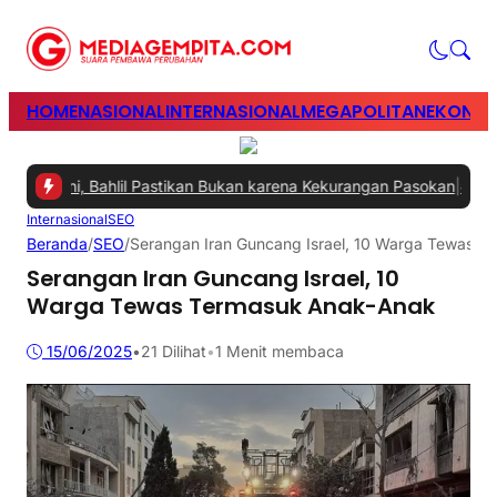
HOME
NASIONAL
INTERNASIONAL
MEGAPOLITAN
EKONOM
angani, Bahlil Pastikan Bukan karena Kekurangan Pasokan
|
#2 -
Perk
Internasional
SEO
Beranda
/
SEO
/
Serangan Iran Guncang Israel, 10 Warga Tewas 
Serangan Iran Guncang Israel, 10
Warga Tewas Termasuk Anak-Anak
15/06/2025
•
21
Dilihat
•
1 Menit membaca