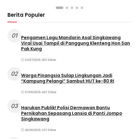
Berita Populer
01
Pengamen Lagu Mandarin Asal Singkawang
Viral Usai Tampil di Panggung Klenteng Hon San
Pak Kung
03/07/2025
•
505 Dilihat
02
Warga Pinangsia Sulap Lingkungan Jadi
“Kampung Pelangi” Sambut HUT ke-80 RI
07/08/2025
•
447 Dilihat
03
Harukan Publik! Polisi Dermawan Bantu
Pernikahan Sepasang Lansia di Panti Jompo
Singkawang
26/06/2025
•
331 Dilihat