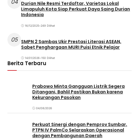
04
Durian Nile Resmi Terdaftar, Varietas Lokal
Limapuluh Kota Siap Perkuat Daya Saing Durian
Indonesia
16/12/2025
•
249 Dilihat
05
SMPN 2 Sambas Ukir Prestasi Literasi ASEAN,
Sabet Penghargaan MURI Puisi Etnik Pelajar
14/01/2026
•
150 Dilihat
Berita Terbaru
Prabowo Minta Gangguan Listrik Segera
Ditangani, Bahlil Pastikan Bukan karena
Kekurangan Pasokan
04/08/2026
Perkuat Sinergi dengan Pemprov Sumbar,
PTPN IV PalmCo Selaraskan Operasional
dengan Pembangunan Daerah