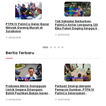
Megapolitan
Pertanian
Pertanian
Tak Sekadar Berkurban,
P
PTPN IV PalmCo Gelar Bazar
PalmCo Antar Langsung 120
M
Minyak Goreng Murah di
Ribu Paket Daging hingga ke
P
Surabaya
Rumah Warga
B
29/05/2026
08/06/2026
Berita Terbaru
Megapolitan
Perkebunan
Sumbar
Prabowo Minta Gangguan
Perkuat Sinergi dengan
P
Listrik Segera Ditangani,
Pemprov Sumbar, PTPN IV
P
Bahlil Pastikan Bukan karena
PalmCo Selaraskan
B
Kekurangan Pasokan
Operasional dengan
B
04/08/2026
Pembangunan Daerah
30/07/2026