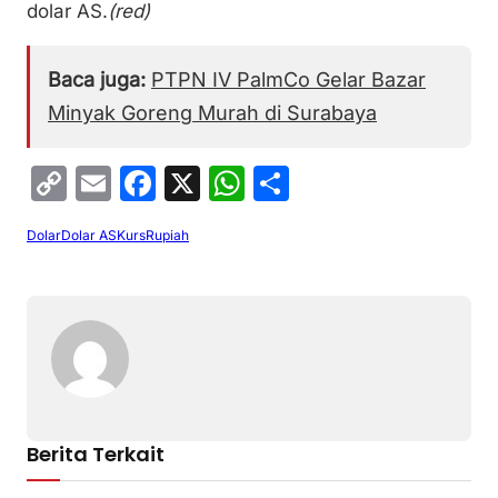
dolar AS.
(red)
Baca juga:
PTPN IV PalmCo Gelar Bazar
Minyak Goreng Murah di Surabaya
C
E
F
X
W
S
o
m
a
h
h
Dolar
Dolar AS
Kurs
Rupiah
p
ai
c
at
ar
y
l
e
s
e
Li
b
A
n
o
p
k
o
p
k
Berita Terkait