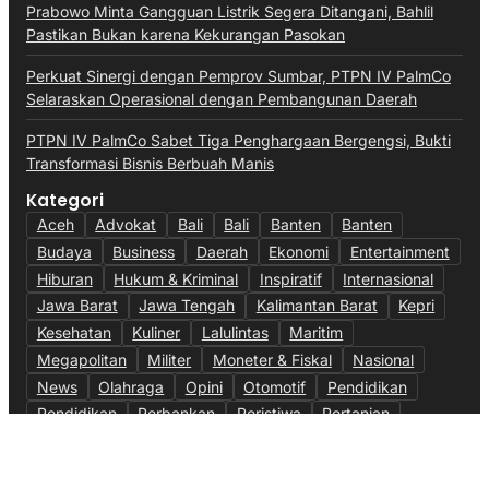
Prabowo Minta Gangguan Listrik Segera Ditangani, Bahlil
Pastikan Bukan karena Kekurangan Pasokan
Perkuat Sinergi dengan Pemprov Sumbar, PTPN IV PalmCo
Selaraskan Operasional dengan Pembangunan Daerah
PTPN IV PalmCo Sabet Tiga Penghargaan Bergengsi, Bukti
Transformasi Bisnis Berbuah Manis
Kategori
Aceh
Advokat
Bali
Bali
Banten
Banten
Budaya
Business
Daerah
Ekonomi
Entertainment
Hiburan
Hukum & Kriminal
Inspiratif
Internasional
Jawa Barat
Jawa Tengah
Kalimantan Barat
Kepri
Kesehatan
Kuliner
Lalulintas
Maritim
Megapolitan
Militer
Moneter & Fiskal
Nasional
News
Olahraga
Opini
Otomotif
Pendidikan
Pendidikan
Perbankan
Peristiwa
Pertanian
Politik
Ragam
Sumsel
Sumut
Technology
Teknologi
TNI AU
Video
Wisata