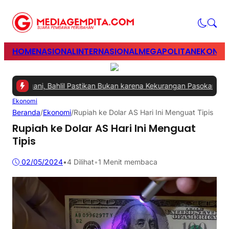
HOME
NASIONAL
INTERNASIONAL
MEGAPOLITAN
EKONOM
itangani, Bahlil Pastikan Bukan karena Kekurangan Pasokan
|
#2 -
Pe
Ekonomi
Beranda
/
Ekonomi
/
Rupiah ke Dolar AS Hari Ini Menguat Tipis
Rupiah ke Dolar AS Hari Ini Menguat
Tipis
02/05/2024
•
4
Dilihat
•
1 Menit membaca