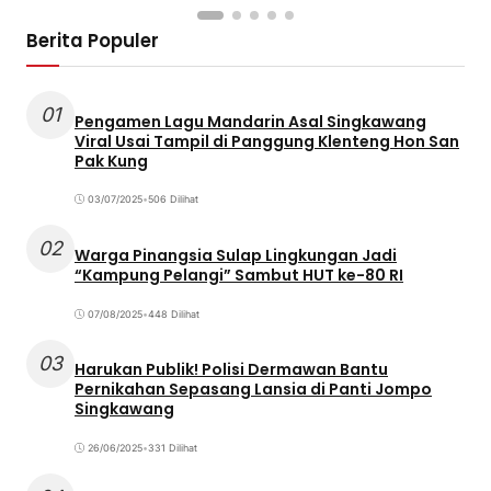
Berita Populer
01
Pengamen Lagu Mandarin Asal Singkawang
Viral Usai Tampil di Panggung Klenteng Hon San
Pak Kung
03/07/2025
•
506 Dilihat
02
Warga Pinangsia Sulap Lingkungan Jadi
“Kampung Pelangi” Sambut HUT ke-80 RI
07/08/2025
•
448 Dilihat
03
Harukan Publik! Polisi Dermawan Bantu
Pernikahan Sepasang Lansia di Panti Jompo
Singkawang
26/06/2025
•
331 Dilihat