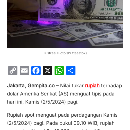
Ilustrasi.(Foto:shutteestok)
C
E
F
X
W
S
o
m
a
h
h
Jakarta, Gempita.co –
Nilai tukar
rupiah
terhadap
p
ai
c
at
ar
dolar Amerika Serikat (AS) menguat tipis pada
y
l
e
s
e
hari ini, Kamis (2/5/2024) pagi.
Li
b
A
n
o
p
Rupiah spot menguat pada perdagangan Kamis
(2/5/2024) pagi. Pada pukul 09.10 WIB, rupiah
k
o
p