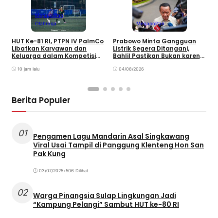
Megapolitan
Olahraga
Megapolitan
HUT Ke-81 RI, PTPN IV PalmCo
Prabowo Minta Gangguan
P
Libatkan Karyawan dan
Listrik Segera Ditangani,
P
Keluarga dalam Kompetisi
Bahlil Pastikan Bukan karena
P
Olahraga
Kekurangan Pasokan
O
10 jam lalu
04/08/2026
P
Berita Populer
01
Pengamen Lagu Mandarin Asal Singkawang
Viral Usai Tampil di Panggung Klenteng Hon San
Pak Kung
03/07/2025
•
506 Dilihat
02
Warga Pinangsia Sulap Lingkungan Jadi
“Kampung Pelangi” Sambut HUT ke-80 RI