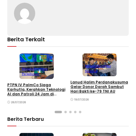
Li
b
A
n
o
p
k
o
p
k
Berita Terkait
Megapolitan
Militer
Megapolitan
News
Nasional
Perkebunan
Lanud Halim Perdanakusuma
S
PTPN IV PalmCo Siaga
Gelar Donor Darah Sambut
P
Karhutla, Kerahkan Teknologi
Hari Bakti ke-79 TNI AU
B
AI dan Patroli 24 Jam di
M
Kalimantan
19/07/2026
28/07/2026
Berita Terbaru