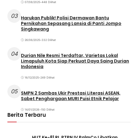
07/08/2025
•
448 Dilihat
03
Harukan Publik! Polisi Dermawan Bantu
Pernikahan Sepasang Lansia di Panti Jompo
Singkawang
26/06/2025
•
332 Dilihat
04
Durian Nile Resmi Terdaftar, Varietas Lokal
Limapuluh Kota Siap Perkuat Daya Saing Durian
Indonesia
16/12/2025
•
249 Dilihat
05
SMPN 2 Sambas Ukir Prestasi Literasi ASEAN,
Sabet Penghargaan MURI Puisi Etnik Pelajar
14/01/2026
•
150 Dilihat
Berita Terbaru
HUT Ke-81 RI, PTPN IV PalmCo Libatkan