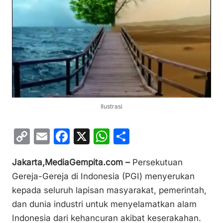
Ilustrasi
C
E
F
X
W
S
o
m
a
h
h
Jakarta,MediaGempita.com –
Persekutuan
p
ai
c
at
ar
Gereja-Gereja di Indonesia (PGI) menyerukan
y
l
e
s
e
kepada seluruh lapisan masyarakat, pemerintah,
Li
b
A
dan dunia industri untuk menyelamatkan alam
n
o
p
Indonesia dari kehancuran akibat keserakahan.