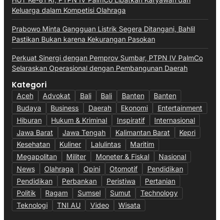
Keluarga dalam Kompetisi Olahraga
Prabowo Minta Gangguan Listrik Segera Ditangani, Bahlil
Pastikan Bukan karena Kekurangan Pasokan
Perkuat Sinergi dengan Pemprov Sumbar, PTPN IV PalmCo
Selaraskan Operasional dengan Pembangunan Daerah
Kategori
Aceh
Advokat
Bali
Bali
Banten
Banten
Budaya
Business
Daerah
Ekonomi
Entertainment
Hiburan
Hukum & Kriminal
Inspiratif
Internasional
Jawa Barat
Jawa Tengah
Kalimantan Barat
Kepri
Kesehatan
Kuliner
Lalulintas
Maritim
Megapolitan
Militer
Moneter & Fiskal
Nasional
News
Olahraga
Opini
Otomotif
Pendidikan
Pendidikan
Perbankan
Peristiwa
Pertanian
Politik
Ragam
Sumsel
Sumut
Technology
Teknologi
TNI AU
Video
Wisata