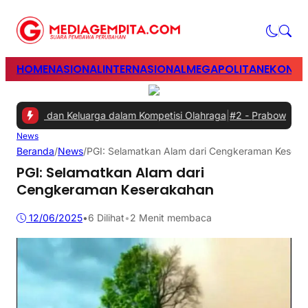
HOME
NASIONAL
INTERNASIONAL
MEGAPOLITAN
EKONOM
awan dan Keluarga dalam Kompetisi Olahraga
|
#2 -
Prabowo Minta Ga
News
Beranda
/
News
/
PGI: Selamatkan Alam dari Cengkeraman Kesera
PGI: Selamatkan Alam dari
Cengkeraman Keserakahan
12/06/2025
•
6
Dilihat
•
2 Menit membaca