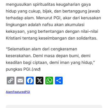
mengusulkan spiritualitas keugaharian gaya
hidup yang cukup, bijak, dan bertanggung jawab
terhadap alam. Menurut PGI, akar dari kerusakan
lingkungan adalah nafsu akan akumulasi
kekayaan, yang bertentangan dengan nilai-nilai
Kristiani tentang keseimbangan dan solidaritas.
“Selamatkan alam dari cengkeraman
keserakahan. Demi masa depan bumi, demi
keadilan bagi ciptaan, demi iman yang hidup,”
pungkas PGI.(
red
)
C
E
F
X
W
S
o
m
a
h
h
Alam
Featured
PGI
p
ai
c
at
ar
y
l
e
s
e