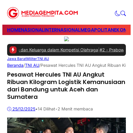
HOME
NASIONAL
INTERNASIONAL
MEGAPOLITAN
EKONOM
awan dan Keluarga dalam Kompetisi Olahraga
|
#2 -
Prabowo Minta Ga
Jawa Barat
Militer
TNI AU
Beranda
/
TNI AU
/
Pesawat Hercules TNI AU Angkut Ribuan Kilog
Pesawat Hercules TNI AU Angkut
Ribuan Kilogram Logistik Kemanusiaan
dari Bandung untuk Aceh dan
Sumatera
25/12/2025
•
14
Dilihat
•
2 Menit membaca