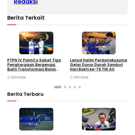
Redaksi
Berita Terkait
Jawa Barat
Megapolitan
Militer
Perkebunan
Nasional
PTPN IV PalmCo Sabet Tiga
Lanud Halim Perdanakusuma
L
Penghargaan Bergengsi,
Gelar Donor Darah Sambut
C
Bukti Transformasi Bisnis
Hari Bakti ke-79 TNI AU
K
Berbuah Manis
T
28/07/2026
19/07/2026
Berita Terbaru
Megapolitan
Olahraga
Megapolitan