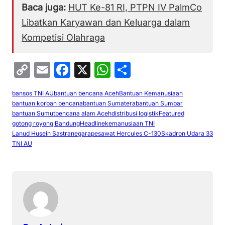
Baca juga:
HUT Ke-81 RI, PTPN IV PalmCo
Libatkan Karyawan dan Keluarga dalam
Kompetisi Olahraga
C
E
F
X
W
S
o
m
a
h
h
bansos TNI AU
bantuan bencana Aceh
Bantuan Kemanusiaan
p
ai
c
at
ar
bantuan korban bencana
bantuan Sumatera
bantuan Sumbar
y
l
e
s
e
bantuan Sumut
bencana alam Aceh
distribusi logistik
Featured
gotong royong Bandung
Headline
kemanusiaan TNI
Li
b
A
Lanud Husein Sastranegara
pesawat Hercules C-130
Skadron Udara 33
TNI AU
n
o
p
k
o
p
k