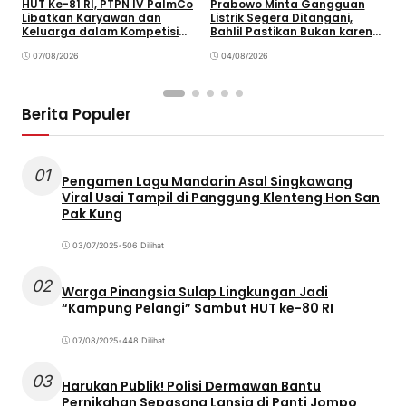
HUT Ke-81 RI, PTPN IV PalmCo
Prabowo Minta Gangguan
P
Libatkan Karyawan dan
Listrik Segera Ditangani,
P
Keluarga dalam Kompetisi
Bahlil Pastikan Bukan karena
P
Olahraga
Kekurangan Pasokan
O
07/08/2026
04/08/2026
P
Berita Populer
01
Pengamen Lagu Mandarin Asal Singkawang
Viral Usai Tampil di Panggung Klenteng Hon San
Pak Kung
03/07/2025
•
506 Dilihat
02
Warga Pinangsia Sulap Lingkungan Jadi
“Kampung Pelangi” Sambut HUT ke-80 RI
07/08/2025
•
448 Dilihat
03
Harukan Publik! Polisi Dermawan Bantu
Pernikahan Sepasang Lansia di Panti Jompo