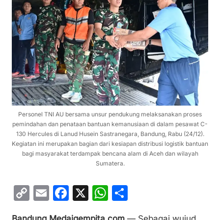
Personel TNI AU bersama unsur pendukung melaksanakan proses
pemindahan dan penataan bantuan kemanusiaan di dalam pesawat C-
130 Hercules di Lanud Husein Sastranegara, Bandung, Rabu (24/12).
Kegiatan ini merupakan bagian dari kesiapan distribusi logistik bantuan
bagi masyarakat terdampak bencana alam di Aceh dan wilayah
Sumatera.
C
E
F
X
W
S
o
m
a
h
h
Bandung,Medaigempita.com
— Sebagai wujud