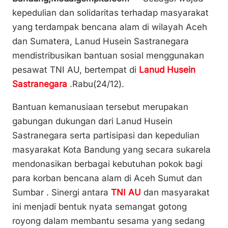
p
ai
c
at
ar
kepedulian dan solidaritas terhadap masyarakat
y
l
e
s
e
yang terdampak bencana alam di wilayah Aceh
Li
b
A
dan Sumatera, Lanud Husein Sastranegara
n
o
p
mendistribusikan bantuan sosial menggunakan
k
o
p
pesawat TNI AU, bertempat di
Lanud Husein
k
Sastranegara
.Rabu(24/12).
Bantuan kemanusiaan tersebut merupakan
gabungan dukungan dari Lanud Husein
Sastranegara serta partisipasi dan kepedulian
masyarakat Kota Bandung yang secara sukarela
mendonasikan berbagai kebutuhan pokok bagi
para korban bencana alam di Aceh Sumut dan
Sumbar . Sinergi antara
TNI AU
dan masyarakat
ini menjadi bentuk nyata semangat gotong
royong dalam membantu sesama yang sedang