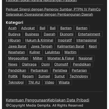
Perkuat Sinergi dengan Pemprov Sumbar, PTPN IV PalmCo
Selaraskan Operasional dengan Pembangunan Daerah
Kategori
Aceh
Advokat
Bali
Bali
Banten
Banten
Budaya
Business
Daerah
Ekonomi
Entertainment
Hiburan
Hukum & Kriminal
Inspiratif
Internasional
Jawa Barat
Jawa Tengah
Kalimantan Barat
Kepri
Kesehatan
Kuliner
Lalulintas
Maritim
Megapolitan
Militer
Moneter & Fiskal
Nasional
News
Olahraga
Opini
Otomotif
Pendidikan
Pendidikan
Perbankan
Peristiwa
Pertanian
Politik
Ragam
Sumsel
Sumut
Technology
Teknologi
TNI AU
Video
Wisata
Ketentuan Penggunaan
Kebijakan Data Pribadi
@Copyright Media Gempita. All Rights Reserved