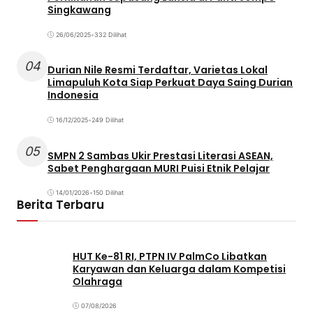
Singkawang
26/06/2025
•
332 Dilihat
04
Durian Nile Resmi Terdaftar, Varietas Lokal
Limapuluh Kota Siap Perkuat Daya Saing Durian
Indonesia
16/12/2025
•
249 Dilihat
05
SMPN 2 Sambas Ukir Prestasi Literasi ASEAN,
Sabet Penghargaan MURI Puisi Etnik Pelajar
14/01/2026
•
150 Dilihat
Berita Terbaru
HUT Ke-81 RI, PTPN IV PalmCo Libatkan
Karyawan dan Keluarga dalam Kompetisi
Olahraga
07/08/2026