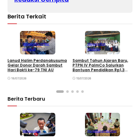
Berita Terkait
Megapolitan
Militer
Megapolitan
Nasional
Nasional
Lanud Halim Perdanakusuma
Sambut Tahun Ajaran Baru,
P
Gelar Donor Darah Sambut
PTPN IV PalmCo Salurkan
K
Hari Bakti ke-79 TNI AU
Bantuan Pendidikan Rp1,3
5
Miliar
T
19/07/2026
15/07/2026
Berita Terbaru
Megapolitan
Perkebunan
Sumbar