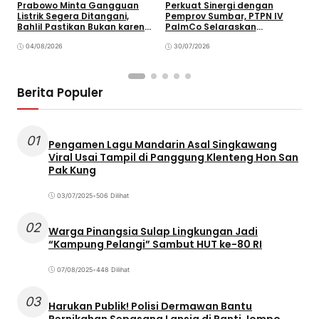
Prabowo Minta Gangguan
Perkuat Sinergi dengan
P
Listrik Segera Ditangani,
Pemprov Sumbar, PTPN IV
P
Bahlil Pastikan Bukan karena
PalmCo Selaraskan
B
Kekurangan Pasokan
Operasional dengan
B
04/08/2026
Pembangunan Daerah
30/07/2026
Berita Populer
01
Pengamen Lagu Mandarin Asal Singkawang
Viral Usai Tampil di Panggung Klenteng Hon San
Pak Kung
03/07/2025
•
506 Dilihat
02
Warga Pinangsia Sulap Lingkungan Jadi
“Kampung Pelangi” Sambut HUT ke-80 RI
07/08/2025
•
448 Dilihat
03
Harukan Publik! Polisi Dermawan Bantu
Pernikahan Sepasang Lansia di Panti Jompo