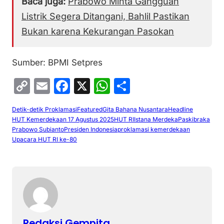
Baca juga:
Prabowo Minta Gangguan
Listrik Segera Ditangani, Bahlil Pastikan
Bukan karena Kekurangan Pasokan
Sumber: BPMI Setpres
C
E
F
X
W
S
o
m
a
h
h
Detik-detik Proklamasi
Featured
Gita Bahana Nusantara
Headline
p
ai
c
at
ar
HUT Kemerdekaan 17 Agustus 2025
HUT RI
Istana Merdeka
Paskibraka
y
l
e
s
e
Prabowo Subianto
Presiden Indonesia
proklamasi kemerdekaan
Upacara HUT RI ke-80
Li
b
A
n
o
p
k
o
p
k
Redaksi Gempita