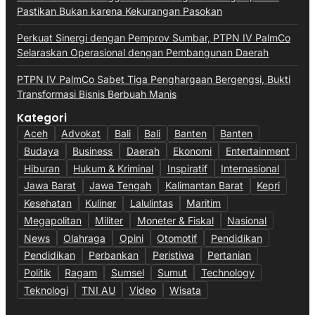
Pastikan Bukan karena Kekurangan Pasokan
Perkuat Sinergi dengan Pemprov Sumbar, PTPN IV PalmCo
Selaraskan Operasional dengan Pembangunan Daerah
PTPN IV PalmCo Sabet Tiga Penghargaan Bergengsi, Bukti
Transformasi Bisnis Berbuah Manis
Kategori
Aceh
Advokat
Bali
Bali
Banten
Banten
Budaya
Business
Daerah
Ekonomi
Entertainment
Hiburan
Hukum & Kriminal
Inspiratif
Internasional
Jawa Barat
Jawa Tengah
Kalimantan Barat
Kepri
Kesehatan
Kuliner
Lalulintas
Maritim
Megapolitan
Militer
Moneter & Fiskal
Nasional
News
Olahraga
Opini
Otomotif
Pendidikan
Pendidikan
Perbankan
Peristiwa
Pertanian
Politik
Ragam
Sumsel
Sumut
Technology
Teknologi
TNI AU
Video
Wisata