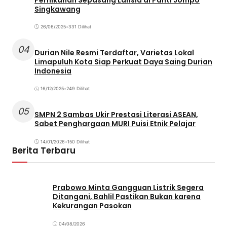
Singkawang
26/06/2025
•
331 Dilihat
04
Durian Nile Resmi Terdaftar, Varietas Lokal
Limapuluh Kota Siap Perkuat Daya Saing Durian
Indonesia
16/12/2025
•
249 Dilihat
05
SMPN 2 Sambas Ukir Prestasi Literasi ASEAN,
Sabet Penghargaan MURI Puisi Etnik Pelajar
14/01/2026
•
150 Dilihat
Berita Terbaru
Prabowo Minta Gangguan Listrik Segera
Ditangani, Bahlil Pastikan Bukan karena
Kekurangan Pasokan
04/08/2026