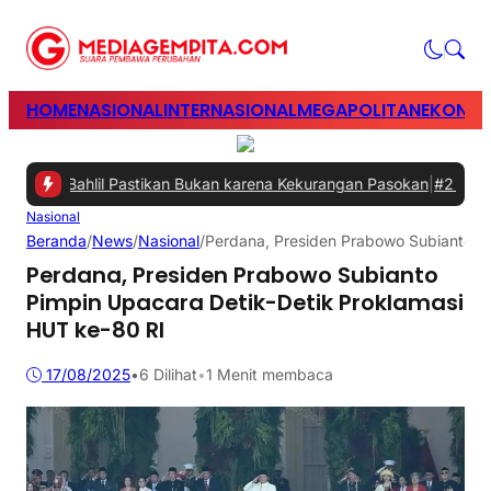
HOME
NASIONAL
INTERNASIONAL
MEGAPOLITAN
EKONOM
gani, Bahlil Pastikan Bukan karena Kekurangan Pasokan
|
#2 -
Perkua
Nasional
Beranda
/
News
/
Nasional
/
Perdana, Presiden Prabowo Subianto Pi
Perdana, Presiden Prabowo Subianto
Pimpin Upacara Detik-Detik Proklamasi
HUT ke-80 RI
17/08/2025
•
6
Dilihat
•
1 Menit membaca