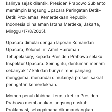
kalinya sejak dilantik, Presiden Prabowo Subianto
y
l
e
s
e
memimpin langsung Upacara Peringatan Detik-
Li
b
A
Detik Proklamasi Kemerdekaan Republik
n
o
p
Indonesia di halaman Istana Merdeka, Jakarta,
k
o
p
Minggu (17/8/2025).
k
Upacara dimulai dengan laporan Komandan
Upacara, Kolonel Inf Amril Hairuman
Tehupelasury, kepada Presiden Prabowo selaku
Inspektur Upacara. Seiring itu, dentuman meriam
sebanyak 17 kali dan bunyi sirene panjang
menggema, menandai dimulainya prosesi sakral
peringatan kemerdekaan.
Momen penuh khidmat terasa ketika Presiden
Prabowo membacakan langsung naskah
Proklamasi, sebagaimana dikumandangkan