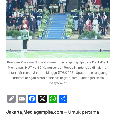
Presiden Prabowo Subianto memimpin langsung Upacara Detik-Detik
Proklamasi HUT ke-80 Kemerdekaan Republik Indonesia di halaman
Istana Merdeka, Jakarta, Minggu (17/8/2025). Upacara berlangsung
khidmat dengan dihadiri pejabat negara, tamu undangan, serta
masyarakat.
C
E
F
X
W
S
o
m
a
h
h
Jakarta,Mediagempita.com
– Untuk pertama
p
ai
c
at
ar