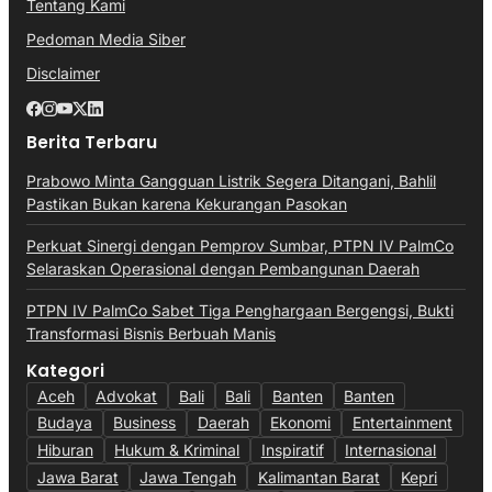
Tentang Kami
Pedoman Media Siber
Disclaimer
Berita Terbaru
Prabowo Minta Gangguan Listrik Segera Ditangani, Bahlil
Pastikan Bukan karena Kekurangan Pasokan
Perkuat Sinergi dengan Pemprov Sumbar, PTPN IV PalmCo
Selaraskan Operasional dengan Pembangunan Daerah
PTPN IV PalmCo Sabet Tiga Penghargaan Bergengsi, Bukti
Transformasi Bisnis Berbuah Manis
Kategori
Aceh
Advokat
Bali
Bali
Banten
Banten
Budaya
Business
Daerah
Ekonomi
Entertainment
Hiburan
Hukum & Kriminal
Inspiratif
Internasional
Jawa Barat
Jawa Tengah
Kalimantan Barat
Kepri