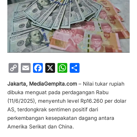
C
E
F
X
W
S
o
m
a
h
h
Jakarta, MediaGempita.com
– Nilai tukar rupiah
p
ai
c
at
ar
dibuka menguat pada perdagangan Rabu
y
l
e
s
e
(11/6/2025), menyentuh level Rp16.260 per dolar
Li
b
A
AS, terdongkrak sentimen positif dari
n
o
p
perkembangan kesepakatan dagang antara
k
o
p
Amerika Serikat dan China.
k