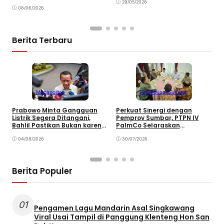
29/05/2026
08/06/2026
Berita Terbaru
Megapolitan
Perkebunan
Sumbar
Prabowo Minta Gangguan
Perkuat Sinergi dengan
P
Listrik Segera Ditangani,
Pemprov Sumbar, PTPN IV
P
Bahlil Pastikan Bukan karena
PalmCo Selaraskan
B
Kekurangan Pasokan
Operasional dengan
B
04/08/2026
Pembangunan Daerah
30/07/2026
Berita Populer
01
Pengamen Lagu Mandarin Asal Singkawang
Viral Usai Tampil di Panggung Klenteng Hon San