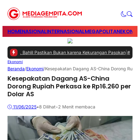
HOME
NASIONAL
INTERNASIONAL
MEGAPOLITAN
EKONOM
ani, Bahlil Pastikan Bukan karena Kekurangan Pasokan
|
#2 -
Perkua
Ekonomi
Beranda
/
Ekonomi
/
Kesepakatan Dagang AS-China Dorong Rupiah
Kesepakatan Dagang AS-China
Dorong Rupiah Perkasa ke Rp16.260 per
Dolar AS
11/06/2025
•
8
Dilihat
•
2 Menit membaca