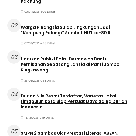
Pak Kung
03/07/2025
•
506 Dilihat
02
Warga Pinangsia Sulap Lingkungan Jadi
“Kampung Pelangi” Sambut HUT ke-80 RI
07/08/2025
•
448 Dilihat
03
Harukan Publik! Polisi Dermawan Bantu
Pernikahan Sepasang Lansia di Panti Jompo
Singkawang
26/06/2025
•
331 Dilihat
04
Durian Nile Resmi Terdaftar, Varietas Lokal
Limapuluh Kota Siap Perkuat Daya Saing Durian
Indonesia
16/12/2025
•
249 Dilihat
05
SMPN 2 Sambas Ukir Prestasi Literasi ASEAN,