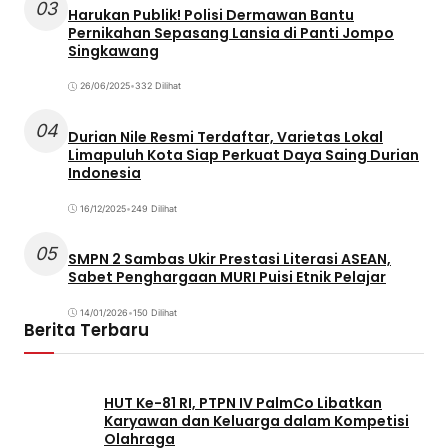
03
Harukan Publik! Polisi Dermawan Bantu
Pernikahan Sepasang Lansia di Panti Jompo
Singkawang
26/06/2025
•
332 Dilihat
04
Durian Nile Resmi Terdaftar, Varietas Lokal
Limapuluh Kota Siap Perkuat Daya Saing Durian
Indonesia
16/12/2025
•
249 Dilihat
05
SMPN 2 Sambas Ukir Prestasi Literasi ASEAN,
Sabet Penghargaan MURI Puisi Etnik Pelajar
14/01/2026
•
150 Dilihat
Berita Terbaru
HUT Ke-81 RI, PTPN IV PalmCo Libatkan
Karyawan dan Keluarga dalam Kompetisi
Olahraga