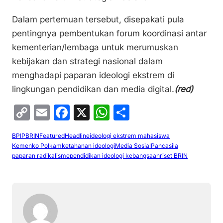
Dalam pertemuan tersebut, disepakati pula
pentingnya pembentukan forum koordinasi antar
kementerian/lembaga untuk merumuskan
kebijakan dan strategi nasional dalam
menghadapi paparan ideologi ekstrem di
lingkungan pendidikan dan media digital.
(red)
C
E
F
X
W
S
o
m
a
h
h
BPIP
BRIN
Featured
Headline
ideologi ekstrem mahasiswa
p
ai
c
at
ar
Kemenko Polkam
ketahanan ideologi
Media Sosial
Pancasila
y
l
e
s
e
paparan radikalisme
pendidikan ideologi kebangsaan
riset BRIN
Li
b
A
n
o
p
k
o
p