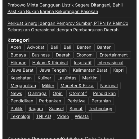
Prabowo Minta Gangguan Listrik Segera Ditangani, Bahlil
Pastikan Bukan karena Kekurangan Pasokan
Perkuat Sinergi dengan Pemprov Sumbar, PTPN IV PalmCo
Selaraskan Operasional dengan Pembangunan Daerah
Kategori
Aceh
Advokat
Bali
Bali
Banten
Banten
Budaya
Business
Daerah
Ekonomi
Entertainment
Hiburan
Hukum & Kriminal
Inspiratif
Internasional
Jawa Barat
Jawa Tengah
Kalimantan Barat
Kepri
Kesehatan
Kuliner
Lalulintas
Maritim
Megapolitan
Militer
Moneter & Fiskal
Nasional
News
Olahraga
Opini
Otomotif
Pendidikan
Pendidikan
Perbankan
Peristiwa
Pertanian
Politik
Ragam
Sumsel
Sumut
Technology
Teknologi
TNI AU
Video
Wisata
Ketentuan Penggunaan
Kebijakan Data Pribadi