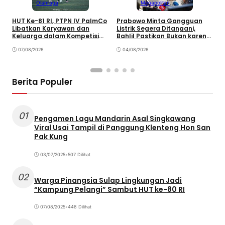
Olahraga
Megapolitan
HUT Ke-81 RI, PTPN IV PalmCo
Prabowo Minta Gangguan
P
Libatkan Karyawan dan
Listrik Segera Ditangani,
P
Keluarga dalam Kompetisi
Bahlil Pastikan Bukan karena
P
Olahraga
Kekurangan Pasokan
O
07/08/2026
04/08/2026
P
Berita Populer
01
Pengamen Lagu Mandarin Asal Singkawang
Viral Usai Tampil di Panggung Klenteng Hon San
Pak Kung
03/07/2025
•
507 Dilihat
02
Warga Pinangsia Sulap Lingkungan Jadi
“Kampung Pelangi” Sambut HUT ke-80 RI
07/08/2025
•
448 Dilihat