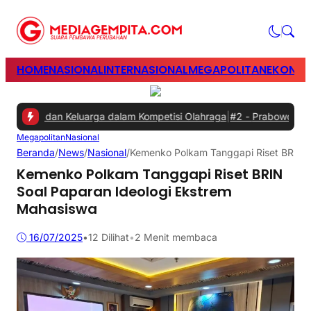
HOME
NASIONAL
INTERNASIONAL
MEGAPOLITAN
EKONOM
wan dan Keluarga dalam Kompetisi Olahraga
|
#2 -
Prabowo Minta Gan
Megapolitan
Nasional
Beranda
/
News
/
Nasional
/
Kemenko Polkam Tanggapi Riset BRIN S
Kemenko Polkam Tanggapi Riset BRIN
Soal Paparan Ideologi Ekstrem
Mahasiswa
16/07/2025
•
12
Dilihat
•
2 Menit membaca