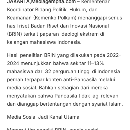
JAKARTA,Mediagempita.com
– Kementerian
p
ai
c
at
ar
Koordinator Bidang Politik, Hukum, dan
y
l
e
s
e
Keamanan (Kemenko Polkam) menanggapi serius
Li
b
A
hasil riset Badan Riset dan Inovasi Nasional
n
o
p
(BRIN) terkait paparan ideologi ekstrem di
k
o
p
kalangan mahasiswa Indonesia.
k
Hasil penelitian BRIN yang dilakukan pada 2022–
2024 menunjukkan bahwa sekitar 11–13%
mahasiswa dari 32 perguruan tinggi di Indonesia
pernah terpapar konten anti-Pancasila melalui
media sosial. Bahkan sebagian dari mereka
menyatakan bahwa Pancasila tidak lagi relevan
dan dianggap bertentangan dengan syariat Islam.
Media Sosial Jadi Kanal Utama