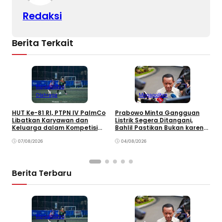
k
Redaksi
Berita Terkait
Megapolitan
Olahraga
Megapolitan
HUT Ke-81 RI, PTPN IV PalmCo
Prabowo Minta Gangguan
P
Libatkan Karyawan dan
Listrik Segera Ditangani,
K
Keluarga dalam Kompetisi
Bahlil Pastikan Bukan karena
A
Olahraga
Kekurangan Pasokan
K
07/08/2026
04/08/2026
Berita Terbaru
Megapolitan