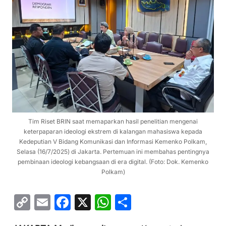
Tim Riset BRIN saat memaparkan hasil penelitian mengenai
keterpaparan ideologi ekstrem di kalangan mahasiswa kepada
Kedeputian V Bidang Komunikasi dan Informasi Kemenko Polkam,
Selasa (16/7/2025) di Jakarta. Pertemuan ini membahas pentingnya
pembinaan ideologi kebangsaan di era digital. (Foto: Dok. Kemenko
Polkam)
C
E
F
X
W
S
o
m
a
h
h