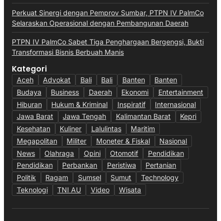
Perkuat Sinergi dengan Pemprov Sumbar, PTPN IV PalmCo
Selaraskan Operasional dengan Pembangunan Daerah
PTPN IV PalmCo Sabet Tiga Penghargaan Bergengsi, Bukti
Transformasi Bisnis Berbuah Manis
Kategori
Aceh
Advokat
Bali
Bali
Banten
Banten
Budaya
Business
Daerah
Ekonomi
Entertainment
Hiburan
Hukum & Kriminal
Inspiratif
Internasional
Jawa Barat
Jawa Tengah
Kalimantan Barat
Kepri
Kesehatan
Kuliner
Lalulintas
Maritim
Megapolitan
Militer
Moneter & Fiskal
Nasional
News
Olahraga
Opini
Otomotif
Pendidikan
Pendidikan
Perbankan
Peristiwa
Pertanian
Politik
Ragam
Sumsel
Sumut
Technology
Teknologi
TNI AU
Video
Wisata