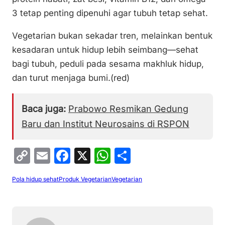
3 tetap penting dipenuhi agar tubuh tetap sehat.
Vegetarian bukan sekadar tren, melainkan bentuk
kesadaran untuk hidup lebih seimbang—sehat
bagi tubuh, peduli pada sesama makhluk hidup,
dan turut menjaga bumi.(red)
Baca juga:
Prabowo Resmikan Gedung
Baru dan Institut Neurosains di RSPON
C
E
F
X
W
S
o
m
a
h
h
Pola hidup sehat
Produk Vegetarian
Vegetarian
p
ai
c
at
ar
y
l
e
s
e
Li
b
A