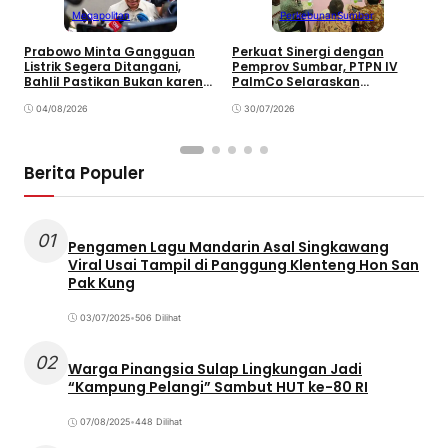
Megapolitan
Perkebunan
Sumbar
Prabowo Minta Gangguan
Perkuat Sinergi dengan
P
Listrik Segera Ditangani,
Pemprov Sumbar, PTPN IV
P
Bahlil Pastikan Bukan karena
PalmCo Selaraskan
B
Kekurangan Pasokan
Operasional dengan
B
04/08/2026
Pembangunan Daerah
30/07/2026
Berita Populer
01
Pengamen Lagu Mandarin Asal Singkawang
Viral Usai Tampil di Panggung Klenteng Hon San
Pak Kung
03/07/2025
•
506 Dilihat
02
Warga Pinangsia Sulap Lingkungan Jadi
“Kampung Pelangi” Sambut HUT ke-80 RI
07/08/2025
•
448 Dilihat