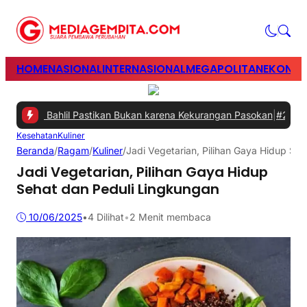
HOME
NASIONAL
INTERNASIONAL
MEGAPOLITAN
EKONOM
ani, Bahlil Pastikan Bukan karena Kekurangan Pasokan
|
#2 -
Perkua
Kesehatan
Kuliner
Beranda
/
Ragam
/
Kuliner
/
Jadi Vegetarian, Pilihan Gaya Hidup Se
Jadi Vegetarian, Pilihan Gaya Hidup
Sehat dan Peduli Lingkungan
10/06/2025
•
4
Dilihat
•
2 Menit membaca