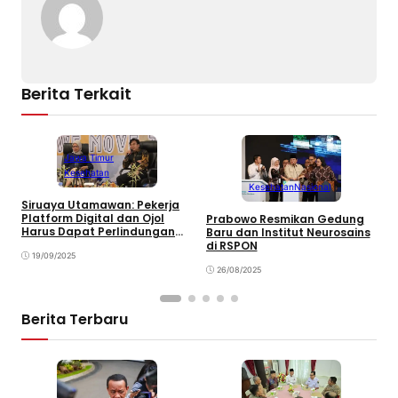
n
o
p
k
o
p
k
Berita Terkait
Jawa Timur
Kesehatan
Kesehatan
Nasional
Siruaya Utamawan: Pekerja
Platform Digital dan Ojol
Prabowo Resmikan Gedung
M
Harus Dapat Perlindungan
Baru dan Institut Neurosains
R
JKN serta Kepastian Hukum
di RSPON
H
19/09/2025
S
26/08/2025
Berita Terbaru