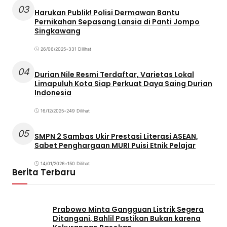
03
Harukan Publik! Polisi Dermawan Bantu
Pernikahan Sepasang Lansia di Panti Jompo
Singkawang
26/06/2025
•
331 Dilihat
04
Durian Nile Resmi Terdaftar, Varietas Lokal
Limapuluh Kota Siap Perkuat Daya Saing Durian
Indonesia
16/12/2025
•
249 Dilihat
05
SMPN 2 Sambas Ukir Prestasi Literasi ASEAN,
Sabet Penghargaan MURI Puisi Etnik Pelajar
14/01/2026
•
150 Dilihat
Berita Terbaru
Prabowo Minta Gangguan Listrik Segera
Ditangani, Bahlil Pastikan Bukan karena