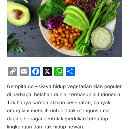
C
E
F
X
W
S
o
m
a
h
h
Gempita.co – Gaya hidup vegetarian kian populer
p
ai
c
at
ar
di berbagai belahan dunia, termasuk di Indonesia.
y
l
e
s
e
Tak hanya karena alasan kesehatan, banyak
Li
b
A
orang kini memilih untuk tidak mengonsumsi
n
o
p
daging sebagai bentuk kepedulian terhadap
k
o
p
lingkungan dan hak hidup hewan.