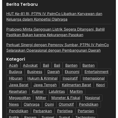
Berita Terbaru
HUT Ke-81 RI, PTPN IV PalmCo Libatkan Karyawan dan
Keluarga dalam Kompetisi Olahraga
Prabowo Minta Gangguan Listrik Segera Ditangani, Bahlil
Pastikan Bukan karena Kekurangan Pasokan
Perkuat Sinergi dengan Pemprov Sumbar, PTPN IV PalmCo
Selaraskan Operasional dengan Pembangunan Daerah
Kategori
Aceh
Advokat
Bali
Bali
Banten
Banten
Budaya
Business
Daerah
Ekonomi
Entertainment
Hiburan
Hukum & Kriminal
Inspiratif
Internasional
Jawa Barat
Jawa Tengah
Kalimantan Barat
Kepri
Kesehatan
Kuliner
Lalulintas
Maritim
Megapolitan
Militer
Moneter & Fiskal
Nasional
News
Olahraga
Opini
Otomotif
Pendidikan
Pendidikan
Perbankan
Peristiwa
Pertanian
Politik
Ragam
Sumsel
Sumut
Technology