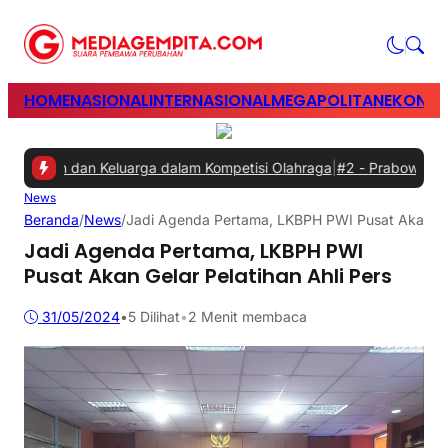
HOME
NASIONAL
INTERNASIONAL
MEGAPOLITAN
EKONOM
awan dan Keluarga dalam Kompetisi Olahraga
|
#2 -
Prabowo Minta Ga
News
Beranda
/
News
/
Jadi Agenda Pertama, LKBPH PWI Pusat Akan Gela
Jadi Agenda Pertama, LKBPH PWI
Pusat Akan Gelar Pelatihan Ahli Pers
31/05/2024
•
5
Dilihat
•
2 Menit membaca