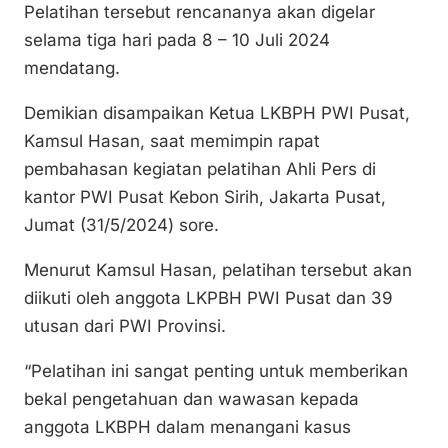
n
o
p
Pelatihan tersebut rencananya akan digelar
k
o
p
selama tiga hari pada 8 – 10 Juli 2024
k
mendatang.
Demikian disampaikan Ketua LKBPH PWI Pusat,
Kamsul Hasan, saat memimpin rapat
pembahasan kegiatan pelatihan Ahli Pers di
kantor PWI Pusat Kebon Sirih, Jakarta Pusat,
Jumat (31/5/2024) sore.
Menurut Kamsul Hasan, pelatihan tersebut akan
diikuti oleh anggota LKPBH PWI Pusat dan 39
utusan dari PWI Provinsi.
“Pelatihan ini sangat penting untuk memberikan
bekal pengetahuan dan wawasan kepada
anggota LKBPH dalam menangani kasus