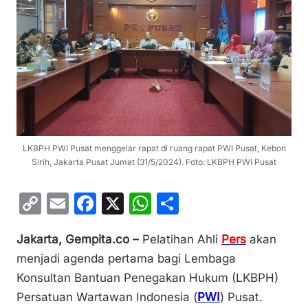
LKBPH PWI Pusat menggelar rapat di ruang rapat PWI Pusat, Kebon
Sirih, Jakarta Pusat Jumat (31/5/2024). Foto: LKBPH PWI Pusat
C
E
F
X
W
S
o
m
a
h
h
Jakarta, Gempita.co –
Pelatihan Ahli
Pers
akan
p
ai
c
at
ar
menjadi agenda pertama bagi Lembaga
y
l
e
s
e
Konsultan Bantuan Penegakan Hukum (LKBPH)
Li
b
A
Persatuan Wartawan Indonesia (
PWI
) Pusat.