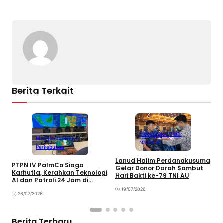
y
l
e
s
e
Li
b
A
n
o
p
k
o
p
k
Berita Terkait
Megapolitan
Militer
Megapolitan
News
Nasional
Perkebunan
Lanud Halim Perdanakusuma
S
PTPN IV PalmCo Siaga
Gelar Donor Darah Sambut
P
Karhutla, Kerahkan Teknologi
Hari Bakti ke-79 TNI AU
B
AI dan Patroli 24 Jam di
M
Kalimantan
19/07/2026
28/07/2026
Berita Terbaru