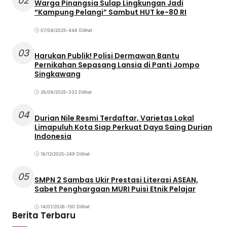
02
Warga Pinangsia Sulap Lingkungan Jadi
“Kampung Pelangi” Sambut HUT ke-80 RI
07/08/2025
•
448 Dilihat
03
Harukan Publik! Polisi Dermawan Bantu
Pernikahan Sepasang Lansia di Panti Jompo
Singkawang
26/06/2025
•
332 Dilihat
04
Durian Nile Resmi Terdaftar, Varietas Lokal
Limapuluh Kota Siap Perkuat Daya Saing Durian
Indonesia
16/12/2025
•
249 Dilihat
05
SMPN 2 Sambas Ukir Prestasi Literasi ASEAN,
Sabet Penghargaan MURI Puisi Etnik Pelajar
14/01/2026
•
150 Dilihat
Berita Terbaru