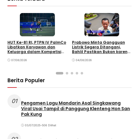
Megapolitan
Olahraga
Megapolitan
HUT Ke-81 RI, PTPN IV PalmCo
Prabowo Minta Gangguan
P
Libatkan Karyawan dan
Listrik Segera Ditangani,
P
Keluarga dalam Kompetisi
Bahlil Pastikan Bukan karena
P
Olahraga
Kekurangan Pasokan
O
07/08/2026
04/08/2026
P
Berita Populer
01
Pengamen Lagu Mandarin Asal Singkawang
Viral Usai Tampil di Panggung Klenteng Hon San
Pak Kung
03/07/2025
•
506 Dilihat