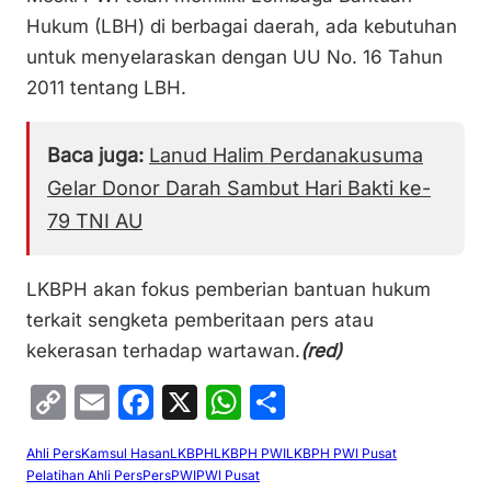
Hukum (LBH) di berbagai daerah, ada kebutuhan
untuk menyelaraskan dengan UU No. 16 Tahun
2011 tentang LBH.
Baca juga:
Lanud Halim Perdanakusuma
Gelar Donor Darah Sambut Hari Bakti ke-
79 TNI AU
LKBPH akan fokus pemberian bantuan hukum
terkait sengketa pemberitaan pers atau
kekerasan terhadap wartawan.
(red)
C
E
F
X
W
S
o
m
a
h
h
Ahli Pers
Kamsul Hasan
LKBPH
LKBPH PWI
LKBPH PWI Pusat
p
ai
c
at
ar
Pelatihan Ahli Pers
Pers
PWI
PWI Pusat