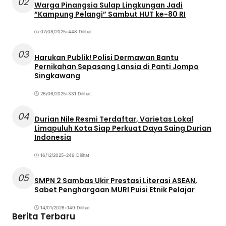
02
Warga Pinangsia Sulap Lingkungan Jadi
“Kampung Pelangi” Sambut HUT ke-80 RI
07/08/2025
•
448 Dilihat
03
Harukan Publik! Polisi Dermawan Bantu
Pernikahan Sepasang Lansia di Panti Jompo
Singkawang
26/06/2025
•
331 Dilihat
04
Durian Nile Resmi Terdaftar, Varietas Lokal
Limapuluh Kota Siap Perkuat Daya Saing Durian
Indonesia
16/12/2025
•
249 Dilihat
05
SMPN 2 Sambas Ukir Prestasi Literasi ASEAN,
Sabet Penghargaan MURI Puisi Etnik Pelajar
14/01/2026
•
149 Dilihat
Berita Terbaru