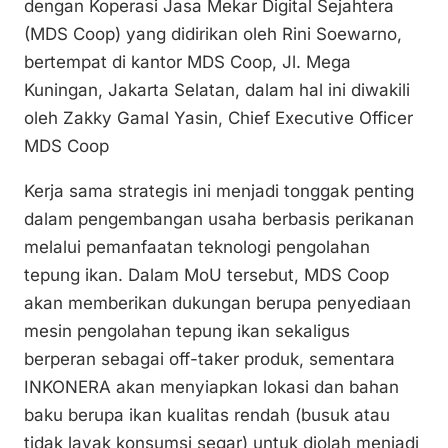
n
o
p
dengan Koperasi Jasa Mekar Digital Sejahtera
k
o
p
(MDS Coop) yang didirikan oleh Rini Soewarno,
k
bertempat di kantor MDS Coop, Jl. Mega
Kuningan, Jakarta Selatan, dalam hal ini diwakili
oleh Zakky Gamal Yasin, Chief Executive Officer
MDS Coop
Kerja sama strategis ini menjadi tonggak penting
dalam pengembangan usaha berbasis perikanan
melalui pemanfaatan teknologi pengolahan
tepung ikan. Dalam MoU tersebut, MDS Coop
akan memberikan dukungan berupa penyediaan
mesin pengolahan tepung ikan sekaligus
berperan sebagai off-taker produk, sementara
INKONERA akan menyiapkan lokasi dan bahan
baku berupa ikan kualitas rendah (busuk atau
tidak layak konsumsi segar) untuk diolah menjadi