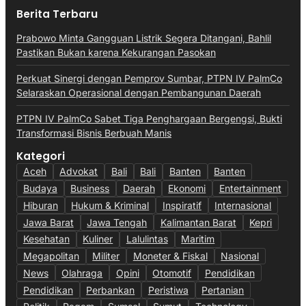
Berita Terbaru
Prabowo Minta Gangguan Listrik Segera Ditangani, Bahlil
Pastikan Bukan karena Kekurangan Pasokan
Perkuat Sinergi dengan Pemprov Sumbar, PTPN IV PalmCo
Selaraskan Operasional dengan Pembangunan Daerah
PTPN IV PalmCo Sabet Tiga Penghargaan Bergengsi, Bukti
Transformasi Bisnis Berbuah Manis
Kategori
Aceh
Advokat
Bali
Bali
Banten
Banten
Budaya
Business
Daerah
Ekonomi
Entertainment
Hiburan
Hukum & Kriminal
Inspiratif
Internasional
Jawa Barat
Jawa Tengah
Kalimantan Barat
Kepri
Kesehatan
Kuliner
Lalulintas
Maritim
Megapolitan
Militer
Moneter & Fiskal
Nasional
News
Olahraga
Opini
Otomotif
Pendidikan
Pendidikan
Perbankan
Peristiwa
Pertanian