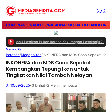
HOME
NASIONAL
INTERNASIONAL
MEGAPOLITAN
EKONOM
ni, Bahlil Pastikan Bukan karena Kekurangan Pasokan
|
#2 -
Perkuat 
Megapolitan
Beranda
/
Megapolitan
/
INKONERA dan MDS Coop Sepakat Kemban
INKONERA dan MDS Coop Sepakat
Kembangkan Tepung Ikan untuk
Tingkatkan Nilai Tambah Nelayan
10/09/2025
•
3
Dilihat
•
2 Menit membaca