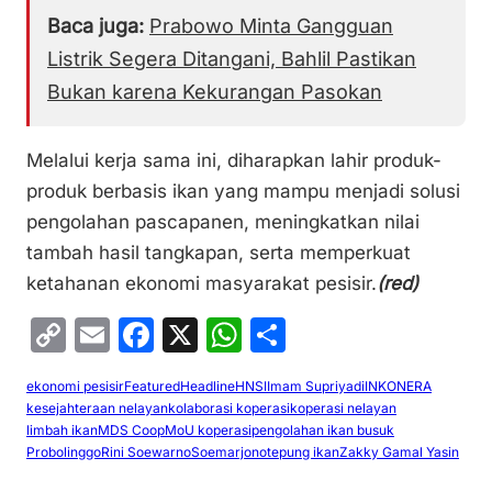
Baca juga:
Prabowo Minta Gangguan
Listrik Segera Ditangani, Bahlil Pastikan
Bukan karena Kekurangan Pasokan
Melalui kerja sama ini, diharapkan lahir produk-
produk berbasis ikan yang mampu menjadi solusi
pengolahan pascapanen, meningkatkan nilai
tambah hasil tangkapan, serta memperkuat
ketahanan ekonomi masyarakat pesisir.
(red)
C
E
F
X
W
S
o
m
a
h
h
ekonomi pesisir
Featured
Headline
HNSI
Imam Supriyadi
INKONERA
p
ai
c
at
ar
kesejahteraan nelayan
kolaborasi koperasi
koperasi nelayan
y
l
e
s
e
limbah ikan
MDS Coop
MoU koperasi
pengolahan ikan busuk
Probolinggo
Rini Soewarno
Soemarjono
tepung ikan
Zakky Gamal Yasin
Li
b
A