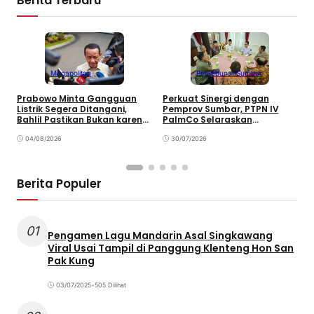
Berita Terbaru
Megapolitan
Perkebunan
Sumbar
Prabowo Minta Gangguan
Perkuat Sinergi dengan
P
Listrik Segera Ditangani,
Pemprov Sumbar, PTPN IV
P
Bahlil Pastikan Bukan karena
PalmCo Selaraskan
B
Kekurangan Pasokan
Operasional dengan
B
04/08/2026
Pembangunan Daerah
30/07/2026
Berita Populer
01
Pengamen Lagu Mandarin Asal Singkawang
Viral Usai Tampil di Panggung Klenteng Hon San
Pak Kung
03/07/2025
•
505 Dilihat