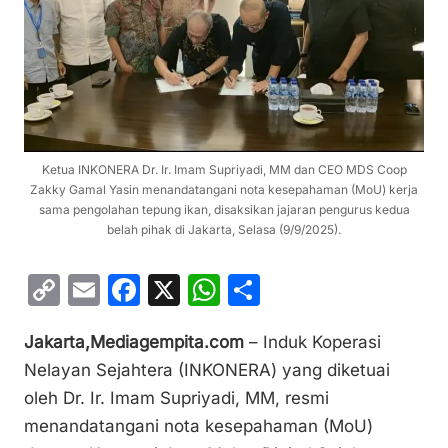
Ketua INKONERA Dr. Ir. Imam Supriyadi, MM dan CEO MDS Coop
Zakky Gamal Yasin menandatangani nota kesepahaman (MoU) kerja
sama pengolahan tepung ikan, disaksikan jajaran pengurus kedua
belah pihak di Jakarta, Selasa (9/9/2025).
C
E
F
X
W
S
o
m
a
h
h
Jakarta,Mediagempita.com
– Induk Koperasi
p
ai
c
at
ar
Nelayan Sejahtera (INKONERA) yang diketuai
y
l
e
s
e
oleh Dr. Ir. Imam Supriyadi, MM, resmi
Li
b
A
menandatangani nota kesepahaman (MoU)