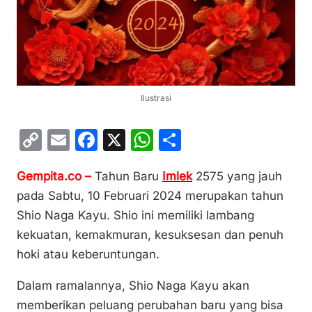
Ilustrasi
C
E
F
X
W
S
o
m
a
h
h
Gempita.co –
Tahun Baru
Imlek
2575 yang jauh
p
ai
c
at
ar
pada Sabtu, 10 Februari 2024 merupakan tahun
y
l
e
s
e
Shio Naga Kayu. Shio ini memiliki lambang
Li
b
A
kekuatan, kemakmuran, kesuksesan dan penuh
n
o
p
hoki atau keberuntungan.
k
o
p
Dalam ramalannya, Shio Naga Kayu akan
k
memberikan peluang perubahan baru yang bisa