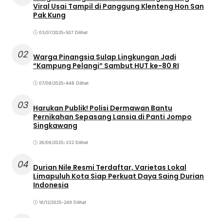
Viral Usai Tampil di Panggung Klenteng Hon San
Pak Kung
03/07/2025
•
507 Dilihat
02
Warga Pinangsia Sulap Lingkungan Jadi
“Kampung Pelangi” Sambut HUT ke-80 RI
07/08/2025
•
448 Dilihat
03
Harukan Publik! Polisi Dermawan Bantu
Pernikahan Sepasang Lansia di Panti Jompo
Singkawang
26/06/2025
•
332 Dilihat
04
Durian Nile Resmi Terdaftar, Varietas Lokal
Limapuluh Kota Siap Perkuat Daya Saing Durian
Indonesia
16/12/2025
•
249 Dilihat