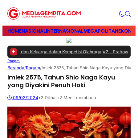
HOME
NASIONAL
INTERNASIONAL
MEGAPOLITAN
EKONOM
wan dan Keluarga dalam Kompetisi Olahraga
|
#2 -
Prabowo Minta Gan
Ragam
Beranda
/
Ragam
/
Imlek 2575, Tahun Shio Naga Kayu yang Diyaki
Imlek 2575, Tahun Shio Naga Kayu
yang Diyakini Penuh Hoki
09/02/2024
•
2
Dilihat
•
2 Menit membaca