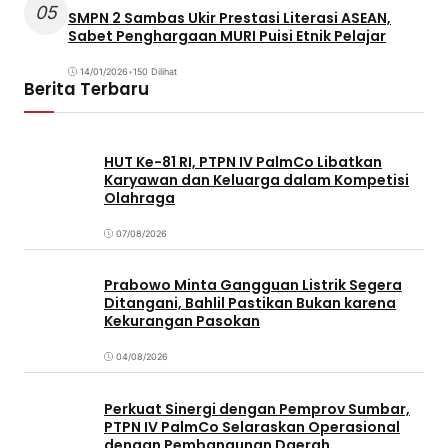
05
SMPN 2 Sambas Ukir Prestasi Literasi ASEAN,
Sabet Penghargaan MURI Puisi Etnik Pelajar
14/01/2026
•
150 Dilihat
Berita Terbaru
HUT Ke-81 RI, PTPN IV PalmCo Libatkan
Karyawan dan Keluarga dalam Kompetisi
Olahraga
07/08/2026
Prabowo Minta Gangguan Listrik Segera
Ditangani, Bahlil Pastikan Bukan karena
Kekurangan Pasokan
04/08/2026
Perkuat Sinergi dengan Pemprov Sumbar,
PTPN IV PalmCo Selaraskan Operasional
dengan Pembangunan Daerah