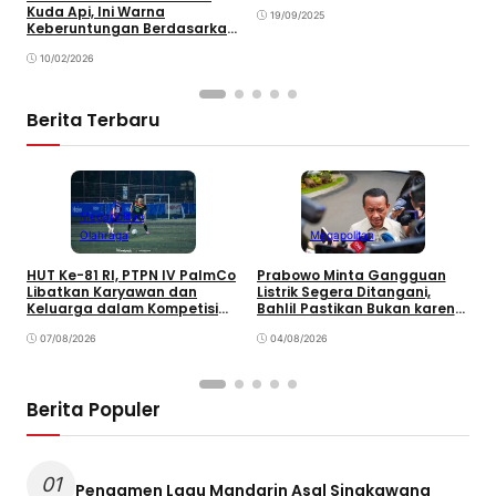
JKN serta Kepastian Hukum
Kuda Api, Ini Warna
S
19/09/2025
Keberuntungan Berdasarkan
Shio
10/02/2026
Berita Terbaru
Megapolitan
Olahraga
Megapolitan
HUT Ke-81 RI, PTPN IV PalmCo
Prabowo Minta Gangguan
P
Libatkan Karyawan dan
Listrik Segera Ditangani,
P
Keluarga dalam Kompetisi
Bahlil Pastikan Bukan karena
P
Olahraga
Kekurangan Pasokan
O
07/08/2026
04/08/2026
P
Berita Populer
01
Pengamen Lagu Mandarin Asal Singkawang