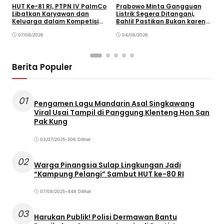
HUT Ke-81 RI, PTPN IV PalmCo
Prabowo Minta Gangguan
P
Libatkan Karyawan dan
Listrik Segera Ditangani,
P
Keluarga dalam Kompetisi
Bahlil Pastikan Bukan karena
P
Olahraga
Kekurangan Pasokan
O
07/08/2026
04/08/2026
P
Berita Populer
01
Pengamen Lagu Mandarin Asal Singkawang
Viral Usai Tampil di Panggung Klenteng Hon San
Pak Kung
03/07/2025
•
506 Dilihat
02
Warga Pinangsia Sulap Lingkungan Jadi
“Kampung Pelangi” Sambut HUT ke-80 RI
07/08/2025
•
448 Dilihat
03
Harukan Publik! Polisi Dermawan Bantu