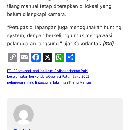
tilang manual tetap diterapkan di lokasi yang
belum dilengkapi kamera.
“Petugas di lapangan juga menggunakan hunting
system, dengan berkeliling untuk mengawasi
pelanggaran langsung,” ujar Kakorlantas.
(red)
C
E
F
X
W
S
o
m
a
h
h
ETLE
Featured
Headline
Helm SNI
Kakorlantas Polri
p
ai
c
at
ar
keselamatan berkendara
Operasi Patuh Jaya 2025
y
l
e
s
e
pelanggaran lalu lintas
polisi lalu lintas
Tilang Manual
Li
b
A
n
o
p
k
o
p
k