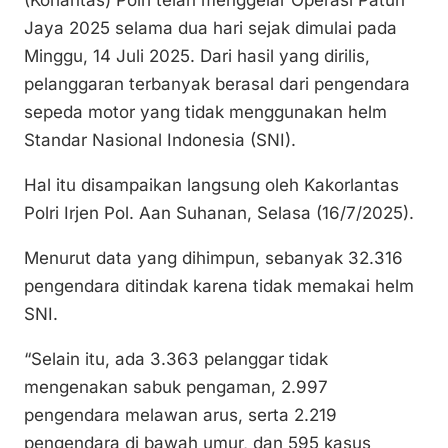
(Korlantas) Polri telah menggelar Operasi Patuh
y
l
e
s
e
Jaya 2025 selama dua hari sejak dimulai pada
Li
b
A
Minggu, 14 Juli 2025. Dari hasil yang dirilis,
n
o
p
pelanggaran terbanyak berasal dari pengendara
k
o
p
sepeda motor yang tidak menggunakan helm
k
Standar Nasional Indonesia (SNI).
Hal itu disampaikan langsung oleh Kakorlantas
Polri Irjen Pol. Aan Suhanan, Selasa (16/7/2025).
Menurut data yang dihimpun, sebanyak 32.316
pengendara ditindak karena tidak memakai helm
SNI.
“Selain itu, ada 3.363 pelanggar tidak
mengenakan sabuk pengaman, 2.997
pengendara melawan arus, serta 2.219
pengendara di bawah umur, dan 595 kasus