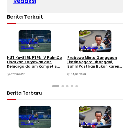
Redaksi
Berita Terkait
Megapolitan
Olahraga
Megapolitan
HUT Ke-81 RI, PTPN IV PalmCo
Prabowo Minta Gangguan
P
Libatkan Karyawan dan
Listrik Segera Ditangani,
K
Keluarga dalam Kompetisi
Bahlil Pastikan Bukan karena
A
Olahraga
Kekurangan Pasokan
K
07/08/2026
04/08/2026
Berita Terbaru
Megapolitan
Olahraga
Megapolitan