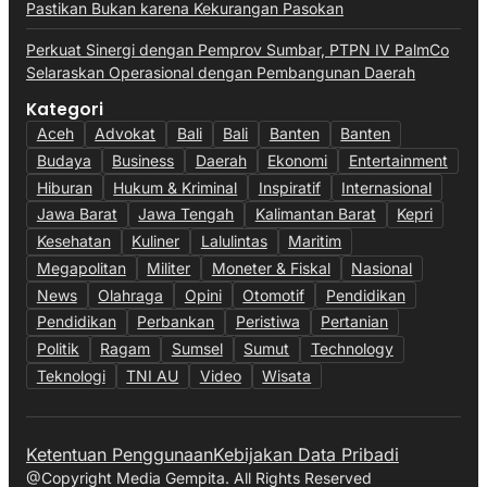
Pastikan Bukan karena Kekurangan Pasokan
Perkuat Sinergi dengan Pemprov Sumbar, PTPN IV PalmCo
Selaraskan Operasional dengan Pembangunan Daerah
Kategori
Aceh
Advokat
Bali
Bali
Banten
Banten
Budaya
Business
Daerah
Ekonomi
Entertainment
Hiburan
Hukum & Kriminal
Inspiratif
Internasional
Jawa Barat
Jawa Tengah
Kalimantan Barat
Kepri
Kesehatan
Kuliner
Lalulintas
Maritim
Megapolitan
Militer
Moneter & Fiskal
Nasional
News
Olahraga
Opini
Otomotif
Pendidikan
Pendidikan
Perbankan
Peristiwa
Pertanian
Politik
Ragam
Sumsel
Sumut
Technology
Teknologi
TNI AU
Video
Wisata
Ketentuan Penggunaan
Kebijakan Data Pribadi
@Copyright Media Gempita. All Rights Reserved