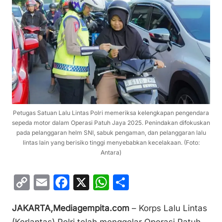
Petugas Satuan Lalu Lintas Polri memeriksa kelengkapan pengendara
sepeda motor dalam Operasi Patuh Jaya 2025. Penindakan difokuskan
pada pelanggaran helm SNI, sabuk pengaman, dan pelanggaran lalu
lintas lain yang berisiko tinggi menyebabkan kecelakaan. (Foto:
Antara)
C
E
F
X
W
S
o
m
a
h
h
JAKARTA,Mediagempita.com
– Korps Lalu Lintas
p
ai
c
at
ar