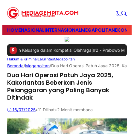
HOME
NASIONAL
INTERNASIONAL
MEGAPOLITAN
EKONOM
dan Keluarga dalam Kompetisi Olahraga
|
#2 -
Prabowo Minta Ganggua
Hukum & Kriminal
Lalulintas
Megapolitan
Beranda
/
Megapolitan
/
Dua Hari Operasi Patuh Jaya 2025, Kakor
Dua Hari Operasi Patuh Jaya 2025,
Kakorlantas Beberkan Jenis
Pelanggaran yang Paling Banyak
Ditindak
16/07/2025
•
11
Dilihat
•
2 Menit membaca