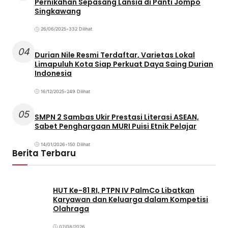
Pernikahan Sepasang Lansia di Panti Jompo
Singkawang
26/06/2025
•
332 Dilihat
04
Durian Nile Resmi Terdaftar, Varietas Lokal
Limapuluh Kota Siap Perkuat Daya Saing Durian
Indonesia
16/12/2025
•
249 Dilihat
05
SMPN 2 Sambas Ukir Prestasi Literasi ASEAN,
Sabet Penghargaan MURI Puisi Etnik Pelajar
14/01/2026
•
150 Dilihat
Berita Terbaru
HUT Ke-81 RI, PTPN IV PalmCo Libatkan
Karyawan dan Keluarga dalam Kompetisi
Olahraga
07/08/2026