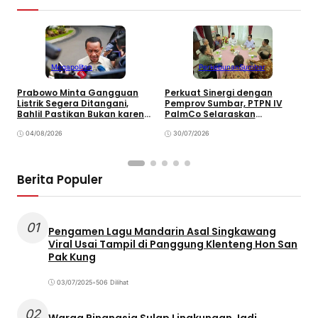
Megapolitan
Perkebunan
Sumbar
Prabowo Minta Gangguan
Perkuat Sinergi dengan
P
Listrik Segera Ditangani,
Pemprov Sumbar, PTPN IV
P
Bahlil Pastikan Bukan karena
PalmCo Selaraskan
B
Kekurangan Pasokan
Operasional dengan
B
04/08/2026
Pembangunan Daerah
30/07/2026
Berita Populer
01
Pengamen Lagu Mandarin Asal Singkawang
Viral Usai Tampil di Panggung Klenteng Hon San
Pak Kung
03/07/2025
•
506 Dilihat
02