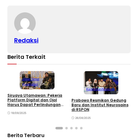
Li
b
A
n
o
p
k
o
p
k
Redaksi
Berita Terkait
Jawa Timur
Kesehatan
Kesehatan
Nasional
Siruaya Utamawan: Pekerja
Platform Digital dan Ojol
Prabowo Resmikan Gedung
M
Harus Dapat Perlindungan
Baru dan Institut Neurosains
R
JKN serta Kepastian Hukum
di RSPON
H
19/09/2025
S
26/08/2025
Berita Terbaru