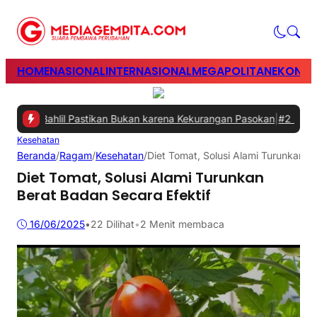
HOME
NASIONAL
INTERNASIONAL
MEGAPOLITAN
EKONOM
ni, Bahlil Pastikan Bukan karena Kekurangan Pasokan
|
#2 -
Perkuat 
Kesehatan
Beranda
/
Ragam
/
Kesehatan
/
Diet Tomat, Solusi Alami Turunkan B
Diet Tomat, Solusi Alami Turunkan
Berat Badan Secara Efektif
16/06/2025
•
22
Dilihat
•
2 Menit membaca