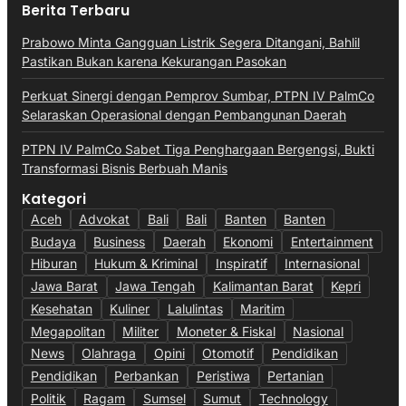
Berita Terbaru
Prabowo Minta Gangguan Listrik Segera Ditangani, Bahlil
Pastikan Bukan karena Kekurangan Pasokan
Perkuat Sinergi dengan Pemprov Sumbar, PTPN IV PalmCo
Selaraskan Operasional dengan Pembangunan Daerah
PTPN IV PalmCo Sabet Tiga Penghargaan Bergengsi, Bukti
Transformasi Bisnis Berbuah Manis
Kategori
Aceh
Advokat
Bali
Bali
Banten
Banten
Budaya
Business
Daerah
Ekonomi
Entertainment
Hiburan
Hukum & Kriminal
Inspiratif
Internasional
Jawa Barat
Jawa Tengah
Kalimantan Barat
Kepri
Kesehatan
Kuliner
Lalulintas
Maritim
Megapolitan
Militer
Moneter & Fiskal
Nasional
News
Olahraga
Opini
Otomotif
Pendidikan
Pendidikan
Perbankan
Peristiwa
Pertanian
Politik
Ragam
Sumsel
Sumut
Technology