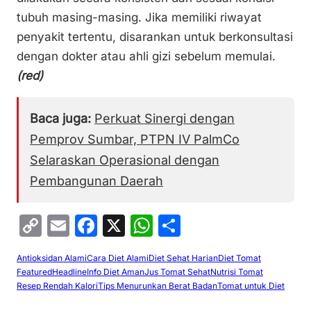
tubuh masing-masing. Jika memiliki riwayat
penyakit tertentu, disarankan untuk berkonsultasi
dengan dokter atau ahli gizi sebelum memulai.
(red)
Baca juga:
Perkuat Sinergi dengan
Pemprov Sumbar, PTPN IV PalmCo
Selaraskan Operasional dengan
Pembangunan Daerah
C
E
F
X
W
S
o
m
a
h
h
Antioksidan Alami
Cara Diet Alami
Diet Sehat Harian
Diet Tomat
p
ai
c
at
ar
Featured
Headline
Info Diet Aman
Jus Tomat Sehat
Nutrisi Tomat
y
l
e
s
e
Resep Rendah Kalori
Tips Menurunkan Berat Badan
Tomat untuk Diet