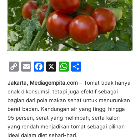
C
E
F
X
W
S
o
m
a
h
h
Jakarta, Mediagempita.com
– Tomat tidak hanya
p
ai
c
at
ar
enak dikonsumsi, tetapi juga efektif sebagai
y
l
e
s
e
bagian dari pola makan sehat untuk menurunkan
Li
b
A
berat badan. Kandungan air yang tinggi hingga
n
o
p
95 persen, serat yang melimpah, serta kalori
k
o
p
yang rendah menjadikan tomat sebagai pilihan
k
ideal dalam diet sehari-hari.