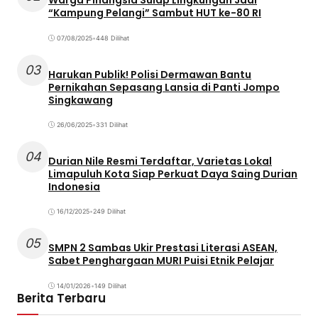
Warga Pinangsia Sulap Lingkungan Jadi
“Kampung Pelangi” Sambut HUT ke-80 RI
07/08/2025
•
448 Dilihat
03
Harukan Publik! Polisi Dermawan Bantu
Pernikahan Sepasang Lansia di Panti Jompo
Singkawang
26/06/2025
•
331 Dilihat
04
Durian Nile Resmi Terdaftar, Varietas Lokal
Limapuluh Kota Siap Perkuat Daya Saing Durian
Indonesia
16/12/2025
•
249 Dilihat
05
SMPN 2 Sambas Ukir Prestasi Literasi ASEAN,
Sabet Penghargaan MURI Puisi Etnik Pelajar
14/01/2026
•
149 Dilihat
Berita Terbaru