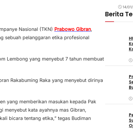
14/01
Berita T
ampanye Nasional (TKN)
Prabowo Gibran
,
 sebuah pelanggaran etika profesional
H
K
K
 Tom Lembong yang menyebut 7 tahun membuat
P
ran Rakabuming Raka yang menyebut dirinya
S
B
den yang memberikan masukan kepada Pak
agi menyebut kata ayahnya mas Gibran,
P
kali bicara tentang etika,” tegas Budiman
S
O
D