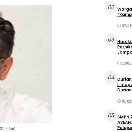
02
Warga 
“Kampu
07/08
03
Haruka
Pernik
Jompo
26/06
04
Durian
Limapu
Durian
16/12
05
SMPN 2
ASEAN,
Pelaja
(Dok.Ant)