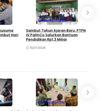
Megapolitan
Nasional
Mega
akusuma
Sambut Tahun Ajaran Baru, PTPN
PTPN IV P
ambut Hari
IV PalmCo Salurkan Bantuan
Kompetens
Pendidikan Rp1,3 Miliar
5.120 Tena
15/07/2026
10/07/202
Perkebunan
Sumbar
Jawa