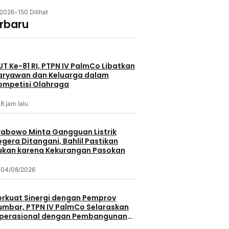
/2026
•
150 Dilihat
erbaru
UT Ke-81 RI, PTPN IV PalmCo Libatkan
aryawan dan Keluarga dalam
ompetisi Olahraga
8 jam lalu
rabowo Minta Gangguan Listrik
egera Ditangani, Bahlil Pastikan
ukan karena Kekurangan Pasokan
04/08/2026
erkuat Sinergi dengan Pemprov
umbar, PTPN IV PalmCo Selaraskan
perasional dengan Pembangunan
aerah