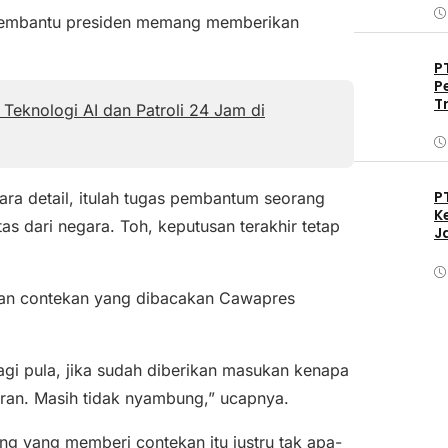
 pembantu presiden memang memberikan
P
P
T
Teknologi AI dan Patroli 24 Jam di
P
ra detail, itulah tugas pembantum seorang
K
as dari negara. Toh, keputusan terakhir tetap
J
ngan contekan yang dibacakan Cawapres
gi pula, jika sudah diberikan masukan kenapa
ran. Masih tidak nyambung,” ucapnya.
 yang memberi contekan itu justru tak apa-