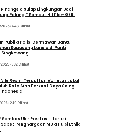
Pinangsia Sulap Lingkungan Jadi
ng Pelangi” Sambut HUT ke-80 RI
/2025
•
448 Dilihat
n Publik! Polisi Dermawan Bantu
ahan Sepasang Lansia di Panti
 Singkawang
/2025
•
332 Dilihat
 Nile Resmi Terdaftar, Varietas Lokal
luh Kota Siap Perkuat Daya Saing
 Indonesia
/2025
•
249 Dilihat
 Sambas Ukir Prestasi Literasi
 Sabet Penghargaan MURI Puisi Etnik
r