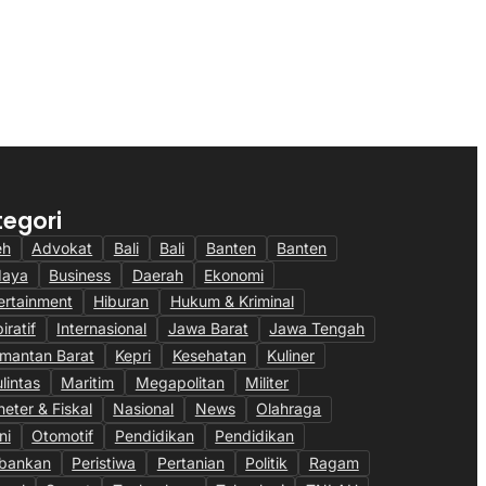
almCo Sabet Tiga
PTPN IV PalmCo Siaga Karhutla,
an Bergengsi, Bukti
Kerahkan Teknologi AI dan Patroli
si Bisnis Berbuah
24 Jam di Kalimantan
6
28/07/2026
tegori
eh
Advokat
Bali
Bali
Banten
Banten
daya
Business
Daerah
Ekonomi
ertainment
Hiburan
Hukum & Kriminal
iratif
Internasional
Jawa Barat
Jawa Tengah
imantan Barat
Kepri
Kesehatan
Kuliner
ulintas
Maritim
Megapolitan
Militer
eter & Fiskal
Nasional
News
Olahraga
ni
Otomotif
Pendidikan
Pendidikan
bankan
Peristiwa
Pertanian
Politik
Ragam