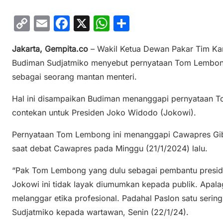
C
E
F
X
W
S
o
m
a
h
h
Jakarta, Gempita.co
– Wakil Ketua Dewan Pakar Tim K
p
ai
c
at
ar
Budiman Sudjatmiko menyebut pernyataan Tom Lembong
y
l
e
s
e
sebagai seorang mantan menteri.
Li
b
A
n
o
p
Hal ini disampaikan Budiman menanggapi pernyataan
contekan untuk Presiden Joko Widodo (Jokowi).
k
o
p
k
Pernyataan Tom Lembong ini menanggapi Cawapres Gib
saat debat Cawapres pada Minggu (21/1/2024) lalu.
“Pak Tom Lembong yang dulu sebagai pembantu presi
Jokowi ini tidak layak diumumkan kepada publik. Apal
melanggar etika profesional. Padahal Paslon satu sering
Sudjatmiko kepada wartawan, Senin (22/1/24).