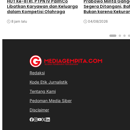
HUT Ke-81 RI, PTPN IV PalmCo
Prabowo Minta Gangg
Libatkan Karyawan dan Keluarga
Segera Ditangani, Bah
dalam Kompetisi Olahraga
Bukan karena Kekura
Pasokan
8 jam lalu
04/08/2026
Redaksi
Kode Etik Jurnalistik
Tentang Kami
Pedoman Media Siber
Disclaimer