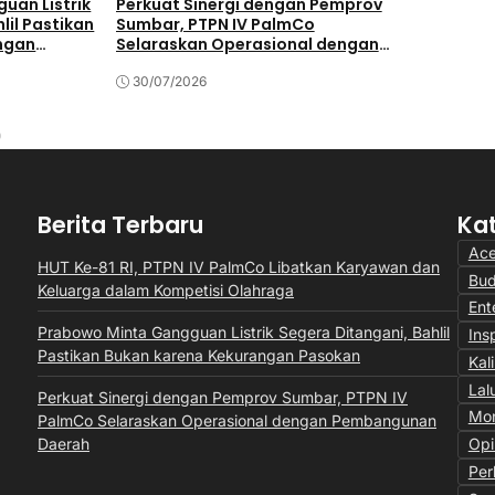
uan Listrik
Perkuat Sinergi dengan Pemprov
PTPN IV P
lil Pastikan
Sumbar, PTPN IV PalmCo
Pengharga
ngan
Selaraskan Operasional dengan
Transforma
Pembangunan Daerah
Manis
30/07/2026
28/07/202
Berita Terbaru
Ka
Ac
HUT Ke-81 RI, PTPN IV PalmCo Libatkan Karyawan dan
Bu
Keluarga dalam Kompetisi Olahraga
Ent
Prabowo Minta Gangguan Listrik Segera Ditangani, Bahlil
Insp
Pastikan Bukan karena Kekurangan Pasokan
Kal
Lal
Perkuat Sinergi dengan Pemprov Sumbar, PTPN IV
Mon
PalmCo Selaraskan Operasional dengan Pembangunan
Daerah
Opi
Per