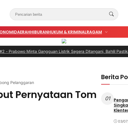
KONOMI
DAERAH
HIBURAN
HUKUM & KRIMINAL
RAGAM
wo Minta Gangguan Listrik Segera Ditangani, Bahlil Pastikan Buka
Berita P
bong Pelanggaran
but Pernyataan Tom
01
Penga
Singka
Klente
03/07