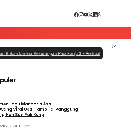
×
n karena Kekurangan Pasokan
|
#3 -
Perkuat Sinergi dengan Pemprov 
opuler
men Lagu Mandarin Asal
wang Viral Usai Tampil di Panggung
ng Hon San Pak Kung
/2025
•
506 Dilihat