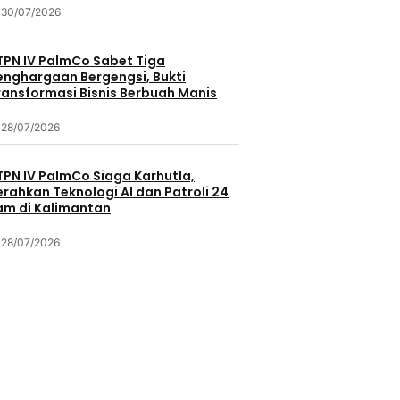
30/07/2026
TPN IV PalmCo Sabet Tiga
enghargaan Bergengsi, Bukti
ransformasi Bisnis Berbuah Manis
28/07/2026
TPN IV PalmCo Siaga Karhutla,
erahkan Teknologi AI dan Patroli 24
am di Kalimantan
28/07/2026