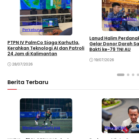
Megapolitan
Militer
Megapolitan
News
Nasional
Perkebunan
Lanud Halim Perdan
PTPN IV PalmCo Siaga Karhutla,
Gelar Donor Darah S
Kerahkan Teknologi AI dan Patroli
Bakti ke-79 TNI AU
24 Jam di Kalimantan
19/07/2026
28/07/2026
Berita Terbaru
Megapolitan
Olahraga
Megapolitan