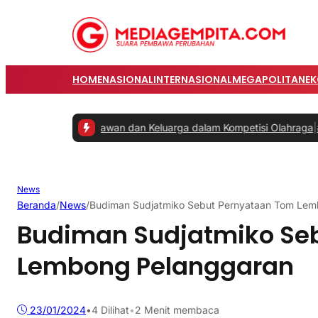
HOME
NASIONAL
INTERNASIONAL
MEGAPOLITAN
E
batkan Karyawan dan Keluarga dalam Kompetisi Olahraga
|
#2 -
Prabo
News
Beranda
/
News
/
Budiman Sudjatmiko Sebut Pernyataan Tom Lem
Budiman Sudjatmiko Se
Lembong Pelanggaran
23/01/2024
•
4
Dilihat
•
2 Menit membaca