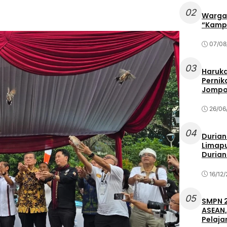
02
Warga 
“Kampu
07/08
03
Haruka
Pernik
Jompo
26/06
04
Durian
Limapu
Durian
16/12
05
SMPN 2
ASEAN,
Pelaja