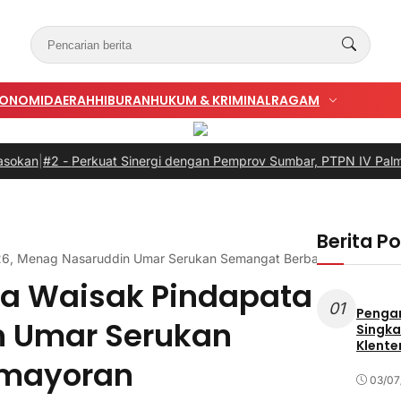
KONOMI
DAERAH
HIBURAN
HUKUM & KRIMINAL
RAGAM
erkuat Sinergi dengan Pemprov Sumbar, PTPN IV PalmCo Selarask
Berita P
26, Menag Nasaruddin Umar Serukan Semangat Berbagi di Kemayor
ma Waisak Pindapata
01
Penga
n Umar Serukan
Singka
Klente
emayoran
03/07