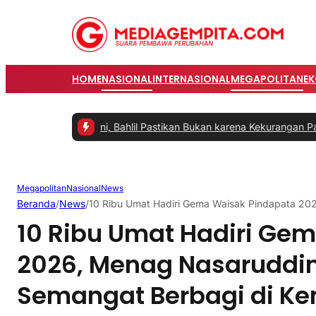
HOME
NASIONAL
INTERNASIONAL
MEGAPOLITAN
E
Ditangani, Bahlil Pastikan Bukan karena Kekurangan Pasokan
|
#2 -
P
Megapolitan
Nasional
News
Beranda
/
News
/
10 Ribu Umat Hadiri Gema Waisak Pindapata 20
10 Ribu Umat Hadiri Ge
2026, Menag Nasaruddi
Semangat Berbagi di K