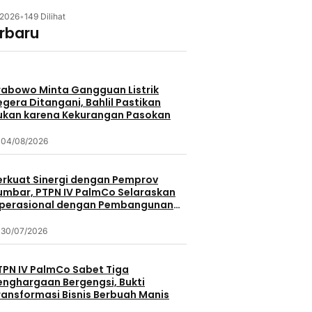
/2026
•
149 Dilihat
erbaru
rabowo Minta Gangguan Listrik
egera Ditangani, Bahlil Pastikan
ukan karena Kekurangan Pasokan
04/08/2026
erkuat Sinergi dengan Pemprov
umbar, PTPN IV PalmCo Selaraskan
perasional dengan Pembangunan
aerah
30/07/2026
TPN IV PalmCo Sabet Tiga
enghargaan Bergengsi, Bukti
ransformasi Bisnis Berbuah Manis