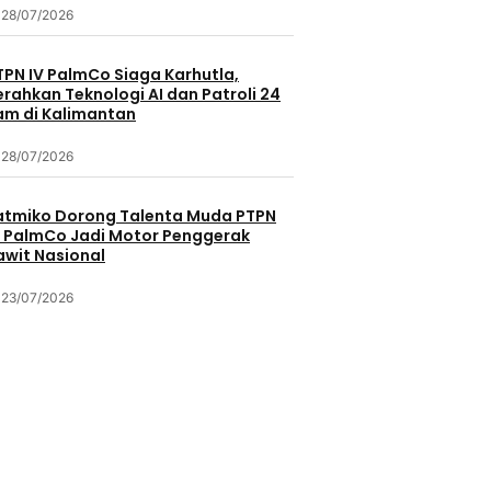
28/07/2026
TPN IV PalmCo Siaga Karhutla,
erahkan Teknologi AI dan Patroli 24
am di Kalimantan
28/07/2026
atmiko Dorong Talenta Muda PTPN
V PalmCo Jadi Motor Penggerak
awit Nasional
23/07/2026