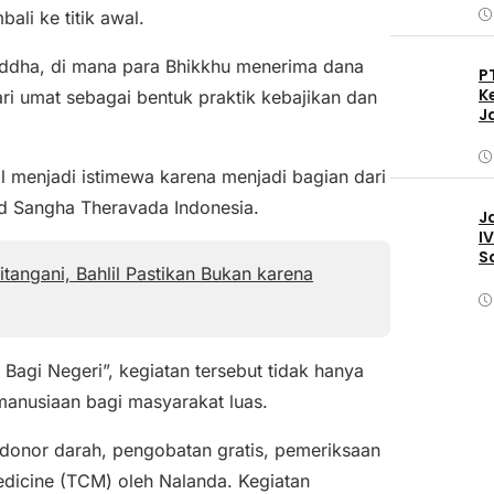
li ke titik awal.
Buddha, di mana para Bhikkhu menerima dana
P
K
i umat sebagai bentuk praktik kebajikan dan
J
 menjadi istimewa karena menjadi bagian dari
d Sangha Theravada Indonesia.
J
I
S
tangani, Bahlil Pastikan Bukan karena
agi Negeri”, kegiatan tersebut tidak hanya
kemanusiaan bagi masyarakat luas.
 donor darah, pengobatan gratis, pemeriksaan
edicine (TCM) oleh Nalanda. Kegiatan