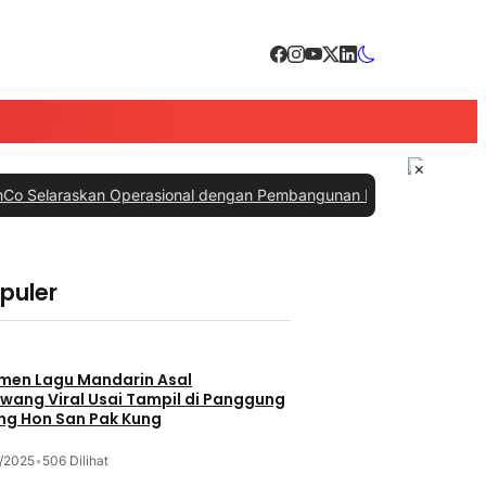
×
an Operasional dengan Pembangunan Daerah
|
#3 -
PTPN IV PalmCo S
opuler
an
men Lagu Mandarin Asal
wang Viral Usai Tampil di Panggung
ng Hon San Pak Kung
/2025
•
506 Dilihat