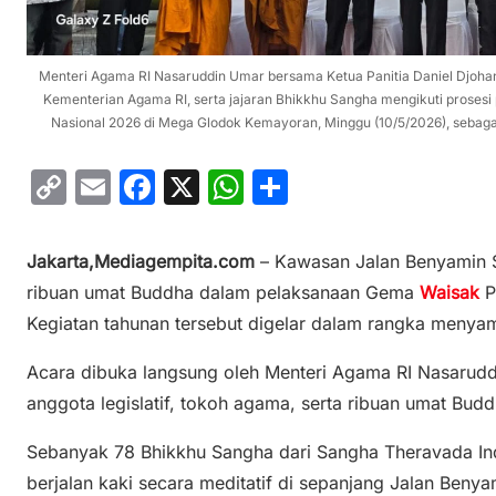
Menteri Agama RI Nasaruddin Umar bersama Ketua Panitia Daniel Djoha
Kementerian Agama RI, serta jajaran Bhikkhu Sangha mengikuti proses
Nasional 2026 di Mega Glodok Kemayoran, Minggu (10/5/2026), sebaga
C
E
F
X
W
S
o
m
a
h
h
p
ai
c
at
ar
Jakarta,Mediagempita.com
– Kawasan Jalan Benyamin S
y
l
e
s
e
ribuan umat Buddha dalam pelaksanaan
Gema
Waisak
P
Li
b
A
Kegiatan tahunan tersebut digelar dalam rangka menyam
n
o
p
Acara dibuka langsung oleh Menteri Agama RI
Nasarudd
k
o
p
anggota legislatif, tokoh agama, serta ribuan umat Bud
k
Sebanyak 78 Bhikkhu Sangha dari
Sangha Theravada In
berjalan kaki secara meditatif di sepanjang Jalan Beny