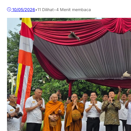
10/05/2026
•
11
Dilihat
•
4 Menit membaca