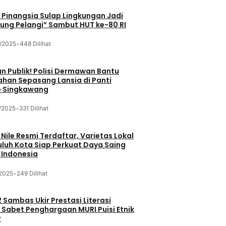
Pinangsia Sulap Lingkungan Jadi
ng Pelangi” Sambut HUT ke-80 RI
/2025
•
448 Dilihat
n Publik! Polisi Dermawan Bantu
ahan Sepasang Lansia di Panti
 Singkawang
/2025
•
331 Dilihat
 Nile Resmi Terdaftar, Varietas Lokal
luh Kota Siap Perkuat Daya Saing
 Indonesia
/2025
•
249 Dilihat
 Sambas Ukir Prestasi Literasi
 Sabet Penghargaan MURI Puisi Etnik
r