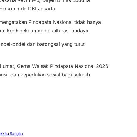
 Jakarta
Kevin Wu
, Dirjen Bimas Buddha
 Forkopimda DKI Jakarta.
engatakan Pindapata Nasional tidak hanya
mbol kebhinekaan dan akulturasi budaya.
i ondel-ondel dan barongsai yang turut
ri umat, Gema Waisak Pindapata Nasional 2026
si, dan kepedulian sosial bagi seluruh
ikkhu Sangha