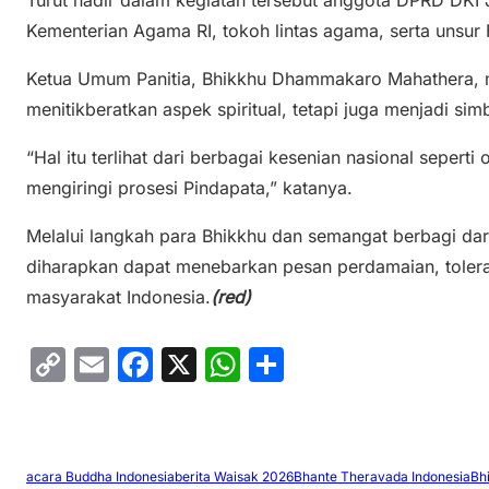
Turut hadir dalam kegiatan tersebut anggota DPRD DKI
Kementerian Agama RI, tokoh lintas agama, serta unsur
Ketua Umum Panitia, Bhikkhu Dhammakaro Mahathera, m
menitikberatkan aspek spiritual, tetapi juga menjadi si
“Hal itu terlihat dari berbagai kesenian nasional sepert
mengiringi prosesi Pindapata,” katanya.
Melalui langkah para Bhikkhu dan semangat berbagi da
diharapkan dapat menebarkan pesan perdamaian, toleran
masyarakat Indonesia.
(red)
C
E
F
X
W
S
o
m
a
h
h
p
ai
c
at
ar
y
l
e
s
e
acara Buddha Indonesia
berita Waisak 2026
Bhante Theravada Indonesia
Bh