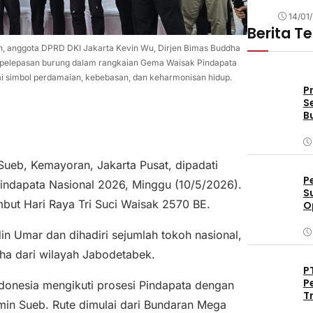
14/01
Berita T
n, anggota DPRD DKI Jakarta Kevin Wu, Dirjen Bimas Buddha
i pelepasan burung dalam rangkaian Gema Waisak Pindapata
i simbol perdamaian, kebebasan, dan keharmonisan hidup.
P
S
B
ueb, Kemayoran, Jakarta Pusat, dipadati
P
indapata Nasional 2026
, Minggu (10/5/2026).
S
but Hari Raya Tri Suci Waisak 2570 BE.
O
D
in Umar
dan dihadiri sejumlah tokoh nasional,
dha dari wilayah Jabodetabek.
P
P
donesia
mengikuti prosesi Pindapata dengan
T
amin Sueb. Rute dimulai dari Bundaran
Mega