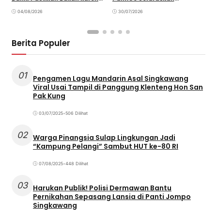
Kekurangan Pasokan
Operasional dengan
B
04/08/2026
Pembangunan Daerah
30/07/2026
Berita Populer
01
Pengamen Lagu Mandarin Asal Singkawang
Viral Usai Tampil di Panggung Klenteng Hon San
Pak Kung
03/07/2025
•
506 Dilihat
02
Warga Pinangsia Sulap Lingkungan Jadi
“Kampung Pelangi” Sambut HUT ke-80 RI
07/08/2025
•
448 Dilihat
03
Harukan Publik! Polisi Dermawan Bantu
Pernikahan Sepasang Lansia di Panti Jompo
Singkawang