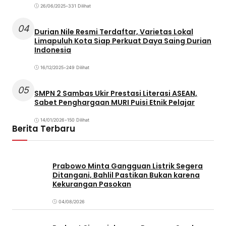
26/06/2025
•
331 Dilihat
04
Durian Nile Resmi Terdaftar, Varietas Lokal
Limapuluh Kota Siap Perkuat Daya Saing Durian
Indonesia
16/12/2025
•
249 Dilihat
05
SMPN 2 Sambas Ukir Prestasi Literasi ASEAN,
Sabet Penghargaan MURI Puisi Etnik Pelajar
14/01/2026
•
150 Dilihat
Berita Terbaru
Prabowo Minta Gangguan Listrik Segera
Ditangani, Bahlil Pastikan Bukan karena
Kekurangan Pasokan
04/08/2026