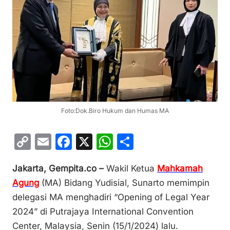
Foto:Dok.Biro Hukum dan Humas MA
C
E
F
X
W
S
o
m
a
h
h
Jakarta, Gempita.co –
Wakil Ketua
Mahkamah
p
ai
c
at
ar
Agung
(MA) Bidang Yudisial, Sunarto memimpin
y
l
e
s
e
delegasi MA menghadiri “Opening of Legal Year
Li
b
A
2024” di Putrajaya International Convention
n
o
p
Center, Malaysia, Senin (15/1/2024) lalu.