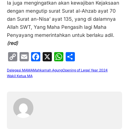
Ia juga mengingatkan akan kewajiban Kejaksaan
dengan mengutip surat Surat al-Ahzab ayat 70
dan Surat an-Nisa’ ayat 135, yang di dalamnya
Allah SWT, Yang Maha Pengasih lagi Maha
Penyayang memerintahkan untuk berlaku adil.
(red)
C
E
F
X
W
S
o
m
a
h
h
Delegasi MA
MA
Mahkamah Agung
Opening of Legal Year 2024
p
ai
c
at
ar
Wakil Ketua MA
y
l
e
s
e
Li
b
A
n
o
p
k
o
p
k