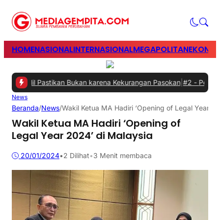
HOME
NASIONAL
INTERNASIONAL
MEGAPOLITAN
EKONOM
ahlil Pastikan Bukan karena Kekurangan Pasokan
|
#2 -
Perkuat Sine
News
Beranda
/
News
/
Wakil Ketua MA Hadiri ‘Opening of Legal Year 20
Wakil Ketua MA Hadiri ‘Opening of
Legal Year 2024’ di Malaysia
20/01/2024
•
2
Dilihat
•
3 Menit membaca