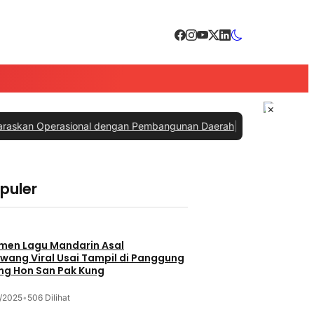
×
ional dengan Pembangunan Daerah
|
#3 -
PTPN IV PalmCo Sabet Tiga 
opuler
 Depan
men Lagu Mandarin Asal
wang Viral Usai Tampil di Panggung
ng Hon San Pak Kung
/2025
•
506 Dilihat