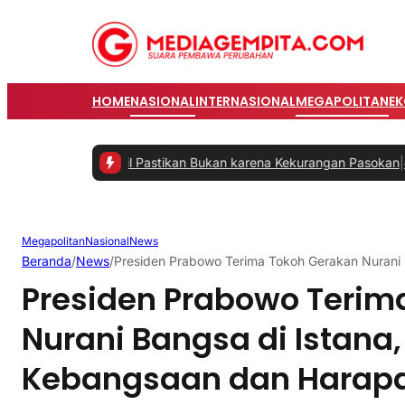
HOME
NASIONAL
INTERNASIONAL
MEGAPOLITAN
E
 Bahlil Pastikan Bukan karena Kekurangan Pasokan
|
#2 -
Perkuat Si
Megapolitan
Nasional
News
Beranda
/
News
/
Presiden Prabowo Terima Tokoh Gerakan Nurani 
Presiden Prabowo Terim
Nurani Bangsa di Istana,
Kebangsaan dan Harapa