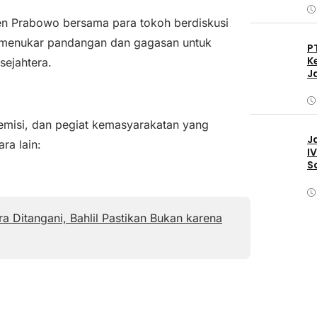
en Prabowo bersama para tokoh berdiskusi
s menukar pandangan dan gagasan untuk
P
K
ejahtera.
J
demisi, dan pegiat kemasyarakatan yang
J
ra lain:
I
S
 Ditangani, Bahlil Pastikan Bukan karena