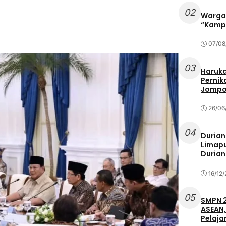
02
Warga 
“Kampu
07/08
03
Haruka
Pernik
Jompo
26/06
04
Durian
Limapu
Durian
16/12
05
SMPN 2
ASEAN,
Pelaja