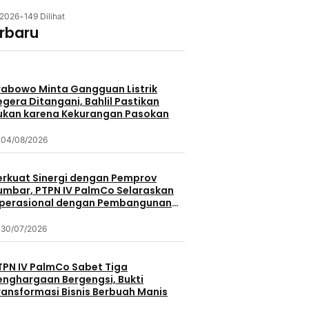
/2026
•
149 Dilihat
erbaru
rabowo Minta Gangguan Listrik
egera Ditangani, Bahlil Pastikan
ukan karena Kekurangan Pasokan
04/08/2026
erkuat Sinergi dengan Pemprov
umbar, PTPN IV PalmCo Selaraskan
perasional dengan Pembangunan
aerah
30/07/2026
TPN IV PalmCo Sabet Tiga
enghargaan Bergengsi, Bukti
ransformasi Bisnis Berbuah Manis