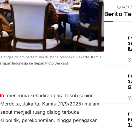
14/01
Berita T
P
S
B
 Bangsa dalam pertemuan di Istana Merdeka, Jakarta, Kamis
rapan Indonesia ke depan.(Foto:Seskab)
P
S
O
D
nto
menerima kehadiran para tokoh senior
 Merdeka, Jakarta, Kamis (11/9/2025) malam.
sebut menjadi ruang dialog terbuka
P
P
si politik, perekonomian, hingga penegakan
T