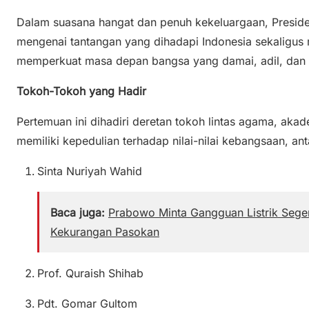
k
o
p
Dalam suasana hangat dan penuh kekeluargaan, Presid
k
mengenai tantangan yang dihadapi Indonesia sekaligu
memperkuat masa depan bangsa yang damai, adil, dan s
Tokoh-Tokoh yang Hadir
Pertemuan ini dihadiri deretan tokoh lintas agama, aka
memiliki kepedulian terhadap nilai-nilai kebangsaan, anta
Sinta Nuriyah Wahid
Baca juga:
Prabowo Minta Gangguan Listrik Segera
Kekurangan Pasokan
Prof. Quraish Shihab
Pdt. Gomar Gultom