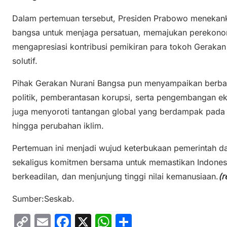
Dalam pertemuan tersebut, Presiden Prabowo menekank
bangsa untuk menjaga persatuan, memajukan perekonom
mengapresiasi kontribusi pemikiran para tokoh Gerakan 
solutif.
Pihak Gerakan Nurani Bangsa pun menyampaikan berbag
politik, pemberantasan korupsi, serta pengembangan eko
juga menyoroti tantangan global yang berdampak pada I
hingga perubahan iklim.
Pertemuan ini menjadi wujud keterbukaan pemerintah d
sekaligus komitmen bersama untuk memastikan Indones
berkeadilan, dan menjunjung tinggi nilai kemanusiaan.
(r
Sumber:Seskab.
C
E
F
X
W
S