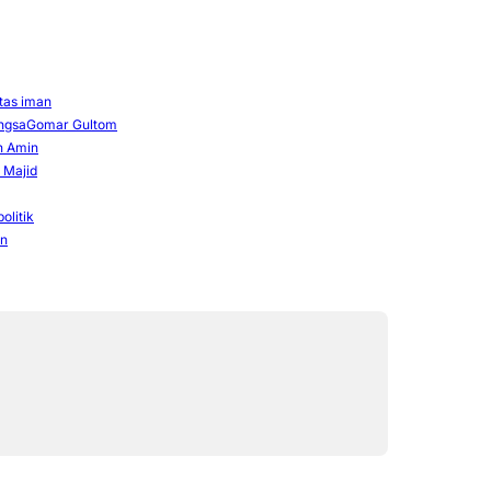
ntas iman
ngsa
Gomar Gultom
n Amin
 Majid
olitik
in