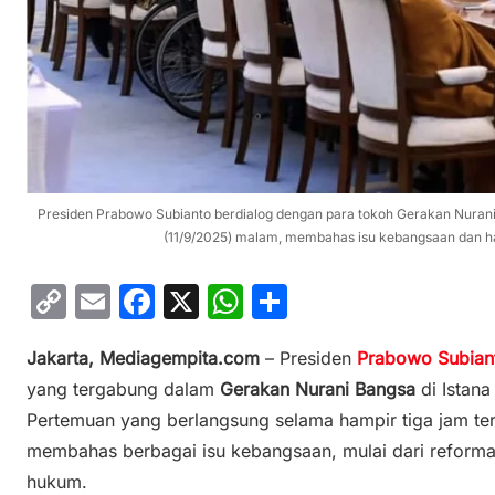
Presiden Prabowo Subianto berdialog dengan para tokoh Gerakan Nurani
(11/9/2025) malam, membahas isu kebangsaan dan ha
C
E
F
X
W
S
o
m
a
h
h
Jakarta, Mediagempita.com
– Presiden
Prabowo Subia
p
ai
c
at
ar
yang tergabung dalam
Gerakan Nurani Bangsa
di Istana
y
l
e
s
e
Pertemuan yang berlangsung selama hampir tiga jam ter
Li
b
A
membahas berbagai isu kebangsaan, mulai dari reforma
n
o
p
hukum.