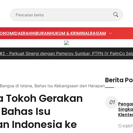
KONOMI
DAERAH
HIBURAN
HUKUM & KRIMINAL
RAGAM
nergi dengan Pemprov Sumbar, PTPN IV PalmCo Selaraskan Operas
Berita P
Bangsa di Istana, Bahas Isu Kebangsaan dan Harapan Indonesia ke
a Tokoh Gerakan
01
Penga
 Bahas Isu
Singka
Klente
n Indonesia ke
03/07