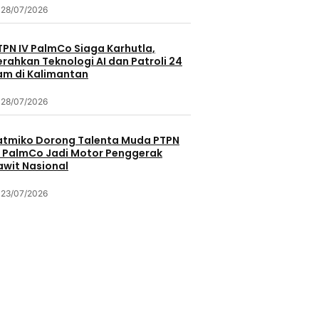
28/07/2026
TPN IV PalmCo Siaga Karhutla,
erahkan Teknologi AI dan Patroli 24
am di Kalimantan
28/07/2026
atmiko Dorong Talenta Muda PTPN
V PalmCo Jadi Motor Penggerak
awit Nasional
23/07/2026