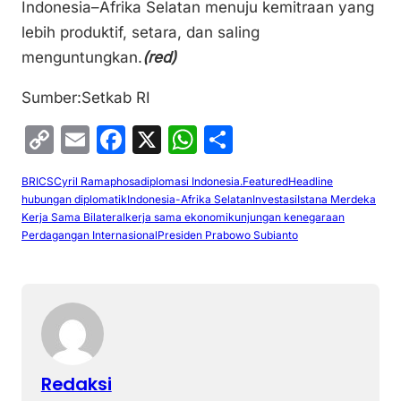
Indonesia–Afrika Selatan menuju kemitraan yang
lebih produktif, setara, dan saling
menguntungkan.
(red)
Sumber:Setkab RI
C
E
F
X
W
S
o
m
a
h
h
BRICS
Cyril Ramaphosa
diplomasi Indonesia.
Featured
Headline
p
ai
c
at
ar
hubungan diplomatik
Indonesia-Afrika Selatan
Investasi
Istana Merdeka
y
l
e
s
e
Kerja Sama Bilateral
kerja sama ekonomi
kunjungan kenegaraan
Perdagangan Internasional
Presiden Prabowo Subianto
Li
b
A
n
o
p
k
o
p
k
Redaksi