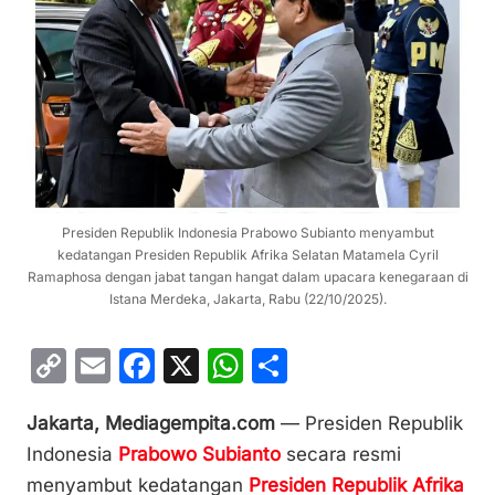
Presiden Republik Indonesia Prabowo Subianto menyambut
kedatangan Presiden Republik Afrika Selatan Matamela Cyril
Ramaphosa dengan jabat tangan hangat dalam upacara kenegaraan di
Istana Merdeka, Jakarta, Rabu (22/10/2025).
C
E
F
X
W
S
o
m
a
h
h
Jakarta, Mediagempita.com
— Presiden Republik
p
ai
c
at
ar
Indonesia
Prabowo Subianto
secara resmi
y
l
e
s
e
menyambut kedatangan
Presiden Republik Afrika