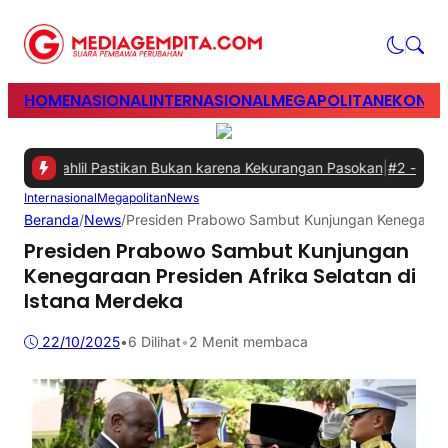
HOME
NASIONAL
INTERNASIONAL
MEGAPOLITAN
EKONOM
i, Bahlil Pastikan Bukan karena Kekurangan Pasokan
|
#2 -
Perkuat 
Internasional
Megapolitan
News
Beranda
/
News
/
Presiden Prabowo Sambut Kunjungan Kenegaraan 
Presiden Prabowo Sambut Kunjungan
Kenegaraan Presiden Afrika Selatan di
Istana Merdeka
22/10/2025
•
6
Dilihat
•
2 Menit membaca