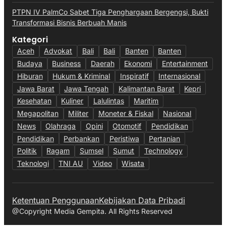
PTPN IV PalmCo Sabet Tiga Penghargaan Bergengsi, Bukti
Transformasi Bisnis Berbuah Manis
Kategori
Aceh
Advokat
Bali
Bali
Banten
Banten
Budaya
Business
Daerah
Ekonomi
Entertainment
Hiburan
Hukum & Kriminal
Inspiratif
Internasional
Jawa Barat
Jawa Tengah
Kalimantan Barat
Kepri
Kesehatan
Kuliner
Lalulintas
Maritim
Megapolitan
Militer
Moneter & Fiskal
Nasional
News
Olahraga
Opini
Otomotif
Pendidikan
Pendidikan
Perbankan
Peristiwa
Pertanian
Politik
Ragam
Sumsel
Sumut
Technology
Teknologi
TNI AU
Video
Wisata
Ketentuan Penggunaan
Kebijakan Data Pribadi
@Copyright Media Gempita. All Rights Reserved