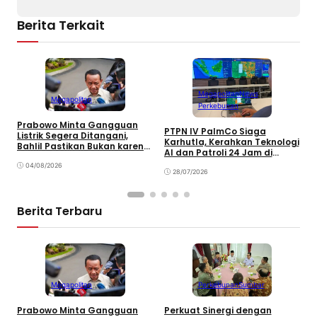
Berita Terkait
Megapolitan
News
Megapolitan
Perkebunan
Prabowo Minta Gangguan
J
PTPN IV PalmCo Siaga
Listrik Segera Ditangani,
M
Karhutla, Kerahkan Teknologi
Bahlil Pastikan Bukan karena
M
AI dan Patroli 24 Jam di
Kekurangan Pasokan
N
Kalimantan
04/08/2026
28/07/2026
Berita Terbaru
Megapolitan
Perkebunan
Sumbar
Prabowo Minta Gangguan
Perkuat Sinergi dengan
P