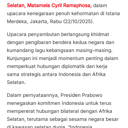
Li
b
A
Selatan, Matamela Cyril Ramaphosa,
dalam
n
o
p
upacara kenegaraan penuh kehormatan di Istana
k
o
p
Merdeka, Jakarta, Rabu (22/10/2025).
k
Upacara penyambutan berlangsung khidmat
dengan pengibaran bendera kedua negara dan
kumandang lagu kebangsaan masing-masing.
Kunjungan ini menjadi momentum penting dalam
memperkuat hubungan diplomatik dan kerja
sama strategis antara Indonesia dan Afrika
Selatan.
Dalam pernyataannya, Presiden Prabowo
menegaskan komitmen Indonesia untuk terus
mempererat hubungan bilateral dengan Afrika
Selatan, terutama sebagai sesama negara besar
di kawasan selatan dunia. “Indonesia