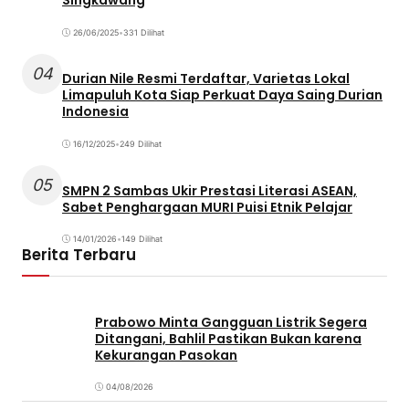
Singkawang
26/06/2025
•
331 Dilihat
04
Durian Nile Resmi Terdaftar, Varietas Lokal
Limapuluh Kota Siap Perkuat Daya Saing Durian
Indonesia
16/12/2025
•
249 Dilihat
05
SMPN 2 Sambas Ukir Prestasi Literasi ASEAN,
Sabet Penghargaan MURI Puisi Etnik Pelajar
14/01/2026
•
149 Dilihat
Berita Terbaru
Prabowo Minta Gangguan Listrik Segera
Ditangani, Bahlil Pastikan Bukan karena
Kekurangan Pasokan
04/08/2026