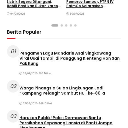
Listrik Segera Ditangani,
Pemprov Sumbar, PTPN IV
P
Bahlil Pastikan Bukan karena
PalmCo Selaraskan
B
Kekurangan Pasokan
Operasional dengan
B
04/08/2026
Pembangunan Daerah
30/07/2026
Berita Populer
01
Pengamen Lagu Mandarin Asal Singkawang
Viral Usai Tampil di Panggung Klenteng Hon San
Pak Kung
03/07/2025
•
505 Dilihat
02
Warga Pinangsia Sulap Lingkungan Jadi
“Kampung Pelangi” Sambut HUT ke-80 RI
07/08/2025
•
448 Dilihat
03
Harukan Publik! Polisi Dermawan Bantu
Pernikahan Sepasang Lansia di Panti Jompo