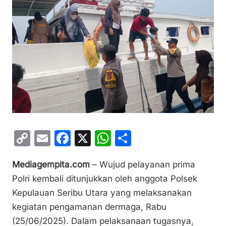
C
E
F
X
W
S
o
m
a
h
h
Mediagempita.com
– Wujud pelayanan prima
p
ai
c
at
ar
Polri kembali ditunjukkan oleh anggota Polsek
y
l
e
s
e
Kepulauan Seribu Utara yang melaksanakan
Li
b
A
kegiatan pengamanan dermaga, Rabu
n
o
p
(25/06/2025). Dalam pelaksanaan tugasnya,