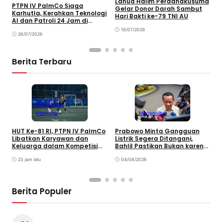
Lanud Halim Perdanakusuma
S
PTPN IV PalmCo Siaga
Gelar Donor Darah Sambut
P
Karhutla, Kerahkan Teknologi
Hari Bakti ke-79 TNI AU
B
AI dan Patroli 24 Jam di
M
Kalimantan
19/07/2026
28/07/2026
Berita Terbaru
Megapolitan
Olahraga
Megapolitan
HUT Ke-81 RI, PTPN IV PalmCo
Prabowo Minta Gangguan
P
Libatkan Karyawan dan
Listrik Segera Ditangani,
P
Keluarga dalam Kompetisi
Bahlil Pastikan Bukan karena
P
Olahraga
Kekurangan Pasokan
O
23 jam lalu
04/08/2026
P
Berita Populer