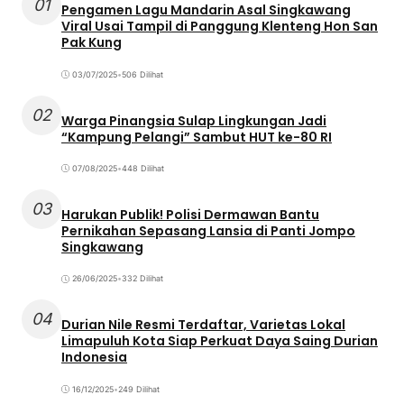
01
Pengamen Lagu Mandarin Asal Singkawang
Viral Usai Tampil di Panggung Klenteng Hon San
Pak Kung
03/07/2025
•
506 Dilihat
02
Warga Pinangsia Sulap Lingkungan Jadi
“Kampung Pelangi” Sambut HUT ke-80 RI
07/08/2025
•
448 Dilihat
03
Harukan Publik! Polisi Dermawan Bantu
Pernikahan Sepasang Lansia di Panti Jompo
Singkawang
26/06/2025
•
332 Dilihat
04
Durian Nile Resmi Terdaftar, Varietas Lokal
Limapuluh Kota Siap Perkuat Daya Saing Durian
Indonesia
16/12/2025
•
249 Dilihat