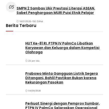
05
SMPN 2 Sambas Ukir Prestasi Literasi ASEAN,
Sabet Penghargaan MURI Puisi Etnik Pelajar
14/01/2026
•
150 Dilihat
Berita Terbaru
HUT Ke-81 RI, PTPN IV PalmCo Libatkan
Karyawan dan Keluarga dalam Kompetisi
Olahraga
23 jam lalu
Prabowo Minta Gangguan Listrik Segera
Ditangani, Bahlil Pastikan Bukan karena
Kekurangan Pasokan
04/08/2026
Perkuat Sinergi dengan Pemprov Sumbar,
PTPN IV PalmCo Selaraskan Operasional