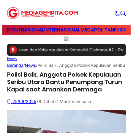
HOME
NASIONAL
INTERNASIONAL
MEGAPOLITAN
EKONOM
 Karyawan dan Keluarga dalam Kompetisi Olahraga
|
#2 -
Prabowo Min
News
Beranda
/
News
/
Polisi Baik, Anggota Polsek Kepulauan Seribu 
Polisi Baik, Anggota Polsek Kepulauan
Seribu Utara Bantu Penumpang Turun
Kapal saat Amankan Dermaga
25/06/2025
•
8
Dilihat
•
1 Menit membaca