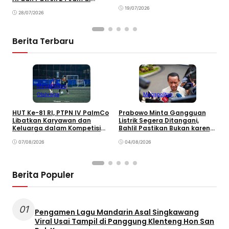
M
Kalimantan
19/07/2026
28/07/2026
Berita Terbaru
Megapolitan
Olahraga
Megapolitan
HUT Ke-81 RI, PTPN IV PalmCo
Prabowo Minta Gangguan
P
Libatkan Karyawan dan
Listrik Segera Ditangani,
P
Keluarga dalam Kompetisi
Bahlil Pastikan Bukan karena
P
Olahraga
Kekurangan Pasokan
O
07/08/2026
04/08/2026
P
Berita Populer
01
Pengamen Lagu Mandarin Asal Singkawang
Viral Usai Tampil di Panggung Klenteng Hon San