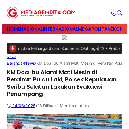
HOME
NASIONAL
INTERNASIONAL
MEGAPOLITAN
EKONOM
yawan dan Keluarga dalam Kompetisi Olahraga
|
#2 -
Prabowo Minta 
News
Beranda
/
News
/
KM Doa Ibu Alami Mati Mesin di Perairan Pulau 
KM Doa Ibu Alami Mati Mesin di
Perairan Pulau Laki, Polsek Kepulauan
Seribu Selatan Lakukan Evakuasi
Penumpang
24/06/2025
•
13
Dilihat
•
1 Menit membaca