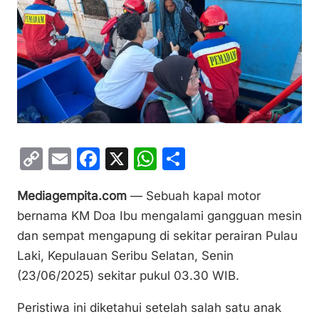
C
E
F
X
W
S
o
m
a
h
h
Mediagempita.com
— Sebuah kapal motor
p
ai
c
at
ar
bernama KM Doa Ibu mengalami gangguan mesin
y
l
e
s
e
dan sempat mengapung di sekitar perairan Pulau
Li
b
A
Laki, Kepulauan Seribu Selatan, Senin
n
o
p
(23/06/2025) sekitar pukul 03.30 WIB.
k
o
p
Peristiwa ini diketahui setelah salah satu anak
k