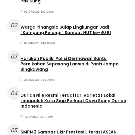
Pak Kung
03/07/2025
•
507 Dilihat
02
Warga Pinangsia Sulap Lingkungan Jadi
“Kampung Pelangi” Sambut HUT ke-80 RI
07/08/2025
•
448 Dilihat
03
Harukan Publik! Polisi Dermawan Bantu
Pernikahan Sepasang Lansia di Panti Jompo
Singkawang
26/06/2025
•
332 Dilihat
04
Durian Nile Resmi Terdaftar, Varietas Lokal
Limapuluh Kota Siap Perkuat Daya Saing Durian
Indonesia
16/12/2025
•
249 Dilihat
05
SMPN 2 Sambas Ukir Prestasi Literasi ASEAN,