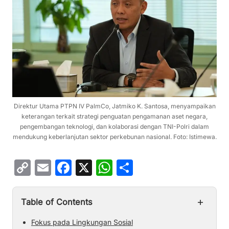
Direktur Utama PTPN IV PalmCo, Jatmiko K. Santosa, menyampaikan
keterangan terkait strategi penguatan pengamanan aset negara,
pengembangan teknologi, dan kolaborasi dengan TNI-Polri dalam
mendukung keberlanjutan sektor perkebunan nasional. Foto: Istimewa.
C
E
F
X
W
S
o
m
a
h
h
p
ai
c
at
ar
+
Table of Contents
y
l
e
s
e
Fokus pada Lingkungan Sosial