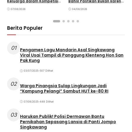
Keluarga dalam Kompetisi
Bahlil Pastikan Bukan karena
P
Olahraga
Kekurangan Pasokan
O
07/08/2026
04/08/2026
P
Berita Populer
01
Pengamen Lagu Mandarin Asal Singkawang
Viral Usai Tampil di Panggung Klenteng Hon San
Pak Kung
03/07/2025
•
507 Dilihat
02
Warga Pinangsia Sulap Lingkungan Jadi
“Kampung Pelangi” Sambut HUT ke-80 RI
07/08/2025
•
448 Dilihat
03
Harukan Publik! Polisi Dermawan Bantu
Pernikahan Sepasang Lansia di Panti Jompo
Singkawang