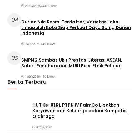
26/06/2025
•
332 Dilihat
04
Durian Nile Resmi Terdaftar, Varietas Lokal
Limapuluh Kota Siap Perkuat Daya Saing Durian
Indonesia
16/12/2025
•
249 Dilihat
05
SMPN 2 Sambas Ukir Prestasi Literasi ASEAN,
Sabet Penghargaan MURI Puisi Etnik Pelajar
14/01/2026
•
150 Dilihat
Berita Terbaru
HUT Ke-81 RI, PTPN IV PalmCo Libatkan
Karyawan dan Keluarga dalam Kompetisi
Olahraga
07/08/2026