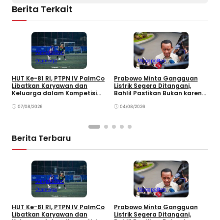
Berita Terkait
Megapolitan
Olahraga
Megapolitan
HUT Ke-81 RI, PTPN IV PalmCo
Prabowo Minta Gangguan
P
Libatkan Karyawan dan
Listrik Segera Ditangani,
K
Keluarga dalam Kompetisi
Bahlil Pastikan Bukan karena
A
Olahraga
Kekurangan Pasokan
K
07/08/2026
04/08/2026
Berita Terbaru
Megapolitan
Olahraga
Megapolitan
HUT Ke-81 RI, PTPN IV PalmCo
Prabowo Minta Gangguan
P
Libatkan Karyawan dan
Listrik Segera Ditangani,
P