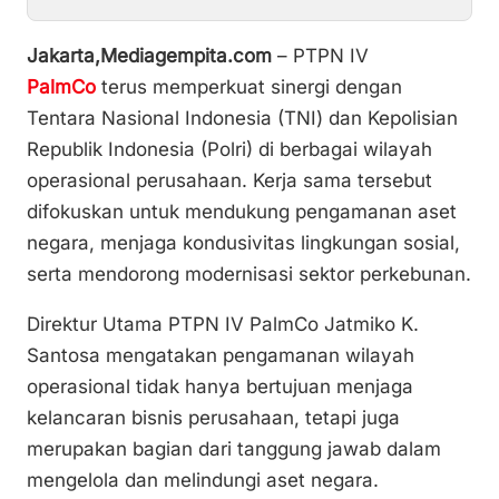
Li
b
A
n
o
p
Jakarta,Mediagempita.com
– PTPN IV
k
o
p
PalmCo
terus memperkuat sinergi dengan
k
Tentara Nasional Indonesia (TNI) dan Kepolisian
Republik Indonesia (Polri) di berbagai wilayah
operasional perusahaan. Kerja sama tersebut
difokuskan untuk mendukung pengamanan aset
negara, menjaga kondusivitas lingkungan sosial,
serta mendorong modernisasi sektor perkebunan.
Direktur Utama PTPN IV PalmCo Jatmiko K.
Santosa mengatakan pengamanan wilayah
operasional tidak hanya bertujuan menjaga
kelancaran bisnis perusahaan, tetapi juga
merupakan bagian dari tanggung jawab dalam
mengelola dan melindungi aset negara.