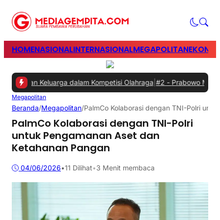
HOME
NASIONAL
INTERNASIONAL
MEGAPOLITAN
EKONOM
dan Keluarga dalam Kompetisi Olahraga
|
#2 -
Prabowo Minta Ganggua
Megapolitan
Beranda
/
Megapolitan
/
PalmCo Kolaborasi dengan TNI-Polri unt
PalmCo Kolaborasi dengan TNI-Polri
untuk Pengamanan Aset dan
Ketahanan Pangan
04/06/2026
•
11
Dilihat
•
3 Menit membaca