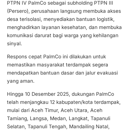
Li
b
A
PTPN IV PalmCo sebagai subholding PTPN III
n
o
p
(Persero), perusahaan langsung membuka akses
k
o
p
desa terisolasi, menyediakan bantuan logistik,
k
menghadirkan layanan kesehatan, dan membuka
komunikasi darurat bagi warga yang kehilangan
sinyal.
Respons cepat PalmCo ini dilakukan untuk
memastikan masyarakat terdampak segera
mendapatkan bantuan dasar dan jalur evakuasi
yang aman.
Hingga 10 Desember 2025, dukungan PalmCo
telah menjangkau 12 kabupaten/kota terdampak,
mulai dari Aceh Timur, Aceh Utara, Aceh
Tamiang, Langsa, Medan, Langkat, Tapanuli
Selatan, Tapanuli Tengah, Mandailing Natal,