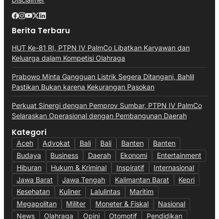
Berita Terbaru
HUT Ke-81 RI, PTPN IV PalmCo Libatkan Karyawan dan
Keluarga dalam Kompetisi Olahraga
Prabowo Minta Gangguan Listrik Segera Ditangani, Bahlil
Pastikan Bukan karena Kekurangan Pasokan
Perkuat Sinergi dengan Pemprov Sumbar, PTPN IV PalmCo
Selaraskan Operasional dengan Pembangunan Daerah
Kategori
Aceh
Advokat
Bali
Bali
Banten
Banten
Budaya
Business
Daerah
Ekonomi
Entertainment
Hiburan
Hukum & Kriminal
Inspiratif
Internasional
Jawa Barat
Jawa Tengah
Kalimantan Barat
Kepri
Kesehatan
Kuliner
Lalulintas
Maritim
Megapolitan
Militer
Moneter & Fiskal
Nasional
News
Olahraga
Opini
Otomotif
Pendidikan