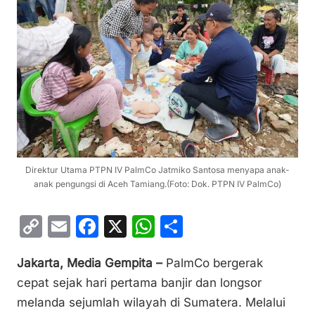
Direktur Utama PTPN IV PalmCo Jatmiko Santosa menyapa anak-
anak pengungsi di Aceh Tamiang.(Foto: Dok. PTPN IV PalmCo)
C
E
F
X
W
S
o
m
a
h
h
Jakarta, Media Gempita –
PalmCo bergerak
p
ai
c
at
ar
cepat sejak hari pertama banjir dan longsor
y
l
e
s
e
melanda sejumlah wilayah di Sumatera. Melalui