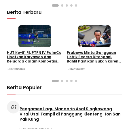
Berita Terbaru
Megapolitan
Olahraga
Megapolitan
HUT Ke-81 RI, PTPN IV PalmCo
Prabowo Minta Gangguan
P
Libatkan Karyawan dan
Listrik Segera Ditangani,
P
Keluarga dalam Kompetisi
Bahlil Pastikan Bukan karena
P
Olahraga
Kekurangan Pasokan
O
07/08/2026
04/08/2026
P
Berita Populer
01
Pengamen Lagu Mandarin Asal Singkawang
Viral Usai Tampil di Panggung Klenteng Hon San
Pak Kung