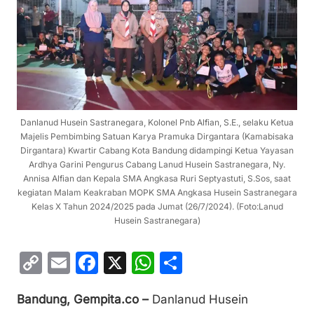
Danlanud Husein Sastranegara, Kolonel Pnb Alfian, S.E., selaku Ketua
Majelis Pembimbing Satuan Karya Pramuka Dirgantara (Kamabisaka
Dirgantara) Kwartir Cabang Kota Bandung didampingi Ketua Yayasan
Ardhya Garini Pengurus Cabang Lanud Husein Sastranegara, Ny.
Annisa Alfian dan Kepala SMA Angkasa Ruri Septyastuti, S.Sos, saat
kegiatan Malam Keakraban MOPK SMA Angkasa Husein Sastranegara
Kelas X Tahun 2024/2025 pada Jumat (26/7/2024). (Foto:Lanud
Husein Sastranegara)
C
E
F
X
W
S
o
m
a
h
h
Bandung, Gempita.co –
Danlanud Husein
p
ai
c
at
ar