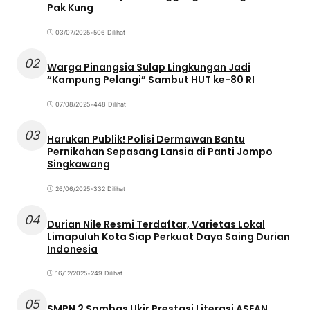
Pak Kung
03/07/2025
•
506 Dilihat
02
Warga Pinangsia Sulap Lingkungan Jadi
“Kampung Pelangi” Sambut HUT ke-80 RI
07/08/2025
•
448 Dilihat
03
Harukan Publik! Polisi Dermawan Bantu
Pernikahan Sepasang Lansia di Panti Jompo
Singkawang
26/06/2025
•
332 Dilihat
04
Durian Nile Resmi Terdaftar, Varietas Lokal
Limapuluh Kota Siap Perkuat Daya Saing Durian
Indonesia
16/12/2025
•
249 Dilihat
05
SMPN 2 Sambas Ukir Prestasi Literasi ASEAN,