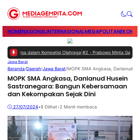
HOME
NASIONAL
INTERNASIONAL
MEGAPOLITAN
EKONOM
luarga dalam Kompetisi Olahraga
|
#2 -
Prabowo Minta Gangguan Listr
Jawa Barat
Beranda
/
Daerah
/
Jawa Barat
/
MOPK SMA Angkasa, Danlanud Huse
MOPK SMA Angkasa, Danlanud Husein
Sastranegara: Bangun Kebersamaan
dan Kekompakan Sejak Dini
27/07/2024
•
8
Dilihat
•
2 Menit membaca