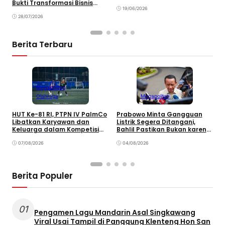
Kawasan Pelestarian Budaya
Bukti Transformasi Bisnis
H
Sunda
19/06/2026
Berbuah Manis
28/07/2026
Berita Terbaru
Megapolitan
Olahraga
Megapolitan
HUT Ke-81 RI, PTPN IV PalmCo
Prabowo Minta Gangguan
P
Libatkan Karyawan dan
Listrik Segera Ditangani,
P
Keluarga dalam Kompetisi
Bahlil Pastikan Bukan karena
P
Olahraga
Kekurangan Pasokan
O
07/08/2026
04/08/2026
P
Berita Populer
01
Pengamen Lagu Mandarin Asal Singkawang
Viral Usai Tampil di Panggung Klenteng Hon San