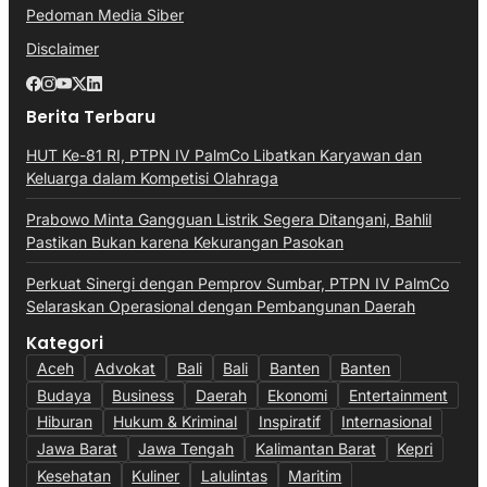
Pedoman Media Siber
Disclaimer
Berita Terbaru
HUT Ke-81 RI, PTPN IV PalmCo Libatkan Karyawan dan
Keluarga dalam Kompetisi Olahraga
Prabowo Minta Gangguan Listrik Segera Ditangani, Bahlil
Pastikan Bukan karena Kekurangan Pasokan
Perkuat Sinergi dengan Pemprov Sumbar, PTPN IV PalmCo
Selaraskan Operasional dengan Pembangunan Daerah
Kategori
Aceh
Advokat
Bali
Bali
Banten
Banten
Budaya
Business
Daerah
Ekonomi
Entertainment
Hiburan
Hukum & Kriminal
Inspiratif
Internasional
Jawa Barat
Jawa Tengah
Kalimantan Barat
Kepri
Kesehatan
Kuliner
Lalulintas
Maritim