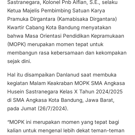
Sastranegara, Kolonel Pnb Alfian, S.E., selaku
y
l
e
s
e
Ketua Majelis Pembimbing Satuan Karya
Li
b
A
Pramuka Dirgantara (Kamabisaka Dirgantara)
n
o
p
Kwartir Cabang Kota Bandung menyatakan
k
o
p
bahwa Masa Orientasi Pendidikan Kepramukaan
k
(MOPK) merupakan momen tepat untuk
membangun rasa kebersamaan dan kekompakan
sejak dini.
Hal itu disampaikan Danlanud saat membuka
kegiatan Malam Keakraban MOPK SMA Angkasa
Husein Sastranegara Kelas X Tahun 2024/2025
di SMA Angkasa Kota Bandung, Jawa Barat,
pada Jumat (26/7/2024).
“MOPK ini merupakan momen yang tepat bagi
kalian untuk mengenal lebih dekat teman-teman