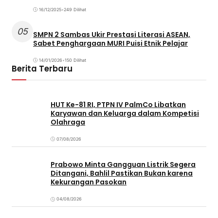
16/12/2025
•
249 Dilihat
05
SMPN 2 Sambas Ukir Prestasi Literasi ASEAN,
Sabet Penghargaan MURI Puisi Etnik Pelajar
14/01/2026
•
150 Dilihat
Berita Terbaru
HUT Ke-81 RI, PTPN IV PalmCo Libatkan
Karyawan dan Keluarga dalam Kompetisi
Olahraga
07/08/2026
Prabowo Minta Gangguan Listrik Segera
Ditangani, Bahlil Pastikan Bukan karena
Kekurangan Pasokan
04/08/2026