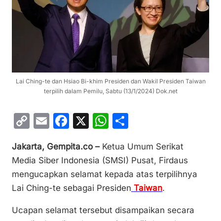
Lai Ching-te dan Hsiao Bi-khim Presiden dan Wakil Presiden Taiwan
terpilih dalam Pemilu, Sabtu (13/1/2024) Dok.net
C
E
F
X
W
S
o
m
a
h
h
Jakarta, Gempita.co –
Ketua Umum Serikat
p
ai
c
at
ar
Media Siber Indonesia (SMSI) Pusat, Firdaus
y
l
e
s
e
mengucapkan selamat kepada atas terpilihnya
Li
b
A
Lai Ching-te sebagai Presiden
Taiwan
.
n
o
p
Ucapan selamat tersebut disampaikan secara
k
o
p