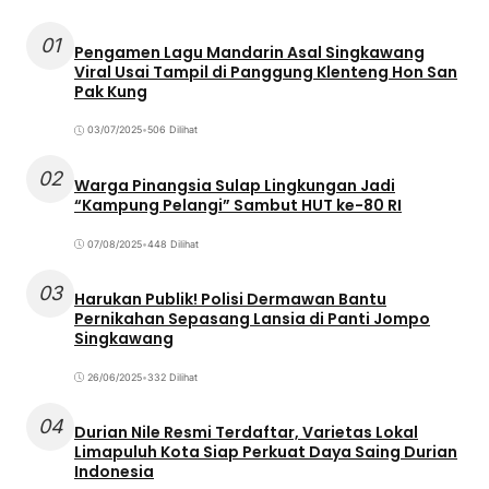
01
Pengamen Lagu Mandarin Asal Singkawang
Viral Usai Tampil di Panggung Klenteng Hon San
Pak Kung
03/07/2025
•
506 Dilihat
02
Warga Pinangsia Sulap Lingkungan Jadi
“Kampung Pelangi” Sambut HUT ke-80 RI
07/08/2025
•
448 Dilihat
03
Harukan Publik! Polisi Dermawan Bantu
Pernikahan Sepasang Lansia di Panti Jompo
Singkawang
26/06/2025
•
332 Dilihat
04
Durian Nile Resmi Terdaftar, Varietas Lokal
Limapuluh Kota Siap Perkuat Daya Saing Durian
Indonesia