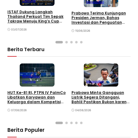
Olahraga
Megapolitan
B
S
ISTAF Dukung Langkah
Prabowo Terima Kunjungan
T
Thailand Perkuat Tim Sepak
Presiden Jerman, Bahas
k
Takraw Menuju King’s Cup
Investasi dan Penguatan
2026
Kemitraan Strategis
03/07/2026
15/06/2026
Berita Terbaru
Megapolitan
Olahraga
Megapolitan
HUT Ke-81 RI, PTPN IV PalmCo
Prabowo Minta Gangguan
P
Libatkan Karyawan dan
Listrik Segera Ditangani,
P
Keluarga dalam Kompetisi
Bahlil Pastikan Bukan karena
P
Olahraga
Kekurangan Pasokan
O
07/08/2026
04/08/2026
P
Berita Populer