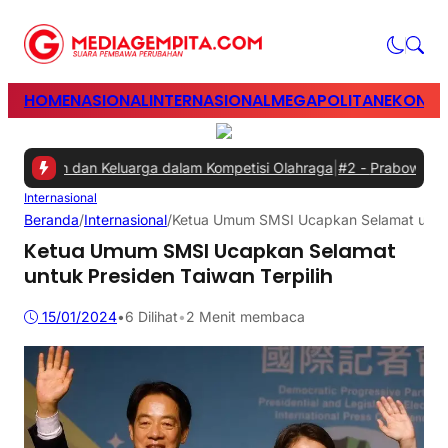
HOME
NASIONAL
INTERNASIONAL
MEGAPOLITAN
EKONOM
awan dan Keluarga dalam Kompetisi Olahraga
|
#2 -
Prabowo Minta Ga
Internasional
Beranda
/
Internasional
/
Ketua Umum SMSI Ucapkan Selamat untuk 
Ketua Umum SMSI Ucapkan Selamat
untuk Presiden Taiwan Terpilih
15/01/2024
•
6
Dilihat
•
2 Menit membaca