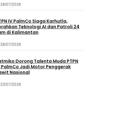
28/07/2026
TPN IV PalmCo Siaga Karhutla,
erahkan Teknologi AI dan Patroli 24
am di Kalimantan
28/07/2026
atmiko Dorong Talenta Muda PTPN
V PalmCo Jadi Motor Penggerak
awit Nasional
23/07/2026