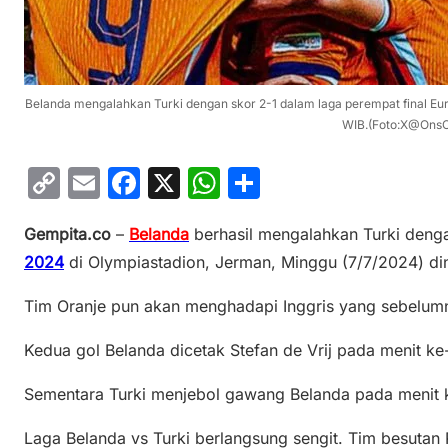
Belanda mengalahkan Turki dengan skor 2-1 dalam laga perempat final Eur
WIB.(Foto:X@OnsO
C
E
F
X
W
S
o
m
a
h
h
Gempita.co
–
Belanda
berhasil mengalahkan Turki denga
p
ai
c
at
ar
2024
di Olympiastadion, Jerman, Minggu (7/7/2024) din
y
l
e
s
e
Li
b
A
Tim Oranje pun akan menghadapi Inggris yang sebelumn
n
o
p
Kedua gol Belanda dicetak Stefan de Vrij pada menit k
k
o
p
Sementara Turki menjebol gawang Belanda pada menit 
k
Laga Belanda vs Turki berlangsung sengit. Tim besutan