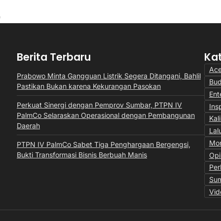
28/07/202
Berita Terbaru
Ka
Ac
Prabowo Minta Gangguan Listrik Segera Ditangani, Bahlil
Bu
Pastikan Bukan karena Kekurangan Pasokan
Ent
Perkuat Sinergi dengan Pemprov Sumbar, PTPN IV
Insp
PalmCo Selaraskan Operasional dengan Pembangunan
Kal
Daerah
Lal
Mon
PTPN IV PalmCo Sabet Tiga Penghargaan Bergengsi,
Bukti Transformasi Bisnis Berbuah Manis
Opi
Per
Sum
Vid