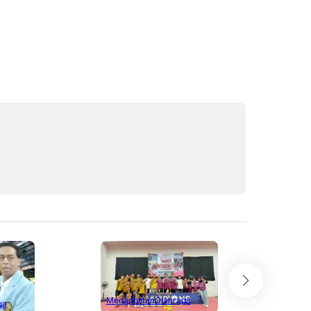
Megapolitan
Olahraga
ga