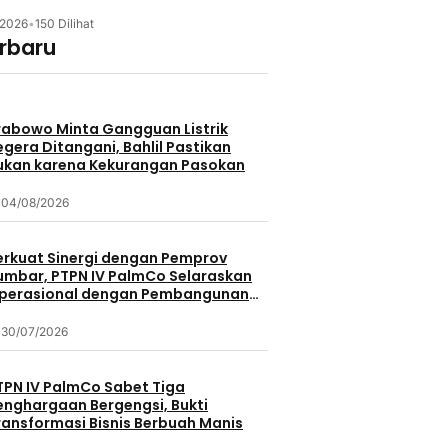
/2026
•
150 Dilihat
erbaru
rabowo Minta Gangguan Listrik
egera Ditangani, Bahlil Pastikan
ukan karena Kekurangan Pasokan
04/08/2026
erkuat Sinergi dengan Pemprov
umbar, PTPN IV PalmCo Selaraskan
perasional dengan Pembangunan
aerah
30/07/2026
TPN IV PalmCo Sabet Tiga
enghargaan Bergengsi, Bukti
ransformasi Bisnis Berbuah Manis