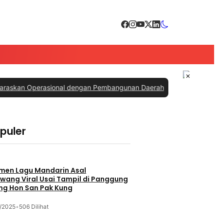
×
erasional dengan Pembangunan Daerah
|
#3 -
PTPN IV PalmCo Sabet T
opuler
men Lagu Mandarin Asal
wang Viral Usai Tampil di Panggung
ng Hon San Pak Kung
/2025
•
506 Dilihat