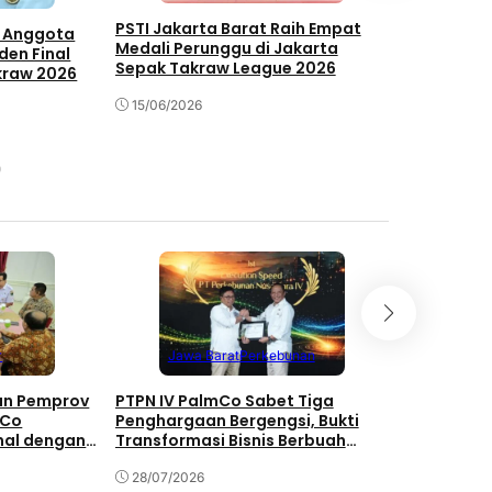
Mega
PSTI Jakarta Barat Raih Empat
n Anggota
Medali Perunggu di Jakarta
den Final
PB PSTI Le
Sepak Takraw League 2026
kraw 2026
World Cup 
Tantang T
15/06/2026
14/05/202
Mega
r
Jawa Barat
Perkebunan
Perk
gan Pemprov
PTPN IV PalmCo Sabet Tiga
PTPN IV Pa
mCo
Penghargaan Bergengsi, Bukti
Kerahkan T
nal dengan
Transformasi Bisnis Berbuah
24 Jam di
h
Manis
28/07/2026