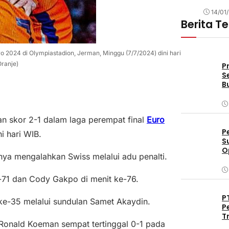
14/01
Berita T
o 2024 di Olympiastadion, Jerman, Minggu (7/7/2024) dini hari
ranje)
P
S
B
n skor 2-1 dalam laga perempat final
Euro
P
i hari WIB.
S
O
ya mengalahkan Swiss melalui adu penalti.
D
e-71 dan Cody Gakpo di menit ke-76.
P
ke-35 melalui sundulan Samet Akaydin.
P
T
 Ronald Koeman sempat tertinggal 0-1 pada