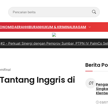
KONOMI
DAERAH
HIBURAN
HUKUM & KRIMINAL
RAGAM
t Sinergi dengan Pemprov Sumbar, PTPN IV PalmCo Selaraskan Op
Berita P
mifinal
Tantang Inggris di
01
Penga
Singka
Klente
03/07