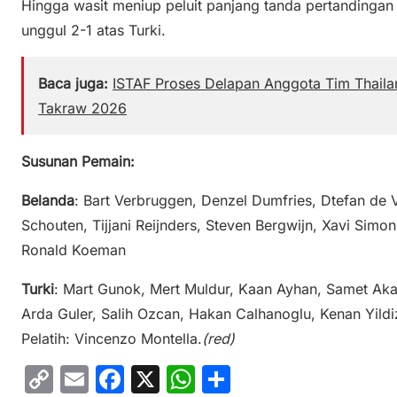
Hingga wasit meniup peluit panjang tanda pertandingan 
unggul 2-1 atas Turki.
Baca juga:
ISTAF Proses Delapan Anggota Tim Thailan
Takraw 2026
Susunan Pemain:
Belanda
: Bart Verbruggen, Denzel Dumfries, Dtefan de Vr
Schouten, Tijjani Reijnders, Steven Bergwijn, Xavi Sim
Ronald Koeman
Turki
: Mart Gunok, Mert Muldur, Kaan Ayhan, Samet Aka
Arda Guler, Salih Ozcan, Hakan Calhanoglu, Kenan Yildi
Pelatih: Vincenzo Montella.
(red)
C
E
F
X
W
S