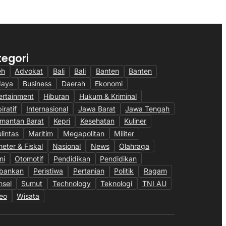
6
tegori
eh
Advokat
Bali
Bali
Banten
Banten
daya
Business
Daerah
Ekonomi
ertainment
Hiburan
Hukum & Kriminal
iratif
Internasional
Jawa Barat
Jawa Tengah
imantan Barat
Kepri
Kesehatan
Kuliner
ulintas
Maritim
Megapolitan
Militer
eter & Fiskal
Nasional
News
Olahraga
ni
Otomotif
Pendidikan
Pendidikan
bankan
Peristiwa
Pertanian
Politik
Ragam
sel
Sumut
Technology
Teknologi
TNI AU
eo
Wisata