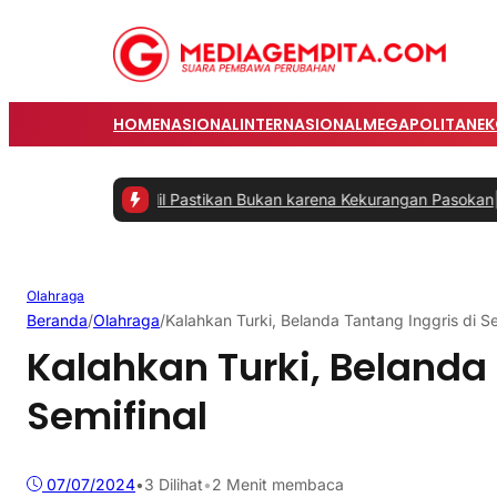
HOME
NASIONAL
INTERNASIONAL
MEGAPOLITAN
E
gani, Bahlil Pastikan Bukan karena Kekurangan Pasokan
|
#2 -
Perkua
Olahraga
Beranda
/
Olahraga
/
Kalahkan Turki, Belanda Tantang Inggris di Se
Kalahkan Turki, Belanda 
Semifinal
07/07/2024
•
3
Dilihat
•
2 Menit membaca