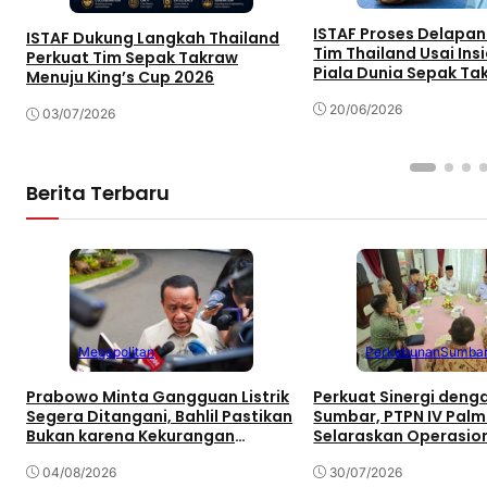
ISTAF Proses Delapa
ISTAF Dukung Langkah Thailand
Tim Thailand Usai Insi
Perkuat Tim Sepak Takraw
Piala Dunia Sepak Ta
Menuju King’s Cup 2026
20/06/2026
03/07/2026
Berita Terbaru
Megapolitan
Perkebunan
Sumba
Prabowo Minta Gangguan Listrik
Perkuat Sinergi den
Segera Ditangani, Bahlil Pastikan
Sumbar, PTPN IV Pal
Bukan karena Kekurangan
Selaraskan Operasio
Pasokan
Pembangunan Daera
04/08/2026
30/07/2026