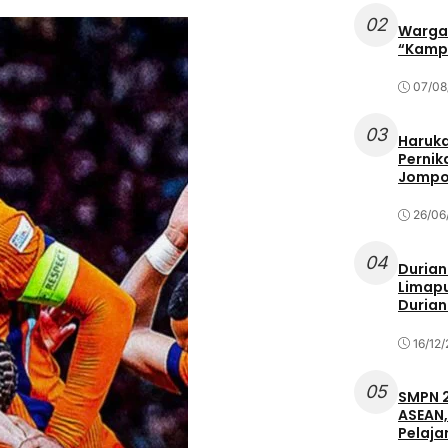
02
Warga 
“Kampu
07/08
03
Haruka
Pernik
Jompo
26/06
04
Durian
Limapu
Durian
16/12
05
SMPN 2
ASEAN,
Pelaja