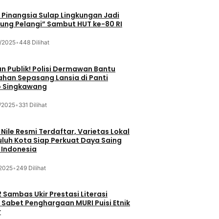
Pinangsia Sulap Lingkungan Jadi
ng Pelangi” Sambut HUT ke-80 RI
/2025
•
448 Dilihat
n Publik! Polisi Dermawan Bantu
ahan Sepasang Lansia di Panti
 Singkawang
/2025
•
331 Dilihat
 Nile Resmi Terdaftar, Varietas Lokal
luh Kota Siap Perkuat Daya Saing
 Indonesia
/2025
•
249 Dilihat
 Sambas Ukir Prestasi Literasi
 Sabet Penghargaan MURI Puisi Etnik
r