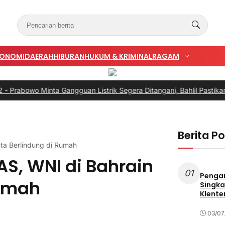
KONOMI
DAERAH
HIBURAN
HUKUM & KRIMINAL
RAGAM
o Minta Gangguan Listrik Segera Ditangani, Bahlil Pastikan Bukan 
Berita P
ta Berlindung di Rumah
S, WNI di Bahrain
01
Penga
Rumah
Singka
Klente
03/07