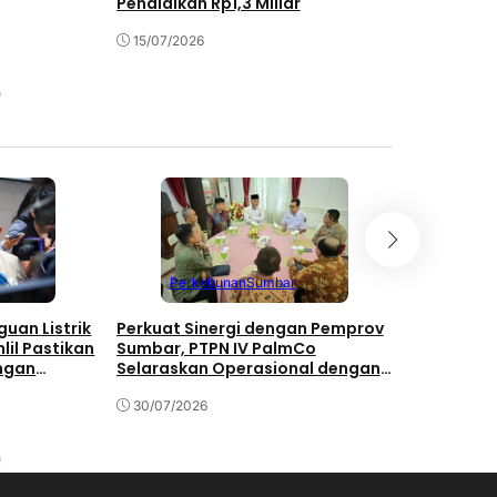
Pendidikan Rp1,3 Miliar
5.120 Tena
15/07/2026
10/07/202
Perkebunan
Sumbar
Jawa
uan Listrik
Perkuat Sinergi dengan Pemprov
PTPN IV P
lil Pastikan
Sumbar, PTPN IV PalmCo
Pengharga
ngan
Selaraskan Operasional dengan
Transforma
Pembangunan Daerah
Manis
30/07/2026
28/07/202