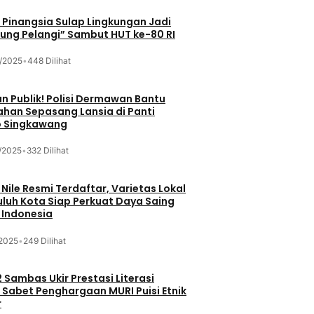
Pinangsia Sulap Lingkungan Jadi
ng Pelangi” Sambut HUT ke-80 RI
/2025
•
448 Dilihat
n Publik! Polisi Dermawan Bantu
ahan Sepasang Lansia di Panti
 Singkawang
/2025
•
332 Dilihat
 Nile Resmi Terdaftar, Varietas Lokal
luh Kota Siap Perkuat Daya Saing
 Indonesia
/2025
•
249 Dilihat
 Sambas Ukir Prestasi Literasi
 Sabet Penghargaan MURI Puisi Etnik
r