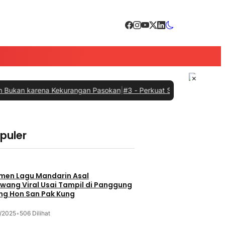
×
karena Kekurangan Pasokan
|
#3 -
Perkuat Sinergi dengan Pemprov S
opuler
men Lagu Mandarin Asal
wang Viral Usai Tampil di Panggung
ng Hon San Pak Kung
/2025
•
506 Dilihat