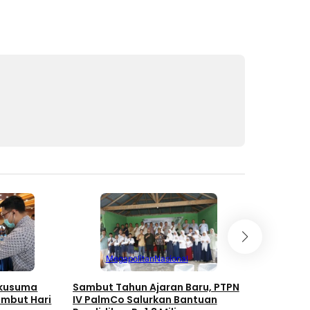
Megapolitan
Nasional
Mega
akusuma
Sambut Tahun Ajaran Baru, PTPN
PTPN IV P
ambut Hari
IV PalmCo Salurkan Bantuan
Kompetens