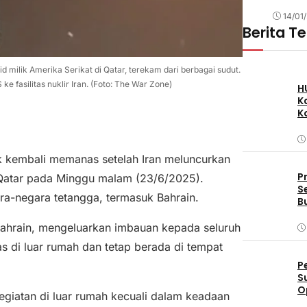
14/01
Berita T
d milik Amerika Serikat di Qatar, terekam dari berbagai sudut.
 fasilitas nuklir Iran. (Foto: The War Zone)
H
K
K
uk kembali memanas setelah Iran meluncurkan
P
i Qatar pada Minggu malam (23/6/2025).
S
a-negara tetangga, termasuk Bahrain.
B
Bahrain, mengeluarkan imbauan kepada seluruh
s di luar rumah dan tetap berada di tempat
P
S
O
giatan di luar rumah kecuali dalam keadaan
D