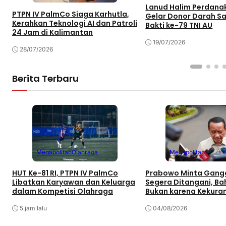
Lanud Halim Perdan
PTPN IV PalmCo Siaga Karhutla,
Gelar Donor Darah S
Kerahkan Teknologi AI dan Patroli
Bakti ke-79 TNI AU
24 Jam di Kalimantan
19/07/2026
28/07/2026
Berita Terbaru
Megapolitan
Olahraga
Megapolitan
HUT Ke-81 RI, PTPN IV PalmCo
Prabowo Minta Gangg
Libatkan Karyawan dan Keluarga
Segera Ditangani, Bah
dalam Kompetisi Olahraga
Bukan karena Kekura
Pasokan
5 jam lalu
04/08/2026