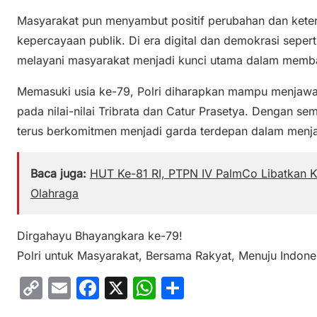
Masyarakat pun menyambut positif perubahan dan kete
kepercayaan publik. Di era digital dan demokrasi sepert
melayani masyarakat menjadi kunci utama dalam memban
Memasuki usia ke-79, Polri diharapkan mampu menjawa
pada nilai-nilai Tribrata dan Catur Prasetya. Dengan sem
terus berkomitmen menjadi garda terdepan dalam menj
Baca juga:
HUT Ke-81 RI, PTPN IV PalmCo Libatkan 
Olahraga
Dirgahayu Bhayangkara ke-79!
Polri untuk Masyarakat, Bersama Rakyat, Menuju Indone
C
E
F
X
W
S
o
m
a
h
h