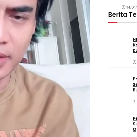
14/01
Berita T
H
K
K
P
S
B
P
S
O
D