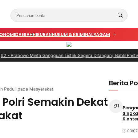
KONOMI
DAERAH
HIBURAN
HUKUM & KRIMINAL
RAGAM
wo Minta Gangguan Listrik Segera Ditangani, Bahlil Pastikan Bukan
Berita P
an Peduli pada Masyarakat
Polri Semakin Dekat
01
Penga
akat
Singka
Klente
03/07