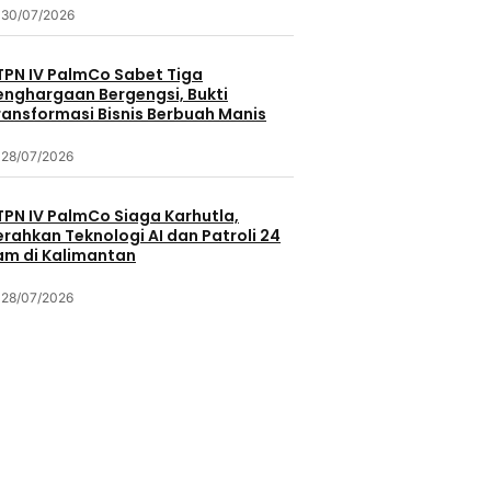
30/07/2026
TPN IV PalmCo Sabet Tiga
enghargaan Bergengsi, Bukti
ransformasi Bisnis Berbuah Manis
28/07/2026
TPN IV PalmCo Siaga Karhutla,
erahkan Teknologi AI dan Patroli 24
am di Kalimantan
28/07/2026