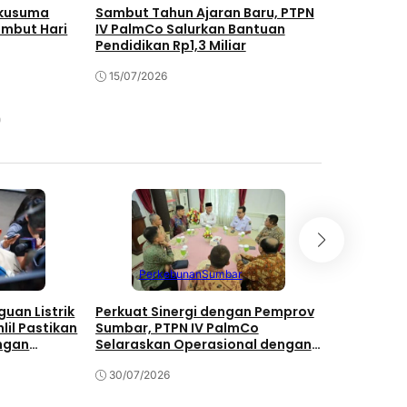
akusuma
Sambut Tahun Ajaran Baru, PTPN
PTPN IV P
ambut Hari
IV PalmCo Salurkan Bantuan
Kompetens
Pendidikan Rp1,3 Miliar
5.120 Tena
15/07/2026
10/07/202
Perkebunan
Sumbar
Jawa
uan Listrik
Perkuat Sinergi dengan Pemprov
PTPN IV P
lil Pastikan
Sumbar, PTPN IV PalmCo
Pengharga
ngan
Selaraskan Operasional dengan
Transforma
Pembangunan Daerah
Manis
30/07/2026
28/07/202