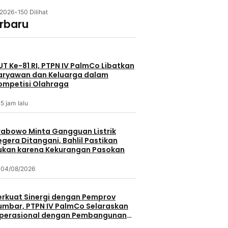
/2026
•
150 Dilihat
erbaru
UT Ke-81 RI, PTPN IV PalmCo Libatkan
aryawan dan Keluarga dalam
ompetisi Olahraga
5 jam lalu
rabowo Minta Gangguan Listrik
egera Ditangani, Bahlil Pastikan
ukan karena Kekurangan Pasokan
04/08/2026
erkuat Sinergi dengan Pemprov
umbar, PTPN IV PalmCo Selaraskan
perasional dengan Pembangunan
aerah