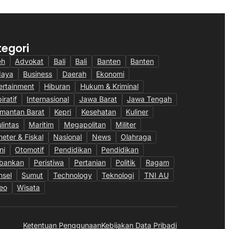
tegori
eh
Advokat
Bali
Bali
Banten
Banten
daya
Business
Daerah
Ekonomi
ertainment
Hiburan
Hukum & Kriminal
iratif
Internasional
Jawa Barat
Jawa Tengah
imantan Barat
Kepri
Kesehatan
Kuliner
ulintas
Maritim
Megapolitan
Militer
eter & Fiskal
Nasional
News
Olahraga
ni
Otomotif
Pendidikan
Pendidikan
bankan
Peristiwa
Pertanian
Politik
Ragam
sel
Sumut
Technology
Teknologi
TNI AU
eo
Wisata
Ketentuan Penggunaan
Kebijakan Data Pribadi