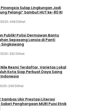
Pinangsia Sulap Lingkungan Jadi
ng Pelangi” Sambut HUT ke-80 RI
/2025
•
448 Dilihat
n Publik! Polisi Dermawan Bantu
ahan Sepasang Lansia di Panti
 Singkawang
/2025
•
332 Dilihat
 Nile Resmi Terdaftar, Varietas Lokal
luh Kota Siap Perkuat Daya Saing
 Indonesia
/2025
•
249 Dilihat
 Sambas Ukir Prestasi Literasi
 Sabet Penghargaan MURI Puisi Etnik
r