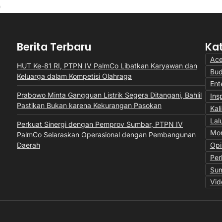
Berita Terbaru
Ka
Ac
HUT Ke-81 RI, PTPN IV PalmCo Libatkan Karyawan dan
Bu
Keluarga dalam Kompetisi Olahraga
Ent
Prabowo Minta Gangguan Listrik Segera Ditangani, Bahlil
Insp
Pastikan Bukan karena Kekurangan Pasokan
Kal
Lal
Perkuat Sinergi dengan Pemprov Sumbar, PTPN IV
Mon
PalmCo Selaraskan Operasional dengan Pembangunan
Daerah
Opi
Per
Sum
Vid