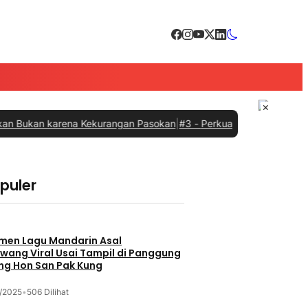
×
 karena Kekurangan Pasokan
|
#3 -
Perkuat Sinergi dengan Pemprov 
opuler
men Lagu Mandarin Asal
wang Viral Usai Tampil di Panggung
ng Hon San Pak Kung
/2025
•
506 Dilihat