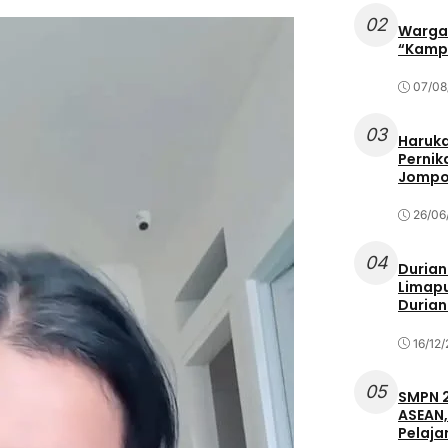
02
Warga 
“Kampu
07/08
03
Haruka
Pernik
Jompo
26/06
04
Durian
Limapu
Durian
16/12
05
SMPN 2
ASEAN,
Pelaja