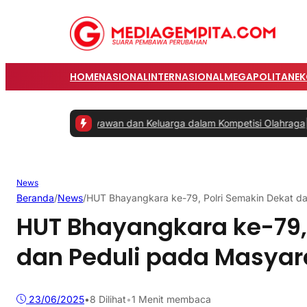
HOME
NASIONAL
INTERNASIONAL
MEGAPOLITAN
E
atkan Karyawan dan Keluarga dalam Kompetisi Olahraga
|
#2 -
Prabo
News
Beranda
/
News
/
HUT Bhayangkara ke-79, Polri Semakin Dekat d
HUT Bhayangkara ke-79, 
dan Peduli pada Masyar
23/06/2025
•
8
Dilihat
•
1 Menit membaca