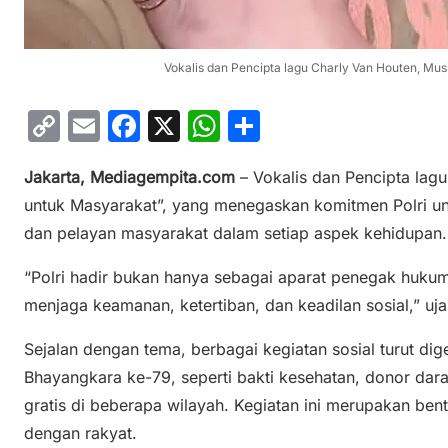
Vokalis dan Pencipta lagu Charly Van Houten, Musi
C
E
F
X
W
S
o
m
a
h
h
Jakarta, Mediagempita.com
– Vokalis dan Pencipta lagu
p
ai
c
at
ar
untuk Masyarakat”, yang menegaskan komitmen Polri un
y
l
e
s
e
dan pelayan masyarakat dalam setiap aspek kehidupan.
Li
b
A
n
o
p
“Polri hadir bukan hanya sebagai aparat penegak hukum
menjaga keamanan, ketertiban, dan keadilan sosial,” uja
k
o
p
k
Sejalan dengan tema, berbagai kegiatan sosial turut di
Bhayangkara ke-79, seperti bakti kesehatan, donor darah
gratis di beberapa wilayah. Kegiatan ini merupakan ben
dengan rakyat.