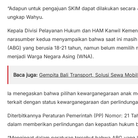
“Adapun untuk pengajuan SKIM dapat dilakukan secara
ungkap Wahyu.
Kepala Divisi Pelayanan Hukum dan HAM Kanwil Kemenk
narasumber kedua menyampaikan bahwa saat ini masih
(ABG) yang berusia 18-21 tahun, namun belum memilih 
menjadi Warga Negara Asing (WNA).
Baca juga:
Gempita Bali Transport, Solusi Sewa Mobi
Ia menegaskan bahwa pilihan kewarganegaraan anak mer
terkait dengan status kewarganegaraan dan perlindung
Diterbitkannya Peraturan Pemerintah (PP) Nomor: 21 T
dalam memberikan perlindungan dan kepastian hukum 
“Mengingat dalam peraturan tersebut bahwa ABG yang l