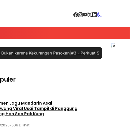
×
arena Kekurangan Pasokan
|
#3 -
Perkuat Sinergi dengan Pemprov Su
opuler
garaan
men Lagu Mandarin Asal
wang Viral Usai Tampil di Panggung
ng Hon San Pak Kung
/2025
•
506 Dilihat