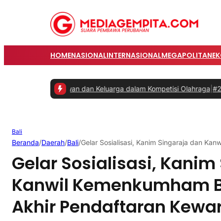
HOME
NASIONAL
INTERNASIONAL
MEGAPOLITAN
E
kan Karyawan dan Keluarga dalam Kompetisi Olahraga
|
#2 -
Prabowo 
Bali
Beranda
/
Daerah
/
Bali
/
Gelar Sosialisasi, Kanim Singaraja dan K
Gelar Sosialisasi, Kanim
Kanwil Kemenkumham Ba
Akhir Pendaftaran Kew