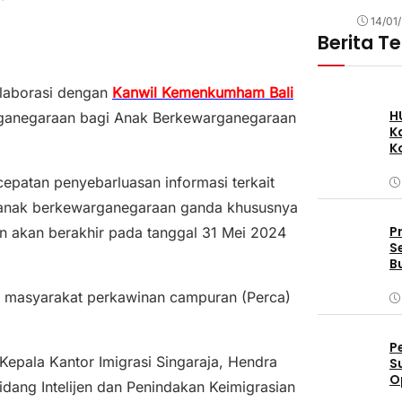
14/01
Berita T
olaborasi dengan
Kanwil Kemenkumham Bali
H
arganegaraan bagi Anak Berkewarganegaraan
K
K
epatan penyebarluasan informasi terkait
 anak berkewarganegaraan ganda khususnya
P
n akan berakhir pada tanggal 31 Mei 2024
S
B
ari masyarakat perkawinan campuran (Perca)
P
Kepala Kantor Imigrasi Singaraja, Hendra
S
O
dang Intelijen dan Penindakan Keimigrasian
D