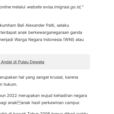
online
melalui
website
evisa.imigrasi.go.id,”
umham Bali Alexander Palti, selaku
 terdapat anak berkewarganegaraan ganda
menjadi Warga Negara Indonesia (WNI) atau
l Andal di Pulau Dewata
upakan hal yang sangat krusial, karena
an hukum.
ahun 2022 merupakan wujud kehadiran negara
bagi anakanak hasil perkawinan campur.
ahir di bawah Tahun 2006 hanya diberi waktu