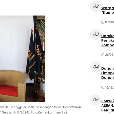
02
Warga 
“Kampu
07/08
03
Haruka
Pernik
Jompo
26/06
04
Durian
Limapu
Durian
16/12
05
SMPN 2
ASEAN,
m Bali menggelar sosialisasi dengan topik “Pendaftaran
Pelaja
 Selasa (14/5/2024). Foto:Kemenkumham Bali