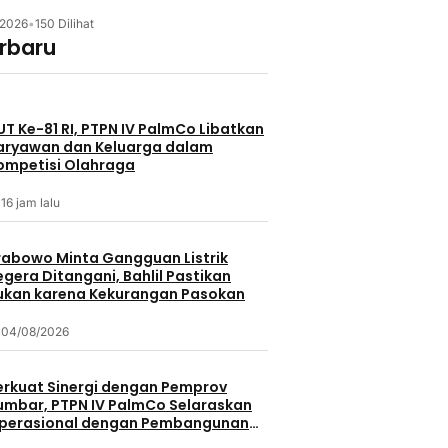
/2026
•
150 Dilihat
erbaru
UT Ke-81 RI, PTPN IV PalmCo Libatkan
aryawan dan Keluarga dalam
ompetisi Olahraga
16 jam lalu
rabowo Minta Gangguan Listrik
egera Ditangani, Bahlil Pastikan
ukan karena Kekurangan Pasokan
04/08/2026
erkuat Sinergi dengan Pemprov
umbar, PTPN IV PalmCo Selaraskan
perasional dengan Pembangunan
aerah