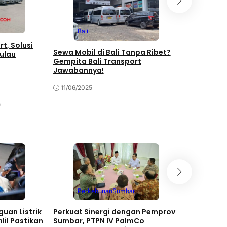
Bali
Bali
Masuk RI M
Australia K
t, Solusi
Sewa Mobil di Bali Tanpa Ribet?
Hektar di B
Pulau
Gempita Bali Transport
Jawabannya!
15/12/2024
11/06/2025
Perkebunan
Sumbar
Jawa
uan Listrik
Perkuat Sinergi dengan Pemprov
PTPN IV P
lil Pastikan
Sumbar, PTPN IV PalmCo
Pengharga