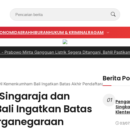
KONOMI
DAERAH
HIBURAN
HUKUM & KRIMINAL
RAGAM
Minta Gangguan Listrik Segera Ditangani, Bahlil Pastikan Bukan k
Berita P
anwil Kemenkumham Bali Ingatkan Batas Akhir Pendaftaran Kewargane
 Singaraja dan
01
Penga
li Ingatkan Batas
Singka
Klente
arganegaraan
03/07