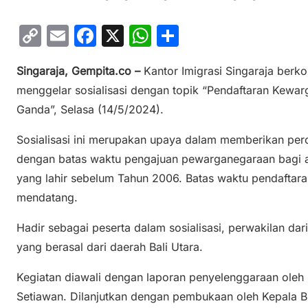
C
E
F
X
W
S
o
m
a
h
h
Singaraja, Gempita.co –
Kantor Imigrasi Singaraja berk
p
ai
c
at
ar
menggelar sosialisasi dengan topik “Pendaftaran Kew
y
l
e
s
e
Ganda”, Selasa (14/5/2024).
Li
b
A
n
o
p
Sosialisasi ini merupakan upaya dalam memberikan perc
dengan batas waktu pengajuan pewarganegaraan bagi
k
o
p
yang lahir sebelum Tahun 2006. Batas waktu pendaftara
k
mendatang.
Hadir sebagai peserta dalam sosialisasi, perwakilan d
yang berasal dari daerah Bali Utara.
Kegiatan diawali dengan laporan penyelenggaraan oleh 
Setiawan. Dilanjutkan dengan pembukaan oleh Kepala Bi