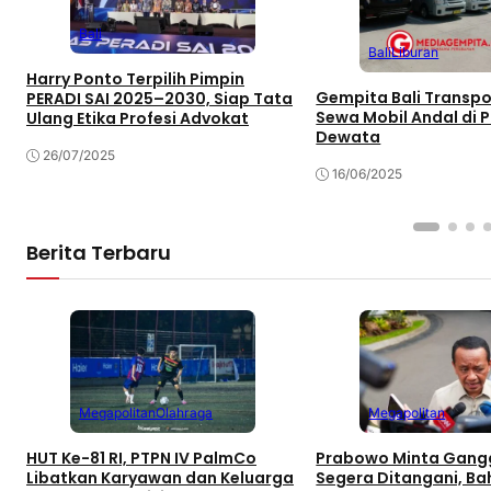
Bali
Bali
Liburan
Harry Ponto Terpilih Pimpin
Gempita Bali Transpor
PERADI SAI 2025–2030, Siap Tata
Sewa Mobil Andal di 
Ulang Etika Profesi Advokat
Dewata
26/07/2025
16/06/2025
Berita Terbaru
Megapolitan
Olahraga
Megapolitan
HUT Ke-81 RI, PTPN IV PalmCo
Prabowo Minta Gangg
Libatkan Karyawan dan Keluarga
Segera Ditangani, Bah