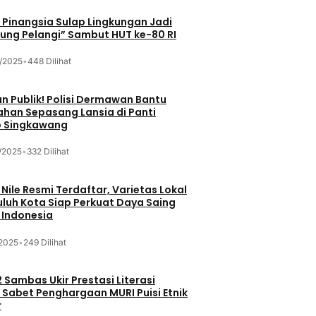
Pinangsia Sulap Lingkungan Jadi
ng Pelangi” Sambut HUT ke-80 RI
/2025
•
448 Dilihat
n Publik! Polisi Dermawan Bantu
ahan Sepasang Lansia di Panti
 Singkawang
/2025
•
332 Dilihat
 Nile Resmi Terdaftar, Varietas Lokal
luh Kota Siap Perkuat Daya Saing
 Indonesia
/2025
•
249 Dilihat
 Sambas Ukir Prestasi Literasi
 Sabet Penghargaan MURI Puisi Etnik
r