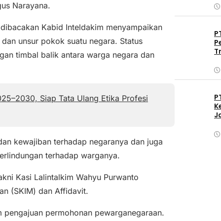
gus Narayana.
dibacakan Kabid Inteldakim menyampaikan
P
 dan unsur pokok suatu negara. Status
P
T
n timbal balik antara warga negara dan
P
025–2030, Siap Tata Ulang Etika Profesi
K
J
dan kewajiban terhadap negaranya dan juga
erlindungan terhadap warganya.
kni Kasi Lalintalkim Wahyu Purwanto
an (SKIM) dan Affidavit.
am pengajuan permohonan pewarganegaraan.