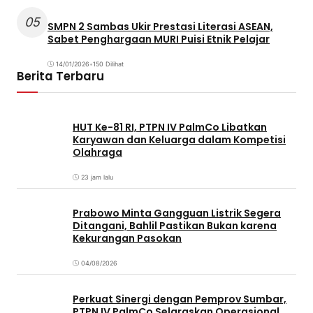
05
SMPN 2 Sambas Ukir Prestasi Literasi ASEAN,
Sabet Penghargaan MURI Puisi Etnik Pelajar
14/01/2026
•
150 Dilihat
Berita Terbaru
HUT Ke-81 RI, PTPN IV PalmCo Libatkan
Karyawan dan Keluarga dalam Kompetisi
Olahraga
23 jam lalu
Prabowo Minta Gangguan Listrik Segera
Ditangani, Bahlil Pastikan Bukan karena
Kekurangan Pasokan
04/08/2026
Perkuat Sinergi dengan Pemprov Sumbar,
PTPN IV PalmCo Selaraskan Operasional