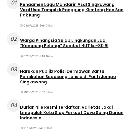
01
Pengamen Lagu Mandarin Asal Singkawang
Viral Usai Tampil di Panggung Klenteng Hon San
Pak Kung
03/07/2025
•
506 Dilihat
02
Warga Pinangsia Sulap Lingkungan Jadi
“Kampung Pelangi” Sambut HUT ke-80 RI
07/08/2025
•
448 Dilihat
03
Harukan Publik! Polisi Dermawan Bantu
Pernikahan Sepasang Lansia di Panti Jompo
Singkawang
26/06/2025
•
332 Dilihat
04
Durian Nile Resmi Terdaftar, Varietas Lokal
Limapuluh Kota Siap Perkuat Daya Saing Durian
Indonesia
16/12/2025
•
249 Dilihat