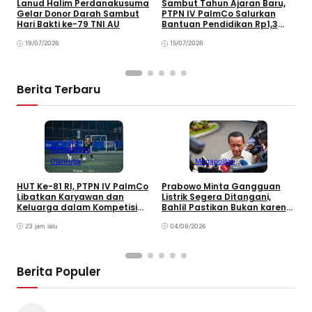
Lanud Halim Perdanakusuma
Sambut Tahun Ajaran Baru,
P
Gelar Donor Darah Sambut
PTPN IV PalmCo Salurkan
K
Hari Bakti ke-79 TNI AU
Bantuan Pendidikan Rp1,3
5
Miliar
T
19/07/2026
15/07/2026
Berita Terbaru
Megapolitan
Olahraga
Megapolitan
HUT Ke-81 RI, PTPN IV PalmCo
Prabowo Minta Gangguan
P
Libatkan Karyawan dan
Listrik Segera Ditangani,
P
Keluarga dalam Kompetisi
Bahlil Pastikan Bukan karena
P
Olahraga
Kekurangan Pasokan
O
23 jam lalu
04/08/2026
P
Berita Populer