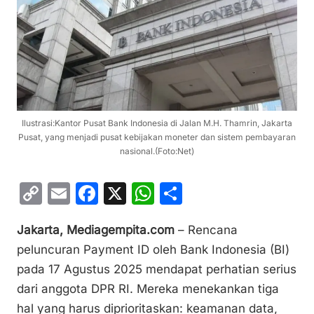
Ilustrasi:Kantor Pusat Bank Indonesia di Jalan M.H. Thamrin, Jakarta
Pusat, yang menjadi pusat kebijakan moneter dan sistem pembayaran
nasional.(Foto:Net)
C
E
F
X
W
S
o
m
a
h
h
Jakarta, Mediagempita.com
– Rencana
p
ai
c
at
ar
peluncuran Payment ID oleh Bank Indonesia (BI)
y
l
e
s
e
pada 17 Agustus 2025 mendapat perhatian serius
Li
b
A
dari anggota DPR RI. Mereka menekankan tiga
n
o
p
hal yang harus diprioritaskan: keamanan data,