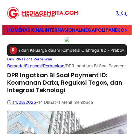
HOME
NASIONAL
INTERNASIONAL
MEGAPOLITAN
EKONOM
awan dan Keluarga dalam Kompetisi Olahraga
|
#2 -
Prabowo Minta Ga
DPR RI
Nasional
Perbankan
Beranda
/
Ekonomi
/
Perbankan
/
DPR Ingatkan BI Soal Payment ID: 
DPR Ingatkan BI Soal Payment ID:
Keamanan Data, Regulasi Tegas, dan
Integrasi Teknologi
14/08/2025
•
14
Dilihat
•
1 Menit membaca