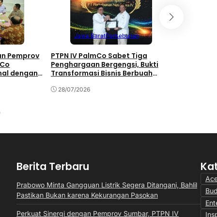
Mega
r
Jawa Barat
Perkebunan
Perk
gan Pemprov
PTPN IV PalmCo Sabet Tiga
PTPN IV Pa
mCo
Penghargaan Bergengsi, Bukti
Kerahkan T
nal dengan
Transformasi Bisnis Berbuah
24 Jam di
h
Manis
28/07/2026
28/07/202
Berita Terbaru
Ka
Ac
Prabowo Minta Gangguan Listrik Segera Ditangani, Bahlil
Bu
Pastikan Bukan karena Kekurangan Pasokan
Ent
Perkuat Sinergi dengan Pemprov Sumbar, PTPN IV
Insp