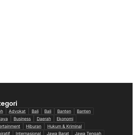
politan
News
Megapolitan
ebunan
Jatmiko Dorong Talenta Muda
lmCo Siaga Karhutla,
PTPN IV PalmCo Jadi Motor
eknologi AI dan Patroli
Penggerak Sawit Nasional
 Kalimantan
23/07/2026
6
tegori
eh
Advokat
Bali
Bali
Banten
Banten
daya
Business
Daerah
Ekonomi
ertainment
Hiburan
Hukum & Kriminal
iratif
Internasional
Jawa Barat
Jawa Tengah