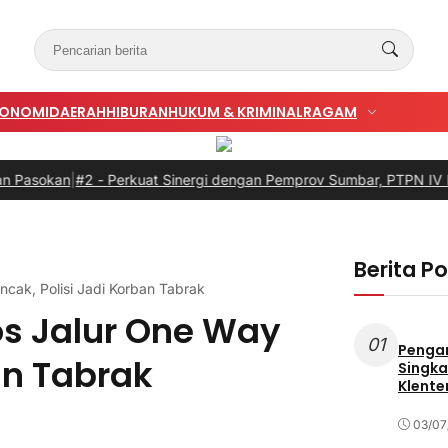
KONOMI
DAERAH
HIBURAN
HUKUM & KRIMINAL
RAGAM
|
#2 -
Perkuat Sinergi dengan Pemprov Sumbar, PTPN IV PalmCo S
Berita P
cak, Polisi Jadi Korban Tabrak
os Jalur One Way
01
Penga
an Tabrak
Singka
Klente
03/07