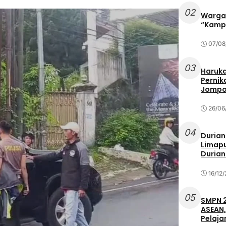
02
Warga 
“Kampu
07/08
03
Haruka
Pernik
Jompo
26/06
04
Durian
Limapu
Durian
16/12
05
SMPN 2
ASEAN,
Pelaja