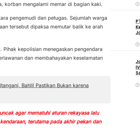
a, korban mengalami memar di bagian kaki.
 antara pengemudi dan petugas. Sejumlah warga
P
an tersebut dipaksa memutar balik ke arah
K
J
ni. Pihak kepolisian menegaskan pengendara
 perlawanan dan membahayakan keselamatan
J
I
S
tangani, Bahlil Pastikan Bukan karena
ncak agar mematuhi aturan rekayasa lalu
s kendaraan, terutama pada akhir pekan dan