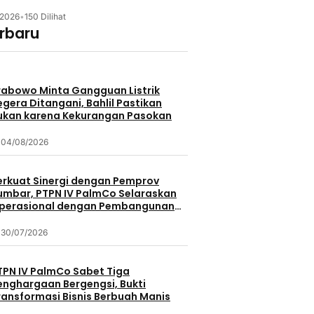
/2026
•
150 Dilihat
erbaru
rabowo Minta Gangguan Listrik
egera Ditangani, Bahlil Pastikan
ukan karena Kekurangan Pasokan
04/08/2026
erkuat Sinergi dengan Pemprov
umbar, PTPN IV PalmCo Selaraskan
perasional dengan Pembangunan
aerah
30/07/2026
TPN IV PalmCo Sabet Tiga
enghargaan Bergengsi, Bukti
ransformasi Bisnis Berbuah Manis