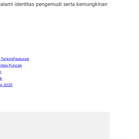
ndalami identitas pengemudi serta kemungkinan
 Terkini
Featured
intas Puncak
r
ak
ak 2025