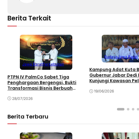
Berita Terkait
Budaya
Jawa Barat
Jawa Barat
Perkebunan
Kampung Adat Kuta 
Gubernur Jabar Dedi 
PTPN IV PalmCo Sabet Tiga
Kunjungi Kawasan Pel
Penghargaan Bergengsi, Bukti
Budaya Sunda
Transformasi Bisnis Berbuah
19/06/2026
Manis
28/07/2026
Berita Terbaru