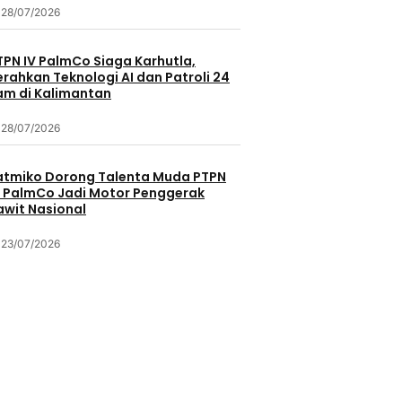
28/07/2026
TPN IV PalmCo Siaga Karhutla,
erahkan Teknologi AI dan Patroli 24
am di Kalimantan
28/07/2026
atmiko Dorong Talenta Muda PTPN
V PalmCo Jadi Motor Penggerak
awit Nasional
23/07/2026