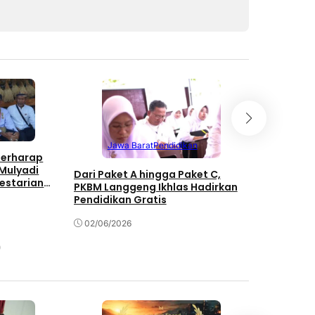
Jawa Barat
Pendidikan
Buda
Berharap
Mulyadi
Dari Paket A hingga Paket C,
Kunjungan
estarian
PKBM Langgeng Ikhlas Hadirkan
Kampung 
Pendidikan Gratis
Tantangan
Ekonomi M
02/06/2026
27/04/202