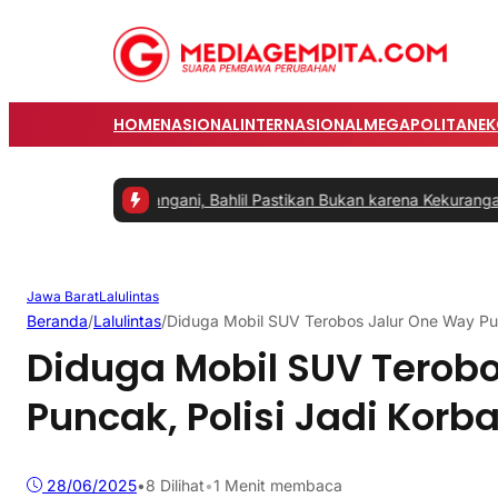
HOME
NASIONAL
INTERNASIONAL
MEGAPOLITAN
E
Segera Ditangani, Bahlil Pastikan Bukan karena Kekurangan Pasokan
Jawa Barat
Lalulintas
Beranda
/
Lalulintas
/
Diduga Mobil SUV Terobos Jalur One Way Pun
Diduga Mobil SUV Terob
Puncak, Polisi Jadi Korb
28/06/2025
•
8
Dilihat
•
1 Menit membaca