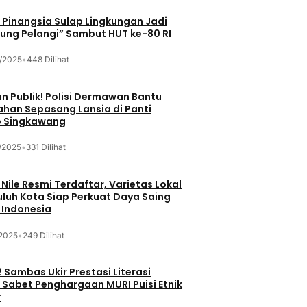
Pinangsia Sulap Lingkungan Jadi
ng Pelangi” Sambut HUT ke-80 RI
/2025
•
448 Dilihat
n Publik! Polisi Dermawan Bantu
ahan Sepasang Lansia di Panti
 Singkawang
/2025
•
331 Dilihat
 Nile Resmi Terdaftar, Varietas Lokal
luh Kota Siap Perkuat Daya Saing
 Indonesia
/2025
•
249 Dilihat
 Sambas Ukir Prestasi Literasi
 Sabet Penghargaan MURI Puisi Etnik
r