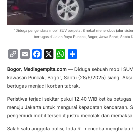
"Diduga pengendara mobil SUV berpelat B nekat menerobos jalur siste
bertugas di Jalan Raya Puncak, Bogor, Jawa Barat, Sabtu 
C
E
F
X
W
S
o
m
a
h
h
Bogor, Mediagempita.com
— Diduga sebuah mobil SUV b
p
ai
c
at
ar
kawasan Puncak, Bogor, Sabtu (28/6/2025) siang. Aksi
y
l
e
s
e
bertugas menjadi korban tabrak.
Li
b
A
n
o
p
Peristiwa terjadi sekitar pukul 12.40 WIB ketika petuga
menuju Jakarta untuk mengurai kepadatan kendaraan. Sa
k
o
p
pengemudi mobil tersebut justru menolak dan memaksa
k
Salah satu anggota polisi, Ipda R, mencoba menghalau 