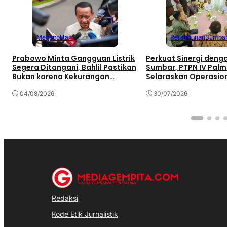
Megapolitan
Perkebunan
Sumba
Prabowo Minta Gangguan Listrik
Perkuat Sinergi den
Segera Ditangani, Bahlil Pastikan
Sumbar, PTPN IV Pal
Bukan karena Kekurangan
Selaraskan Operasio
Pasokan
Pembangunan Daera
04/08/2026
30/07/2026
Redaksi
Kode Etik Jurnalistik