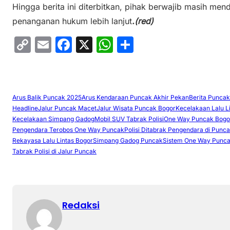
Hingga berita ini diterbitkan, pihak berwajib masih me
penanganan hukum lebih lanjut
.(red)
C
E
F
X
W
S
o
m
a
h
h
p
ai
c
at
ar
y
l
e
s
e
Arus Balik Puncak 2025
Arus Kendaraan Puncak Akhir Pekan
Berita Puncak
Li
b
A
Headline
Jalur Puncak Macet
Jalur Wisata Puncak Bogor
Kecelakaan Lalu L
Kecelakaan Simpang Gadog
Mobil SUV Tabrak Polisi
One Way Puncak Bogo
n
o
p
Pengendara Terobos One Way Puncak
Polisi Ditabrak Pengendara di Punc
k
o
p
Rekayasa Lalu Lintas Bogor
Simpang Gadog Puncak
Sistem One Way Punc
Tabrak Polisi di Jalur Puncak
k
Redaksi