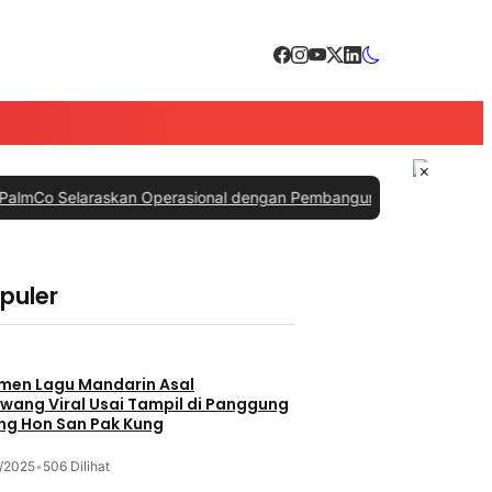
×
elaraskan Operasional dengan Pembangunan Daerah
|
#3 -
PTPN IV Pa
opuler
men Lagu Mandarin Asal
wang Viral Usai Tampil di Panggung
ng Hon San Pak Kung
/2025
•
506 Dilihat