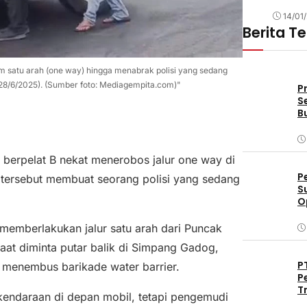
14/01
Berita T
m satu arah (one way) hingga menabrak polisi yang sedang
(28/6/2025). (Sumber foto: Mediagempita.com)"
P
S
B
erpelat B nekat menerobos jalur one way di
P
 tersebut membuat seorang polisi yang sedang
S
O
D
s memberlakukan jalur satu arah dari Puncak
at diminta putar balik di Simpang Gadog,
P
 menembus barikade water barrier.
P
T
kendaraan di depan mobil, tetapi pengemudi