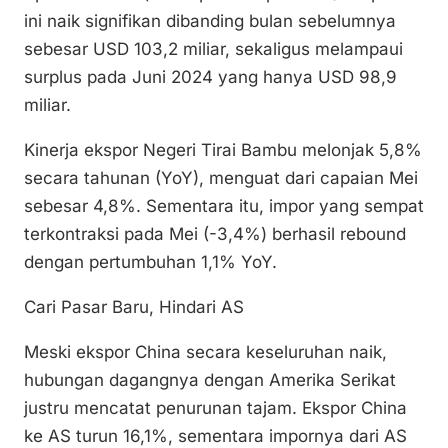
n
o
p
ini naik signifikan dibanding bulan sebelumnya
k
o
p
sebesar USD 103,2 miliar, sekaligus melampaui
k
surplus pada Juni 2024 yang hanya USD 98,9
miliar.
Kinerja ekspor Negeri Tirai Bambu melonjak 5,8%
secara tahunan (YoY), menguat dari capaian Mei
sebesar 4,8%. Sementara itu, impor yang sempat
terkontraksi pada Mei (-3,4%) berhasil rebound
dengan pertumbuhan 1,1% YoY.
Cari Pasar Baru, Hindari AS
Meski ekspor China secara keseluruhan naik,
hubungan dagangnya dengan Amerika Serikat
justru mencatat penurunan tajam. Ekspor China
ke AS turun 16,1%, sementara impornya dari AS