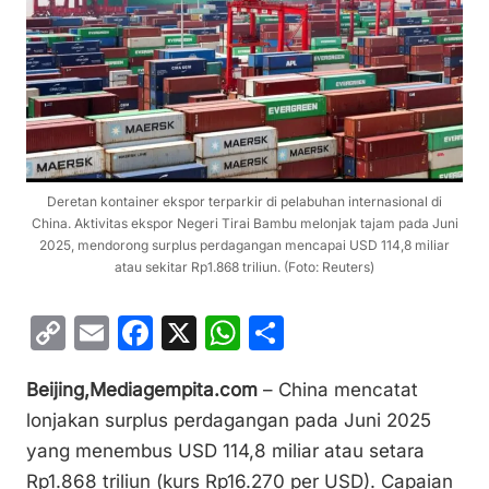
Deretan kontainer ekspor terparkir di pelabuhan internasional di
China. Aktivitas ekspor Negeri Tirai Bambu melonjak tajam pada Juni
2025, mendorong surplus perdagangan mencapai USD 114,8 miliar
atau sekitar Rp1.868 triliun. (Foto: Reuters)
C
E
F
X
W
S
o
m
a
h
h
Beijing,Mediagempita.com
– China mencatat
p
ai
c
at
ar
lonjakan surplus perdagangan pada Juni 2025
y
l
e
s
e
yang menembus USD 114,8 miliar atau setara
Li
b
A
Rp1.868 triliun (kurs Rp16.270 per USD). Capaian