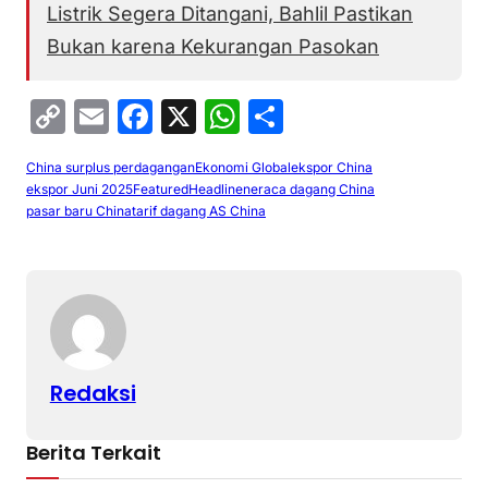
Listrik Segera Ditangani, Bahlil Pastikan
Bukan karena Kekurangan Pasokan
C
E
F
X
W
S
o
m
a
h
h
China surplus perdagangan
Ekonomi Global
ekspor China
p
ai
c
at
ar
ekspor Juni 2025
Featured
Headline
neraca dagang China
y
l
e
s
e
pasar baru China
tarif dagang AS China
Li
b
A
n
o
p
k
o
p
k
Redaksi
Berita Terkait