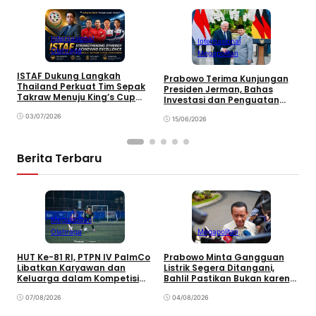
Internasional
Internasional
Olahraga
Megapolitan
ISTAF Dukung Langkah
P
Prabowo Terima Kunjungan
Thailand Perkuat Tim Sepak
M
Presiden Jerman, Bahas
Takraw Menuju King’s Cup
S
Investasi dan Penguatan
2026
Kemitraan Strategis
03/07/2026
15/06/2026
Berita Terbaru
Megapolitan
Olahraga
Megapolitan
HUT Ke-81 RI, PTPN IV PalmCo
Prabowo Minta Gangguan
P
Libatkan Karyawan dan
Listrik Segera Ditangani,
P
Keluarga dalam Kompetisi
Bahlil Pastikan Bukan karena
P
Olahraga
Kekurangan Pasokan
O
07/08/2026
04/08/2026
P