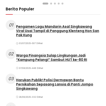
Berita Populer
01
Pengamen Lagu Mandarin Asal Singkawang
Viral Usai Tampil di Panggung Klenteng Hon San
Pak Kung
03/07/2025
•
507 Dilihat
02
Warga Pinangsia Sulap Lingkungan Jadi
“Kampung Pelangi” Sambut HUT ke-80 RI
07/08/2025
•
448 Dilihat
03
Harukan Publik! Polisi Dermawan Bantu
Pernikahan Sepasang Lansia di Panti Jompo
Singkawang
26/06/2025
•
332 Dilihat