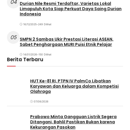
04
Durian Nile Resmi Terdaftar, Varietas Lokal
Limapuluh Kota Siap Perkuat Daya Saing Durian
Indonesia
16/12/2025
•
249 Dilihat
05
SMPN 2 Sambas Ukir Prestasi Literasi ASEAN,
Sabet Penghargaan MURI Puisi Etnik Pelajar
14/01/2026
•
150 Dilihat
Berita Terbaru
HUT Ke-81 RI, PTPN IV PalmCo Libatkan
Karyawan dan Keluarga dalam Kompetisi
Olahraga
07/08/2026
Prabowo Minta Gangguan Listrik Segera
Ditangani, Bahlil Pastikan Bukan karena
Kekurangan Pasokan