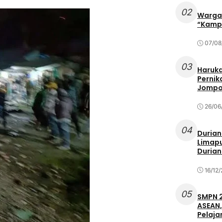
02
Warga 
“Kampu
07/08
03
Haruka
Pernik
Jompo
26/06
04
Durian
Limapu
Durian
16/12
05
SMPN 2
ASEAN,
Pelaja