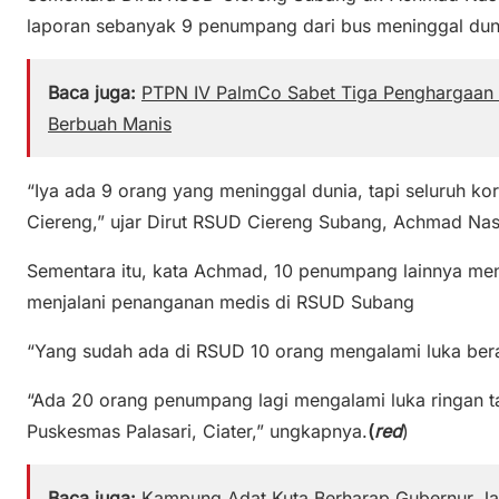
laporan sebanyak 9 penumpang dari bus meninggal dunia
Baca juga:
PTPN IV PalmCo Sabet Tiga Penghargaan B
Berbuah Manis
“Iya ada 9 orang yang meninggal dunia, tapi seluruh k
Ciereng,” ujar Dirut RSUD Ciereng Subang, Achmad Nasu
Sementara itu, kata Achmad, 10 penumpang lainnya meng
menjalani penanganan medis di RSUD Subang
“Yang sudah ada di RSUD 10 orang mengalami luka bera
“Ada 20 orang penumpang lagi mengalami luka ringan ta
Puskesmas Palasari, Ciater,” ungkapnya.
(
red
)
Baca juga:
Kampung Adat Kuta Berharap Gubernur Ja