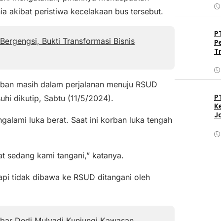
 akibat peristiwa kecelakaan bus tersebut.
P
ergengsi, Bukti Transformasi Bisnis
P
T
orban masih dalam perjalanan menuju RSUD
P
hi dikutip, Sabtu (11/5/2024).
K
J
alami luka berat. Saat ini korban luka tengah
t sedang kami tangani,” katanya.
pi tidak dibawa ke RSUD ditangani oleh
bar Dedi Mulyadi Kunjungi Kawasan