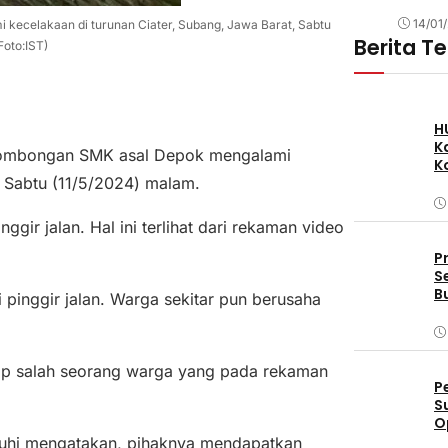
14/01
ecelakaan di turunan Ciater, Subang, Jawa Barat, Sabtu
Berita T
Foto:IST)
H
K
mbongan SMK asal Depok mengalami
K
a Sabtu (11/5/2024) malam.
gir jalan. Hal ini terlihat dari rekaman video
P
S
B
i pinggir jalan. Warga sekitar pun berusaha
cap salah seorang warga yang pada rekaman
P
S
O
D
uhi mengatakan, pihaknya mendapatkan