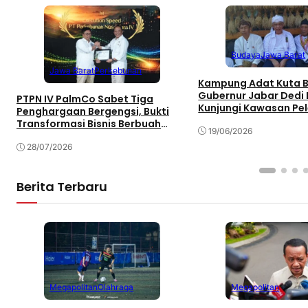
Budaya
Jawa Barat
Jawa Barat
Perkebunan
Kampung Adat Kuta 
Gubernur Jabar Dedi 
PTPN IV PalmCo Sabet Tiga
Kunjungi Kawasan Pel
Penghargaan Bergengsi, Bukti
Budaya Sunda
Transformasi Bisnis Berbuah
19/06/2026
Manis
28/07/2026
Berita Terbaru
Megapolitan
Olahraga
Megapolitan