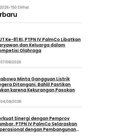
/2026
•
150 Dilihat
erbaru
UT Ke-81 RI, PTPN IV PalmCo Libatkan
aryawan dan Keluarga dalam
ompetisi Olahraga
07/08/2026
rabowo Minta Gangguan Listrik
egera Ditangani, Bahlil Pastikan
ukan karena Kekurangan Pasokan
04/08/2026
erkuat Sinergi dengan Pemprov
umbar, PTPN IV PalmCo Selaraskan
perasional dengan Pembangunan
aerah