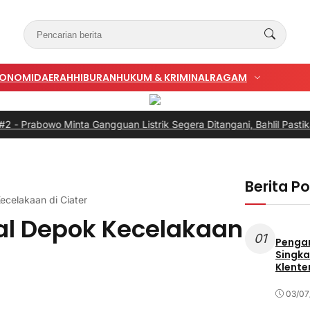
KONOMI
DAERAH
HIBURAN
HUKUM & KRIMINAL
RAGAM
owo Minta Gangguan Listrik Segera Ditangani, Bahlil Pastikan Buka
Berita P
celakaan di Ciater
l Depok Kecelakaan
01
Penga
Singka
Klente
03/07