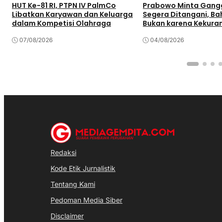
HUT Ke-81 RI, PTPN IV PalmCo
Prabowo Minta Gangg
Libatkan Karyawan dan Keluarga
Segera Ditangani, Bah
dalam Kompetisi Olahraga
Bukan karena Kekura
Pasokan
07/08/2026
04/08/2026
Redaksi
Kode Etik Jurnalistik
Tentang Kami
Pedoman Media Siber
Disclaimer