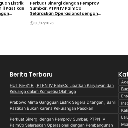
uan Listrik
Perkuat Sinergi dengan Pemprov
PTPN IV P
lil Pastikan
Sumbar, PTPN IV PalmCo
Pengharga
ngan
Selaraskan Operasional dengan
Transforma
Pembangunan Daerah
Manis
30/07/2026
28/07/202
Berita Terbaru
Ka
Ac
HUT Ke-81 RI, PTPN IV PalmCo Libatkan Karyawan dan
Bu
Keluarga dalam Kompetisi Olahraga
Ent
Prabowo Minta Gangguan Listrik Segera Ditangani, Bahlil
Insp
Pastikan Bukan karena Kekurangan Pasokan
Kal
Lal
Perkuat Sinergi dengan Pemprov Sumbar, PTPN IV
Mon
PalmCo Selaraskan Operasional dengan Pembangunan