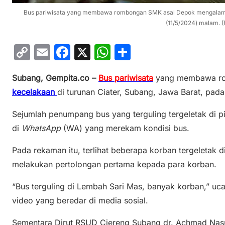
Bus pariwisata yang membawa rombongan SMK asal Depok mengalami k
(11/5/2024) malam. (
C
E
F
X
W
S
o
m
a
h
h
Subang, Gempita.co –
Bus pariwisata
yang membawa ro
p
ai
c
at
ar
kecelakaan
di turunan Ciater, Subang, Jawa Barat, pad
y
l
e
s
e
Li
b
A
Sejumlah penumpang bus yang terguling tergeletak di ping
n
o
p
di
WhatsApp
(WA) yang merekam kondisi bus.
k
o
p
Pada rekaman itu, terlihat beberapa korban tergeletak d
k
melakukan pertolongan pertama kepada para korban.
“Bus terguling di Lembah Sari Mas, banyak korban,” u
video yang beredar di media sosial.
Sementara Dirut RSUD Ciereng Subang dr. Achmad Nas