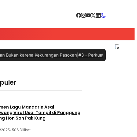
×
n karena Kekurangan Pasokan
|
#3 -
Perkuat Sinergi dengan Pemprov
opuler
men Lagu Mandarin Asal
wang Viral Usai Tampil di Panggung
ng Hon San Pak Kung
/2025
•
506 Dilihat