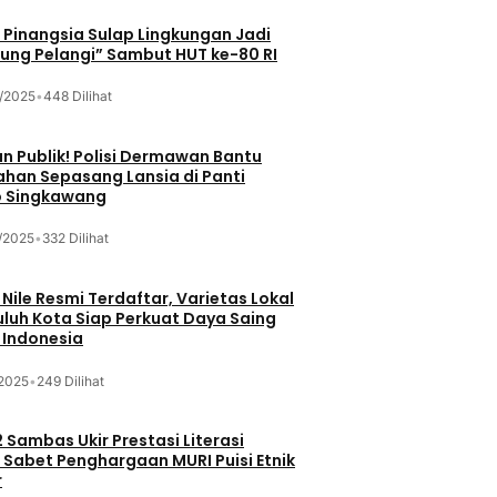
Pinangsia Sulap Lingkungan Jadi
ng Pelangi” Sambut HUT ke-80 RI
/2025
•
448 Dilihat
n Publik! Polisi Dermawan Bantu
ahan Sepasang Lansia di Panti
 Singkawang
/2025
•
332 Dilihat
 Nile Resmi Terdaftar, Varietas Lokal
luh Kota Siap Perkuat Daya Saing
 Indonesia
/2025
•
249 Dilihat
 Sambas Ukir Prestasi Literasi
 Sabet Penghargaan MURI Puisi Etnik
r