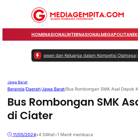
HOME
NASIONAL
INTERNASIONAL
MEGAPOLITAN
E
batkan Karyawan dan Keluarga dalam Kompetisi Olahraga
|
#2 -
Prab
Jawa Barat
Beranda
/
Daerah
/
Jawa Barat
/
Bus Rombongan SMK Asal Depok Ke
Bus Rombongan SMK Asa
di Ciater
11/05/2024
•
4
Dilihat
•
1 Menit membaca