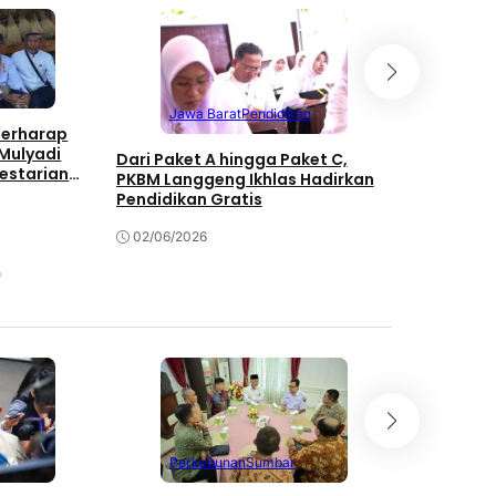
Jawa Barat
Pendidikan
Buda
Berharap
Mulyadi
Dari Paket A hingga Paket C,
Kunjungan
estarian
PKBM Langgeng Ikhlas Hadirkan
Kampung 
Pendidikan Gratis
Tantangan
Ekonomi M
02/06/2026
27/04/202
Perkebunan
Sumbar
Jawa