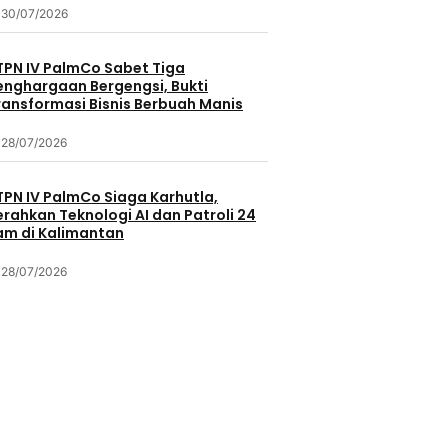
30/07/2026
TPN IV PalmCo Sabet Tiga
enghargaan Bergengsi, Bukti
ransformasi Bisnis Berbuah Manis
28/07/2026
TPN IV PalmCo Siaga Karhutla,
erahkan Teknologi AI dan Patroli 24
am di Kalimantan
28/07/2026