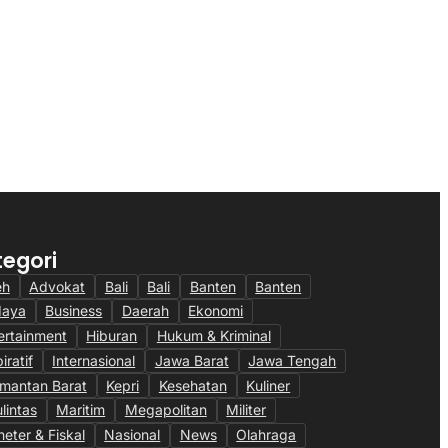
almCo Sabet Tiga
PTPN IV PalmCo Siaga Karhutla,
an Bergengsi, Bukti
Kerahkan Teknologi AI dan Patroli
si Bisnis Berbuah
24 Jam di Kalimantan
6
28/07/2026
tegori
eh
Advokat
Bali
Bali
Banten
Banten
daya
Business
Daerah
Ekonomi
ertainment
Hiburan
Hukum & Kriminal
iratif
Internasional
Jawa Barat
Jawa Tengah
imantan Barat
Kepri
Kesehatan
Kuliner
ulintas
Maritim
Megapolitan
Militer
eter & Fiskal
Nasional
News
Olahraga