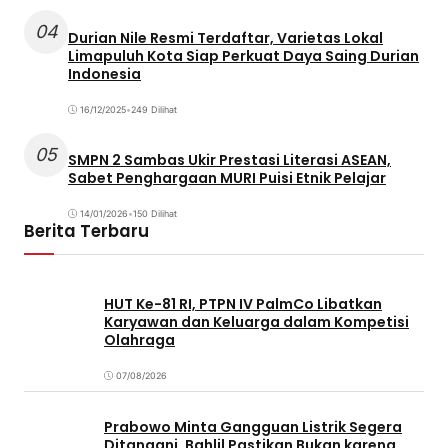
04
Durian Nile Resmi Terdaftar, Varietas Lokal
Limapuluh Kota Siap Perkuat Daya Saing Durian
Indonesia
16/12/2025
•
249 Dilihat
05
SMPN 2 Sambas Ukir Prestasi Literasi ASEAN,
Sabet Penghargaan MURI Puisi Etnik Pelajar
14/01/2026
•
150 Dilihat
Berita Terbaru
HUT Ke-81 RI, PTPN IV PalmCo Libatkan
Karyawan dan Keluarga dalam Kompetisi
Olahraga
07/08/2026
Prabowo Minta Gangguan Listrik Segera
Ditangani, Bahlil Pastikan Bukan karena