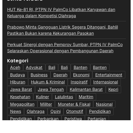
HUT Ke-81 RI, PTPN IV PalmCo Libatkan Karyawan dan
Keluarga dalam Kompetisi Olahraga
Prabowo Minta Gangguan Listrik Segera Ditangani, Bahlil
Pastikan Bukan karena Kekurangan Pasokan
Perkuat Sinergi dengan Pemprov Sumbar, PTPN IV PalmCo
Selaraskan Operasional dengan Pembangunan Daerah
Kategori
Aceh
Advokat
Bali
Bali
Banten
Banten
Budaya
Business
Daerah
Ekonomi
Entertainment
Hiburan
Hukum & Kriminal
Inspiratif
Internasional
Jawa Barat
Jawa Tengah
Kalimantan Barat
Kepri
Kesehatan
Kuliner
Lalulintas
Maritim
Megapolitan
Militer
Moneter & Fiskal
Nasional
News
Olahraga
Opini
Otomotif
Pendidikan
Pendidikan
Perbankan
Peristiwa
Pertanian
Politik
Ragam
Sumsel
Sumut
Technology