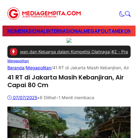
HOME
NASIONAL
INTERNASIONAL
MEGAPOLITAN
EKONOM
Karyawan dan Keluarga dalam Kompetisi Olahraga
|
#2 -
Prabowo Mint
Megapolitan
Beranda
/
Megapolitan
/
41 RT di Jakarta Masih Kebanjiran, Air C
41 RT di Jakarta Masih Kebanjiran, Air
Capai 80 Cm
07/07/2025
•
6
Dilihat
•
1 Menit membaca