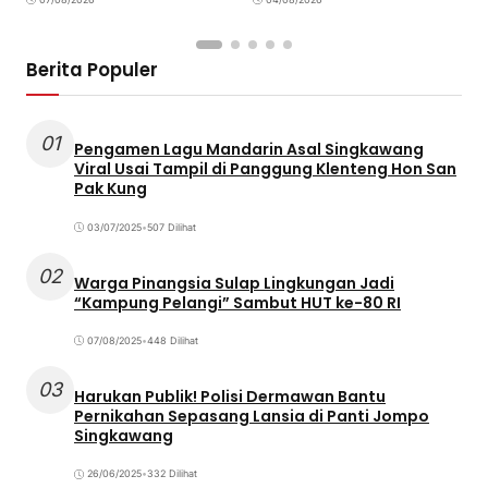
P
Berita Populer
01
Pengamen Lagu Mandarin Asal Singkawang
Viral Usai Tampil di Panggung Klenteng Hon San
Pak Kung
03/07/2025
•
507 Dilihat
02
Warga Pinangsia Sulap Lingkungan Jadi
“Kampung Pelangi” Sambut HUT ke-80 RI
07/08/2025
•
448 Dilihat
03
Harukan Publik! Polisi Dermawan Bantu
Pernikahan Sepasang Lansia di Panti Jompo
Singkawang
26/06/2025
•
332 Dilihat