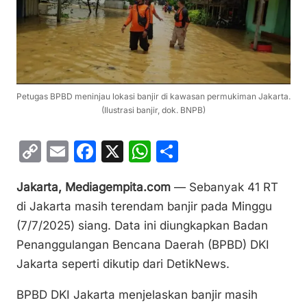
Petugas BPBD meninjau lokasi banjir di kawasan permukiman Jakarta.
(Ilustrasi banjir, dok. BNPB)
C
E
F
X
W
S
o
m
a
h
h
Jakarta, Mediagempita.com
— Sebanyak 41 RT
p
ai
c
at
ar
di Jakarta masih terendam banjir pada Minggu
y
l
e
s
e
(7/7/2025) siang. Data ini diungkapkan Badan
Li
b
A
Penanggulangan Bencana Daerah (BPBD) DKI
n
o
p
Jakarta seperti dikutip dari DetikNews.
k
o
p
BPBD DKI Jakarta menjelaskan banjir masih
k