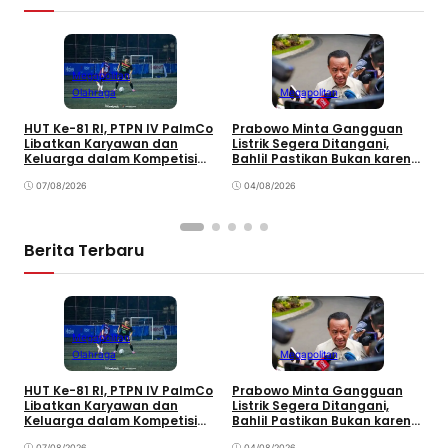
Megapolitan
Olahraga
Megapolitan
HUT Ke-81 RI, PTPN IV PalmCo
Prabowo Minta Gangguan
P
Libatkan Karyawan dan
Listrik Segera Ditangani,
K
Keluarga dalam Kompetisi
Bahlil Pastikan Bukan karena
A
Olahraga
Kekurangan Pasokan
K
07/08/2026
04/08/2026
Berita Terbaru
Megapolitan
Olahraga
Megapolitan
HUT Ke-81 RI, PTPN IV PalmCo
Prabowo Minta Gangguan
P
Libatkan Karyawan dan
Listrik Segera Ditangani,
P
Keluarga dalam Kompetisi
Bahlil Pastikan Bukan karena
P
Olahraga
Kekurangan Pasokan
O
07/08/2026
04/08/2026