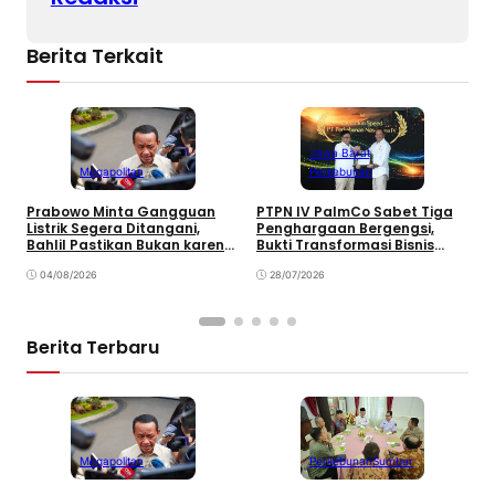
Berita Terkait
Jawa Barat
Megapolitan
Perkebunan
Prabowo Minta Gangguan
PTPN IV PalmCo Sabet Tiga
P
Listrik Segera Ditangani,
Penghargaan Bergengsi,
K
Bahlil Pastikan Bukan karena
Bukti Transformasi Bisnis
A
Kekurangan Pasokan
Berbuah Manis
K
04/08/2026
28/07/2026
Berita Terbaru
Megapolitan
Perkebunan
Sumbar