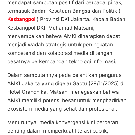
mendapat sambutan positif dari berbagai pihak,
Li
b
A
termasuk Badan Kesatuan Bangsa dan Politik (
n
o
p
Kesbangpol
) Provinsi DKI Jakarta. Kepala Badan
k
o
p
Kesbangpol DKI, Muhamad Matsani,
k
menyampaikan bahwa AMKI diharapkan dapat
menjadi wadah strategis untuk peningkatan
kompetensi dan kolaborasi media di tengah
pesatnya perkembangan teknologi informasi.
Dalam sambutannya pada pelantikan pengurus
AMKI Jakarta yang digelar Sabtu (29/11/2025) di
Hotel Grandhika, Matsani menegaskan bahwa
AMKI memiliki potensi besar untuk menghadirkan
ekosistem media yang sehat dan profesional.
Menurutnya, media konvergensi kini berperan
penting dalam memperkuat literasi publik,