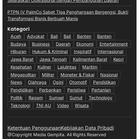
Selaraskan Operasional dengan Pembangunan Daerah
PTPN IV PalmCo Sabet Tiga Penghargaan Bergengsi, Bukti
Transformasi Bisnis Berbuah Manis
Kategori
Aceh
Advokat
Bali
Bali
Banten
Banten
Budaya
Business
Daerah
Ekonomi
Entertainment
Hiburan
Hukum & Kriminal
Inspiratif
Internasional
Jawa Barat
Jawa Tengah
Kalimantan Barat
Kepri
Kesehatan
Kuliner
Lalulintas
Maritim
Megapolitan
Militer
Moneter & Fiskal
Nasional
News
Olahraga
Opini
Otomotif
Pendidikan
Pendidikan
Perbankan
Peristiwa
Pertanian
Politik
Ragam
Sumsel
Sumut
Technology
Teknologi
TNI AU
Video
Wisata
Ketentuan Penggunaan
Kebijakan Data Pribadi
@Copyright Media Gempita. All Rights Reserved