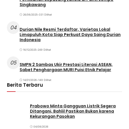
Singkawang
26/06/2025
•
331 Dilihat
04
Durian Nile Resmi Terdaftar, Varietas Lokal
Limapuluh Kota Siap Perkuat Daya Saing Durian
Indonesia
16/12/2025
•
249 Dilihat
05
SMPN 2 Sambas Ukir Prestasi Literasi ASEAN,
Sabet Penghargaan MURI Puisi Etnik Pelajar
14/01/2026
•
149 Dilihat
Berita Terbaru
Prabowo Minta Gangguan Listrik Segera
Ditangani, Bahlil Pastikan Bukan karena
Kekurangan Pasokan
04/08/2026