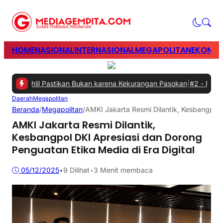
HOME
NASIONAL
INTERNASIONAL
MEGAPOLITAN
EKONOM
 Bahlil Pastikan Bukan karena Kekurangan Pasokan
|
#2 -
Perkuat Si
Daerah
Megapolitan
Beranda
/
Megapolitan
/
AMKI Jakarta Resmi Dilantik, Kesbangpol 
AMKI Jakarta Resmi Dilantik,
Kesbangpol DKI Apresiasi dan Dorong
Penguatan Etika Media di Era Digital
05/12/2025
•
9
Dilihat
•
3 Menit membaca