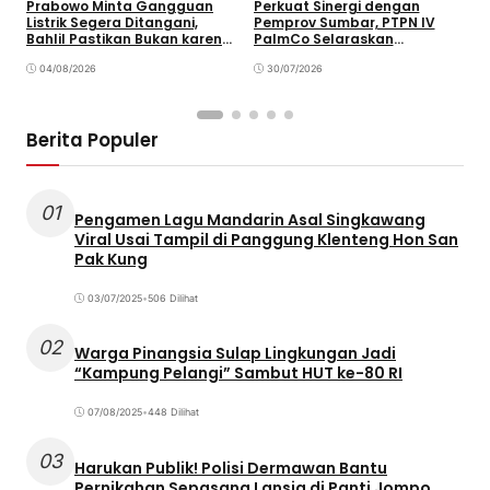
Prabowo Minta Gangguan
Perkuat Sinergi dengan
P
Listrik Segera Ditangani,
Pemprov Sumbar, PTPN IV
P
Bahlil Pastikan Bukan karena
PalmCo Selaraskan
B
Kekurangan Pasokan
Operasional dengan
B
04/08/2026
Pembangunan Daerah
30/07/2026
Berita Populer
01
Pengamen Lagu Mandarin Asal Singkawang
Viral Usai Tampil di Panggung Klenteng Hon San
Pak Kung
03/07/2025
•
506 Dilihat
02
Warga Pinangsia Sulap Lingkungan Jadi
“Kampung Pelangi” Sambut HUT ke-80 RI
07/08/2025
•
448 Dilihat
03
Harukan Publik! Polisi Dermawan Bantu
Pernikahan Sepasang Lansia di Panti Jompo