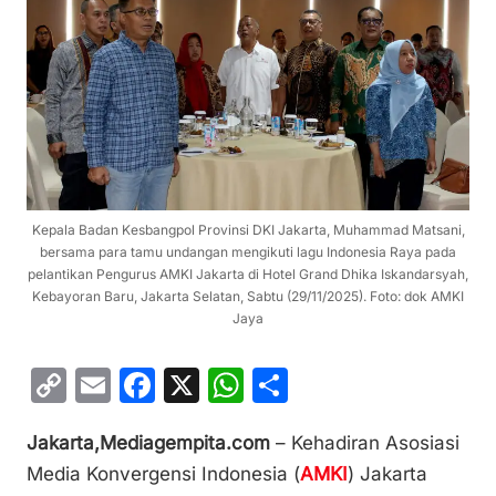
Kepala Badan Kesbangpol Provinsi DKI Jakarta, Muhammad Matsani,
bersama para tamu undangan mengikuti lagu Indonesia Raya pada
pelantikan Pengurus AMKI Jakarta di Hotel Grand Dhika Iskandarsyah,
Kebayoran Baru, Jakarta Selatan, Sabtu (29/11/2025). Foto: dok AMKI
Jaya
C
E
F
X
W
S
o
m
a
h
h
Jakarta,Mediagempita.com
– Kehadiran Asosiasi
p
ai
c
at
ar
Media Konvergensi Indonesia (
AMKI
) Jakarta
y
l
e
s
e