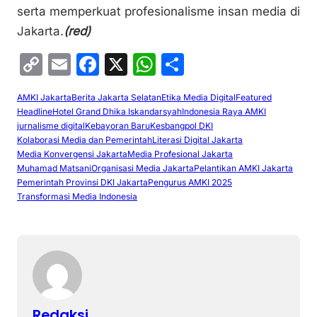
serta memperkuat profesionalisme insan media di
Jakarta.
(red)
C
E
F
X
W
S
o
m
a
h
h
AMKI Jakarta
Berita Jakarta Selatan
Etika Media Digital
Featured
p
ai
c
at
ar
Headline
Hotel Grand Dhika Iskandarsyah
Indonesia Raya AMKI
y
l
e
s
e
jurnalisme digital
Kebayoran Baru
Kesbangpol DKI
Kolaborasi Media dan Pemerintah
Literasi Digital Jakarta
Li
b
A
Media Konvergensi Jakarta
Media Profesional Jakarta
Muhamad Matsani
Organisasi Media Jakarta
Pelantikan AMKI Jakarta
n
o
p
Pemerintah Provinsi DKI Jakarta
Pengurus AMKI 2025
k
o
p
Transformasi Media Indonesia
k
Redaksi